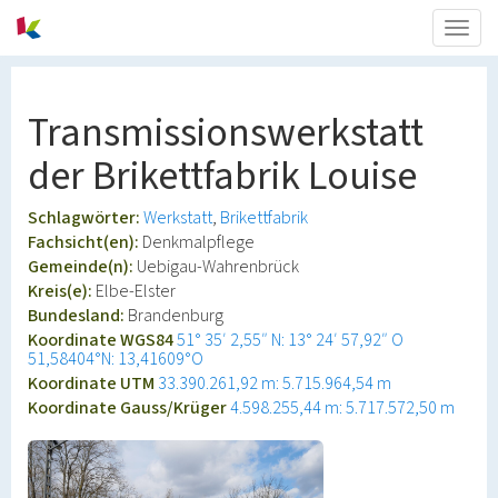
Togg
navig
Transmissionswerkstatt
der Brikettfabrik Louise
Schlagwörter:
Werkstatt
Brikettfabrik
Fachsicht(en):
Denkmalpflege
Gemeinde(n):
Uebigau-Wahrenbrück
Kreis(e):
Elbe-Elster
Bundesland:
Brandenburg
Koordinate WGS84
51° 35′ 2,55″ N: 13° 24′ 57,92″ O
51,58404°N: 13,41609°O
Koordinate UTM
33.390.261,92 m: 5.715.964,54 m
Koordinate Gauss/Krüger
4.598.255,44 m: 5.717.572,50 m