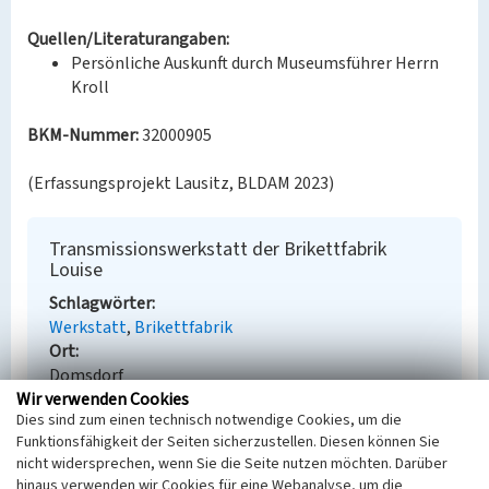
Quellen/Literaturangaben:
Persönliche Auskunft durch Museumsführer Herrn
Kroll
BKM-Nummer:
32000905
(Erfassungsprojekt Lausitz, BLDAM 2023)
Transmissionswerkstatt der Brikettfabrik
Louise
Schlagwörter
Werkstatt
Brikettfabrik
Ort
Domsdorf
Wir verwenden Cookies
Fachsicht(en)
Dies sind zum einen technisch notwendige Cookies, um die
Denkmalpflege
Funktionsfähigkeit der Seiten sicherzustellen. Diesen können Sie
Erfassungsmaßstab
nicht widersprechen, wenn Sie die Seite nutzen möchten. Darüber
Keine Angabe
hinaus verwenden wir Cookies für eine Webanalyse, um die