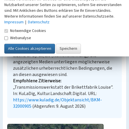
Erfassungsmethode
Nutzbarkeit unserer Seiten zu optimieren, sofern Sie einverstanden
Übernahme aus externer Fachdatenbank
sind. Mit Anklicken des Buttons erklären Sie Ihr Einverständnis.
Weitere Informationen finden Sie auf unserer Datenschutzseite.
Impressum
|
Datenschutz
Notwendige Cookies
Empfohlene Zitierweise
Webanalyse
Urheberrechtlicher Hinweis
Der hier präsentierte Inhalt steht unter der freien
Lizenz dl-by-de/2.0 (Namensnennung). Die
angezeigten Medien unterliegen möglicherweise
zusätzlichen urheberrechtlichen Bedingungen, die
an diesen ausgewiesen sind.
Empfohlene Zitierweise
„Transmissionswerkstatt der Brikettfabrik Louise”.
In: KuLaDig, Kultur.Landschaft.Digital. URL:
https://www.kuladig.de/Objektansicht/BKM-
32000905
(Abgerufen: 9. August 2026)