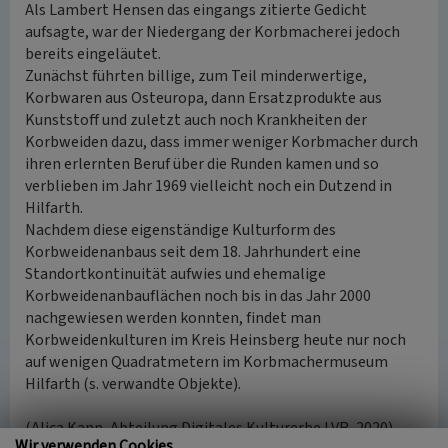
Als Lambert Hensen das eingangs zitierte Gedicht
aufsagte, war der Niedergang der Korbmacherei jedoch
bereits eingeläutet.
Zunächst führten billige, zum Teil minderwertige,
Korbwaren aus Osteuropa, dann Ersatzprodukte aus
Kunststoff und zuletzt auch noch Krankheiten der
Korbweiden dazu, dass immer weniger Korbmacher durch
ihren erlernten Beruf über die Runden kamen und so
verblieben im Jahr 1969 vielleicht noch ein Dutzend in
Hilfarth.
Nachdem diese eigenständige Kulturform des
Korbweidenanbaus seit dem 18. Jahrhundert eine
Standortkontinuität aufwies und ehemalige
Korbweidenanbauflächen noch bis in das Jahr 2000
nachgewiesen werden konnten, findet man
Korbweidenkulturen im Kreis Heinsberg heute nur noch
auf wenigen Quadratmetern im Korbmachermuseum
Hilfarth (s. verwandte Objekte).
(Alica Kann, Abteilung Digitales Kulturerbe LVR, 2020)
Wir verwenden Cookies