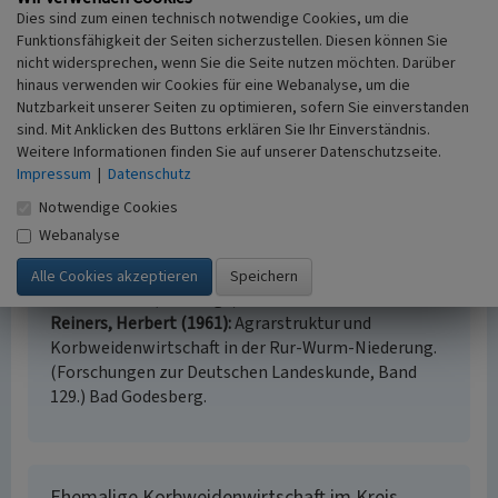
Dies sind zum einen technisch notwendige Cookies, um die
Internet
Funktionsfähigkeit der Seiten sicherzustellen. Diesen können Sie
youtube.com
: Die Korbmacher in der Rurniederung.
nicht widersprechen, wenn Sie die Seite nutzen möchten. Darüber
Korbweidenanbau. LVR-Institut für Landeskunde und
hinaus verwenden wir Cookies für eine Webanalyse, um die
Regionalgeschichte, 1974 (abgerufen 08.01.2020)
Nutzbarkeit unserer Seiten zu optimieren, sofern Sie einverstanden
sind. Mit Anklicken des Buttons erklären Sie Ihr Einverständnis.
Weitere Informationen finden Sie auf unserer Datenschutzseite.
Literatur
Impressum
|
Datenschutz
Abels, Hermann (Hrsg.) Korbmacher-Museum
Notwendige Cookies
Hilfarth (Hrsg.) (2018)
Hilfarth an der Rur. Ein Ort
Webanalyse
und seine Menschen: Berichte, Dokumente,
Geschichten, Lieder, Fotos und Anekdoten.
Hückelhoven (3. Auflage).
Reiners, Herbert (1961)
Agrarstruktur und
Korbweidenwirtschaft in der Rur-Wurm-Niederung.
(Forschungen zur Deutschen Landeskunde, Band
129.) Bad Godesberg.
Ehemalige Korbweidenwirtschaft im Kreis