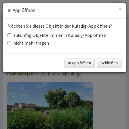
Togg
×
In App öffnen
navig
Möchten Sie dieses Objekt in der Kuladig-App öffnen?
Ehemalige
zukünftig Objekte immer in Kuladig-App öffnen
Korbweidenwirtschaft im
nicht mehr fragen
Kreis Heinsberg
In App öffnen
Schließen
Schlagwörter:
Korbmacherei
Fachsicht(en):
Kulturlandschaftspflege