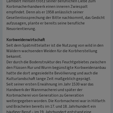
Lambert Hensen trotz seiner beruflichen Liebe zum
Korbmacherhandwerk einen inneren Zwiespalt
empfindet. Denn als er 1958 anlässlich seiner
Gesellenlossprechung der Bitte nachkommt, das Gedicht
aufzusagen, plante er bereits seine berufliche
Neuorientierung.
Korbweidenwirtschaft
Seit dem Spätmittelalter ist die Nutzung von wild in den
Wäldern wachsenden Weiden für die Korbherstellung
bekannt.
Der durch die Bodenstruktur des Feuchtgebietes zwischen
den Flüssen Rur und Wurm begünstigte Korbweidenanbau
hatte die dort angesiedelte Bevölkerung und auch die
Kulturlandschaft lange Zeit maßgeblich geprägt.
Seit seiner ersten Erwähnung im Jahr 1530 war das
Handwerk der Wannmacherei und später der
Korbmacherei von Generation zu Generation
weitergegeben worden. Die Korbmacherei war in Hilfarth
und Brachelen bereits im 17. und 18. Jahrhundert ein
häufiger Beruf – im 19. Jahrhundert entstand eine