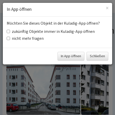
Togg
×
In App öffnen
navig
Möchten Sie dieses Objekt in der Kuladig-App öffnen?
Genossenschaftssiedlungen
zukünftig Objekte immer in Kuladig-App öffnen
in Köln
nicht mehr fragen
Schlagwörter:
Genossenschaftssiedlung
Fachsicht(en):
Kulturlandschaftspflege
In App öffnen
Schließen