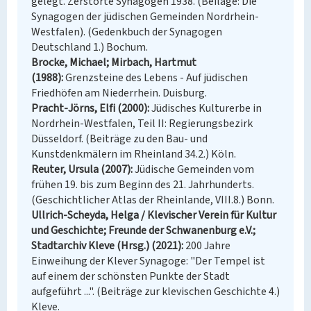
gelegt. Zerstörte Synagogen 1938. (Beilage: Die
Synagogen der jüdischen Gemeinden Nordrhein-
Westfalen). (Gedenkbuch der Synagogen
Deutschland 1.) Bochum.
Brocke, Michael; Mirbach, Hartmut
(1988)
Grenzsteine des Lebens - Auf jüdischen
Friedhöfen am Niederrhein. Duisburg.
Pracht-Jörns, Elfi (2000)
Jüdisches Kulturerbe in
Nordrhein-Westfalen, Teil II: Regierungsbezirk
Düsseldorf. (Beiträge zu den Bau- und
Kunstdenkmälern im Rheinland 34.2.) Köln.
Reuter, Ursula (2007)
Jüdische Gemeinden vom
frühen 19. bis zum Beginn des 21. Jahrhunderts.
(Geschichtlicher Atlas der Rheinlande, VIII.8.) Bonn.
Ullrich-Scheyda, Helga / Klevischer Verein für Kultur
und Geschichte; Freunde der Schwanenburg e.V.;
Stadtarchiv Kleve (Hrsg.) (2021)
200 Jahre
Einweihung der Klever Synagoge: "Der Tempel ist
auf einem der schönsten Punkte der Stadt
aufgeführt ...". (Beiträge zur klevischen Geschichte 4.)
Kleve.