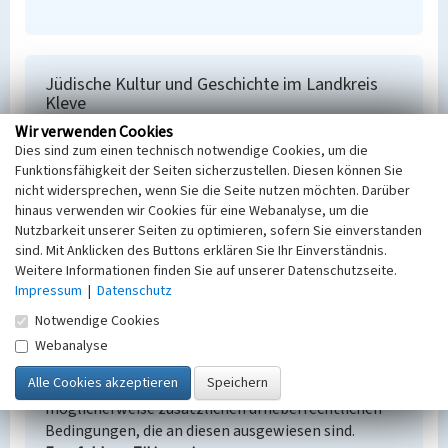
Jüdische Kultur und Geschichte im Landkreis
Kleve
Wir verwenden Cookies
Schlagwörter
Dies sind zum einen technisch notwendige Cookies, um die
Judentum
Jüdischer Friedhof
Synagoge
Mikwe
Funktionsfähigkeit der Seiten sicherzustellen. Diesen können Sie
Gedenkstein
nicht widersprechen, wenn Sie die Seite nutzen möchten. Darüber
Fachsichten
hinaus verwenden wir Cookies für eine Webanalyse, um die
Kulturlandschaftspflege, Landeskunde
Nutzbarkeit unserer Seiten zu optimieren, sofern Sie einverstanden
sind. Mit Anklicken des Buttons erklären Sie Ihr Einverständnis.
Weitere Informationen finden Sie auf unserer Datenschutzseite.
Impressum
|
Datenschutz
Empfohlene Zitierweise
Notwendige Cookies
Urheberrechtlicher Hinweis
Webanalyse
Der hier präsentierte Inhalt ist urheberrechtlich
geschützt. Die angezeigten Medien unterliegen
möglicherweise zusätzlichen urheberrechtlichen
Bedingungen, die an diesen ausgewiesen sind.