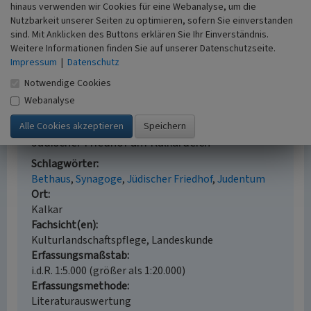
Reuter, Ursula (2007)
Jüdische Gemeinden vom
hinaus verwenden wir Cookies für eine Webanalyse, um die
frühen 19. bis zum Beginn des 21. Jahrhunderts.
Nutzbarkeit unserer Seiten zu optimieren, sofern Sie einverstanden
(Geschichtlicher Atlas der Rheinlande, VIII.8.) S. 53-
sind. Mit Anklicken des Buttons erklären Sie Ihr Einverständnis.
Weitere Informationen finden Sie auf unserer Datenschutzseite.
54, Bonn.
Impressum
|
Datenschutz
Wensky, Margret (2001)
Kalkar. (Rheinischer
Städteatlas, Lieferung XIV, Nr. 76.) S. 30ff., Köln.
Notwendige Cookies
Webanalyse
Jüdischer Friedhof am Kalkardeich
Schlagwörter
Bethaus
Synagoge
Jüdischer Friedhof
Judentum
Ort
Kalkar
Fachsicht(en)
Kulturlandschaftspflege, Landeskunde
Erfassungsmaßstab
i.d.R. 1:5.000 (größer als 1:20.000)
Erfassungsmethode
Literaturauswertung