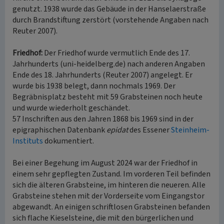
genutzt. 1938 wurde das Gebäude in der Hanselaerstraße
durch Brandstiftung zerstört (vorstehende Angaben nach
Reuter 2007).
Friedhof:
Der Friedhof wurde vermutlich Ende des 17.
Jahrhunderts (uni-heidelberg.de) nach anderen Angaben
Ende des 18. Jahrhunderts (Reuter 2007) angelegt. Er
wurde bis 1938 belegt, dann nochmals 1969. Der
Begräbnisplatz besteht mit 59 Grabsteinen noch heute
und wurde wiederholt geschändet.
57 Inschriften aus den Jahren 1868 bis 1969 sind in der
epigraphischen Datenbank
epidat
des Essener
Steinheim-
Instituts
dokumentiert.
Bei einer Begehung im August 2024 war der Friedhof in
einem sehr gepflegten Zustand. Im vorderen Teil befinden
sich die älteren Grabsteine, im hinteren die neueren. Alle
Grabsteine stehen mit der Vorderseite vom Eingangstor
abgewandt. An einigen schriftlosen Grabsteinen befanden
sich flache Kieselsteine, die mit den bürgerlichen und