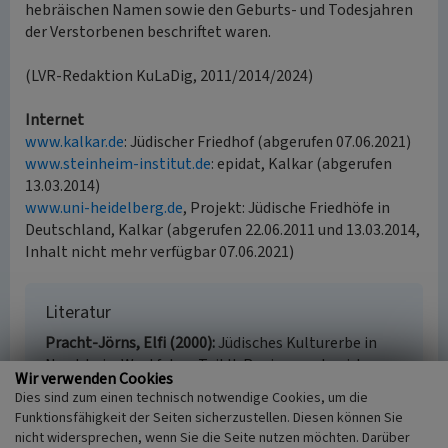
hebräischen Namen sowie den Geburts- und Todesjahren
der Verstorbenen beschriftet waren.
(LVR-Redaktion KuLaDig, 2011/2014/2024)
Internet
www.kalkar.de
: Jüdischer Friedhof (abgerufen 07.06.2021)
www.steinheim-institut.de
: epidat, Kalkar (abgerufen
13.03.2014)
www.uni-heidelberg.de
, Projekt: Jüdische Friedhöfe in
Deutschland, Kalkar (abgerufen 22.06.2011 und 13.03.2014,
Inhalt nicht mehr verfügbar 07.06.2021)
Literatur
Pracht-Jörns, Elfi (2000)
Jüdisches Kulturerbe in
Nordrhein-Westfalen, Teil II: Regierungsbezirk
Wir verwenden Cookies
Düsseldorf. (Beiträge zu den Bau- und
Dies sind zum einen technisch notwendige Cookies, um die
Kunstdenkmälern im Rheinland 34.2.) S. 341-345,
Funktionsfähigkeit der Seiten sicherzustellen. Diesen können Sie
Köln.
nicht widersprechen, wenn Sie die Seite nutzen möchten. Darüber