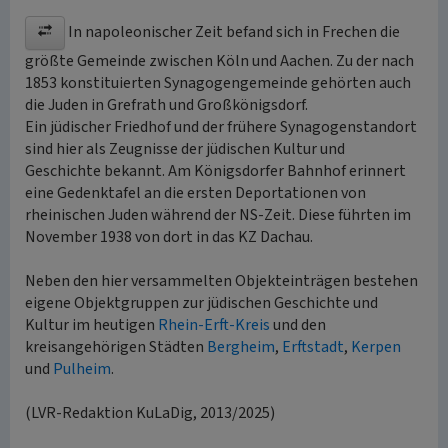
In napoleonischer Zeit befand sich in Frechen die
größte Gemeinde zwischen Köln und Aachen. Zu der nach
1853 konstituierten Synagogengemeinde gehörten auch
die Juden in Grefrath und Großkönigsdorf.
Ein jüdischer Friedhof und der frühere Synagogenstandort
sind hier als Zeugnisse der jüdischen Kultur und
Geschichte bekannt. Am Königsdorfer Bahnhof erinnert
eine Gedenktafel an die ersten Deportationen von
rheinischen Juden während der NS-Zeit. Diese führten im
November 1938 von dort in das KZ Dachau.
Neben den hier versammelten Objekteinträgen bestehen
eigene Objektgruppen zur jüdischen Geschichte und
Kultur im heutigen
Rhein-Erft-Kreis
und den
kreisangehörigen Städten
Bergheim
,
Erftstadt
,
Kerpen
und
Pulheim
.
(LVR-Redaktion KuLaDig, 2013/2025)