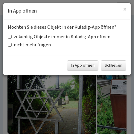
Togg
×
In App öffnen
navig
Möchten Sie dieses Objekt in der Kuladig-App öffnen?
Jüdische Kultur und
zukünftig Objekte immer in Kuladig-App öffnen
Geschichte in Frechen
nicht mehr fragen
Schlagwörter:
Judentum
Jüdischer Friedhof
Synagoge
Fachsicht(en):
Kulturlandschaftspflege
In App öffnen
Schließen