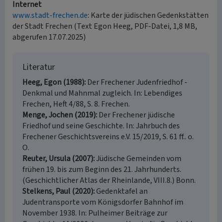
Internet
www.stadt-frechen.de
: Karte der jüdischen Gedenkstätten
der Stadt Frechen (Text Egon Heeg, PDF-Datei, 1,8 MB,
abgerufen 17.07.2025)
Literatur
Heeg, Egon (1988)
Der Frechener Judenfriedhof -
Denkmal und Mahnmal zugleich. In: Lebendiges
Frechen, Heft 4/88, S. 8. Frechen.
Menge, Jochen (2019)
Der Frechener jüdische
Friedhof und seine Geschichte. In: Jahrbuch des
Frechener Geschichtsvereins e.V. 15/2019, S. 61 ff.. o.
O.
Reuter, Ursula (2007)
Jüdische Gemeinden vom
frühen 19. bis zum Beginn des 21. Jahrhunderts.
(Geschichtlicher Atlas der Rheinlande, VIII.8.) Bonn.
Stelkens, Paul (2020)
Gedenktafel an
Judentransporte vom Königsdorfer Bahnhof im
November 1938. In: Pulheimer Beiträge zur