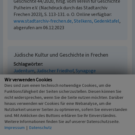
Geschichte 44/2020, hrsg. vom Verein für Geschichte
Pulheim e.V. (Nachdruck durch das Stadtarchiv
Frechen 2023), S. 113-131. o. O. Online verfügbar:
www.stadtarchiv-frechen.de, Stelkens, Gedenktafel
,
abgerufen am 06.12.2023
Jüdische Kultur und Geschichte in Frechen
Schlagwörter
Judentum
Jüdischer Friedhof
Synagoge
Fachsichten
Wir verwenden Cookies
Kulturlandschaftspflege
Dies sind zum einen technisch notwendige Cookies, um die
Funktionsfähigkeit der Seiten sicherzustellen. Diesen können Sie
nicht widersprechen, wenn Sie die Seite nutzen möchten. Darüber
hinaus verwenden wir Cookies für eine Webanalyse, um die
Nutzbarkeit unserer Seiten zu optimieren, sofern Sie einverstanden
Empfohlene Zitierweise
sind. Mit Anklicken des Buttons erklären Sie Ihr Einverständnis.
Urheberrechtlicher Hinweis
Weitere Informationen finden Sie auf unserer Datenschutzseite.
Der hier präsentierte Inhalt ist urheberrechtlich
Impressum
|
Datenschutz
geschützt. Die angezeigten Medien unterliegen