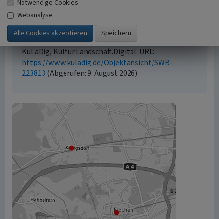
Notwendige Cookies
möglicherweise zusätzlichen urheberrechtlichen
Webanalyse
Bedingungen, die an diesen ausgewiesen sind.
Empfohlene Zitierweise
„Jüdische Kultur und Geschichte in Frechen”. In:
KuLaDig, Kultur.Landschaft.Digital. URL:
https://www.kuladig.de/Objektansicht/SWB-
223813
(Abgerufen: 9. August 2026)