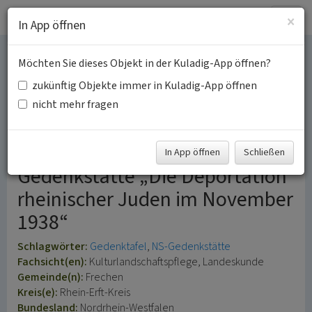
Togg
×
In App öffnen
navig
Möchten Sie dieses Objekt in der Kuladig-App öffnen?
Gedenktafel an die
zukünftig Objekte immer in Kuladig-App öffnen
Judendeportationen 1938
nicht mehr fragen
in Königsdorf
In App öffnen
Schließen
Gedenkstätte „Die Deportation
rheinischer Juden im November
1938“
Schlagwörter:
Gedenktafel
NS-Gedenkstätte
Fachsicht(en):
Kulturlandschaftspflege, Landeskunde
Gemeinde(n):
Frechen
Kreis(e):
Rhein-Erft-Kreis
Bundesland:
Nordrhein-Westfalen