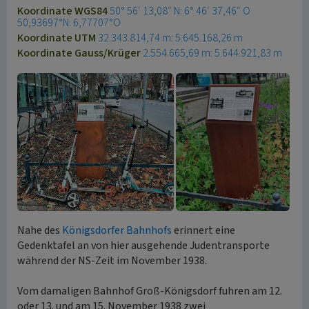
Koordinate WGS84
50° 56′ 13,08″ N: 6° 46′ 37,46″ O
50,93697°N: 6,77707°O
Koordinate UTM
32.343.814,74 m: 5.645.168,26 m
Koordinate Gauss/Krüger
2.554.665,69 m: 5.644.921,83 m
Nahe des
Königsdorfer Bahnhofs
erinnert eine
Gedenktafel an von hier ausgehende Judentransporte
während der NS-Zeit im November 1938.
Vom damaligen Bahnhof Groß-Königsdorf fuhren am 12.
oder 13. und am 15. November 1938 zwei