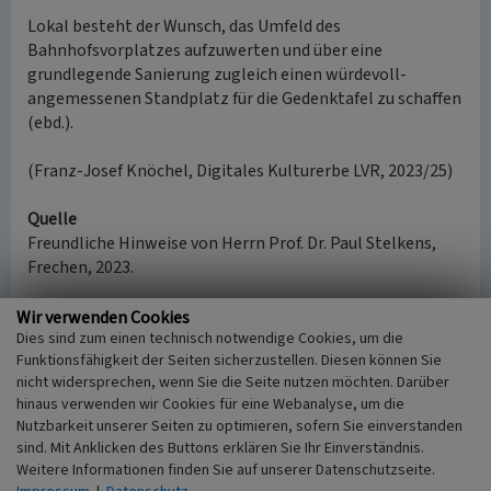
Lokal besteht der Wunsch, das Umfeld des
Bahnhofsvorplatzes aufzuwerten und über eine
grundlegende Sanierung zugleich einen würdevoll-
angemessenen Standplatz für die Gedenktafel zu schaffen
(ebd.).
(Franz-Josef Knöchel, Digitales Kulturerbe LVR, 2023/25)
Quelle
Freundliche Hinweise von Herrn Prof. Dr. Paul Stelkens,
Frechen, 2023.
Internet
Wir verwenden Cookies
Dies sind zum einen technisch notwendige Cookies, um die
www.stadt-frechen.de
: Karte der jüdischen Gedenkstätten
Funktionsfähigkeit der Seiten sicherzustellen. Diesen können Sie
der Stadt Frechen (Text Egon Heeg, PDF-Datei, 1,8 MB,
nicht widersprechen, wenn Sie die Seite nutzen möchten. Darüber
abgerufen 17.07.2025)
hinaus verwenden wir Cookies für eine Webanalyse, um die
Nutzbarkeit unserer Seiten zu optimieren, sofern Sie einverstanden
sind. Mit Anklicken des Buttons erklären Sie Ihr Einverständnis.
Literatur
Weitere Informationen finden Sie auf unserer Datenschutzseite.
Heeg, Egon (2011)
Die Gedenkstätte "Die