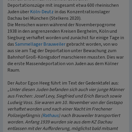
Deportationszüge mit insgesamt etwa 600 rheinischen
Juden über
Köln-Deutz
in das Konzentrationslager
Dachau bei München (Stelkens 2020).
Die Menschen waren während der Novemberpogrome
1938 in den angrenzenden Kreisen Bergheim, Köln und
Siegburg verhaftet worden und zunächst für einige Tage in
das
Sammellager Brauweiler
gebracht worden, von wo
aus sie am Tag der Deportation unter Bewachung zum
Bahnhof Groß-Königsdorf marschieren mussten. Dies war
die erste Massendeportation von Juden aus dem Kölner
Raum.
Der Autor Egon Heeg führt im Text der Gedenktafel aus:
„Unter diesen Juden befanden sich auch vier junge Männer
aus Frechen: Josef Levy, Siegfried und Erich Baruch sowie
Ludwig Voss. Sie waren am 10. November von der Gestapo
verhaftet worden und nach einer Nacht im Frechener
Polizeigefängnis (
Rathaus
) nach Brauweiler transportiert
worden. Anfang 1939 wurden sie aus dem KZ Dachau
entlassen mit der Aufforderung, möglichst bald mitsamt