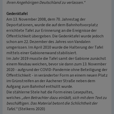
ihren Angehörigen Deutschland zu verlassen.“
Gedenktafel
Am 13. November 2008, dem 70. Jahrestag der
Deportationen, wurde die auf dem Bahnhofsvorplatz
errichtete Tafel zur Erinnerung an die Ereignisse der
Öffentlichkeit übergeben. Die Gedenktafel wurde jedoch
schon am 22. Dezember des Jahres von Vandalen
umgerissen. Im April 2010 wurde die Halterung der Tafel
mittels einer Gabionenwand stabilisiert.
Im Jahr 2019 musste die Tafel samt der Gabione zunächst
einem Neubau weichen, bevor sie dann zum 13. November
2020 - aufgrund der COVID-Pandemie ohne Beteiligung der
Öffentlichkeit - in veränderter Form an einem neuen Platz
im Grünstreifen an der Aachener Straße neben dem
Aufgang zum Bahnhof enthüllt wurde.
Die stählerne Stele hat die Form eines Lesepultes,
welches
„den Betrachter dazu einlädt, sich mit dem Text zu
beschäftigen. Das Material betont die Schlichtheit der
Tafel.“
(Stelkens 2020)