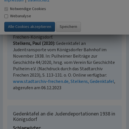
Impressum
|
Datenschutz
Deportation rheinischer Juden im November 1938".
Notwendige Cookies
In: Königsdorf im Rheinland. Beiträge zu seiner
Webanalyse
Geschichte, hrsg. von Egon Heeg, Axel Kurth und
Peter Schreiner, (Pulheimer Beiträge zur
Geschichte, 34. Sonderveröffentlichung.) S. 607 ff..
Frechen-Königsdorf.
Stelkens, Paul (2020)
Gedenktafel an
Judentransporte vom Königsdorfer Bahnhof im
November 1938. In: Pulheimer Beiträge zur
Geschichte 44/2020, hrsg. vom Verein für Geschichte
Pulheim e.V. (Nachdruck durch das Stadtarchiv
Frechen 2023), S. 113-131. o. O. Online verfügbar:
www.stadtarchiv-frechen.de, Stelkens, Gedenktafel
,
abgerufen am 06.12.2023
Gedenktafel an die Judendeportationen 1938 in
Königsdorf
Schlagwörter