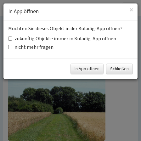
Togg
×
In App öffnen
navig
Möchten Sie dieses Objekt in der Kuladig-App öffnen?
Jüdische Kultur und
zukünftig Objekte immer in Kuladig-App öffnen
Geschichte in Vettweiß
nicht mehr fragen
Schlagwörter:
Judentum
Jüdischer Friedhof
Fachsicht(en):
Kulturlandschaftspflege
In App öffnen
Schließen