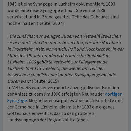
1843 ist eine Synagoge in Lüxheim dokumentiert. 1893
wurde eine neue Synagoge erbaut. Sie wurde 1938
verwüstet und in Brand gesetzt. Teile des Gebäudes sind
noch erhalten (Reuter 2007).
„Die zunächst nur wenigen Juden von Vettweiß (zwischen
sieben und zehn Personen) besuchten, wie ihre Nachbarn
in Froitzheim, Kelz, Nörvenich, Poll und Hochkirchen, in der
Mitte des 19. Jahrhunderts das jüdische 'Betlokal' in
Lüxheim. 1866 gehörte Vettweiß zur Filialgemeinde
Lüxheim (mit 113 'Seelen'), die wiederum Teil der
inzwischen staatlich anerkannten Synagogengemeinde
Düren war.“
(Reuter 2015)
In Vettweiß war der vermehrte Zuzug jüdischer Familien
der Anlass zu dem um 1890 erfolgten Neubau der
dortigen
Synagoge
. Möglicherweise gab es aber auch Konflikte mit
der Gemeinde in Lüxheim, die im Jahr 1893 ein eigenes
Gotteshaus einweihte, das zu den größeren
Landsynagogen der Region zählte (ebd.).