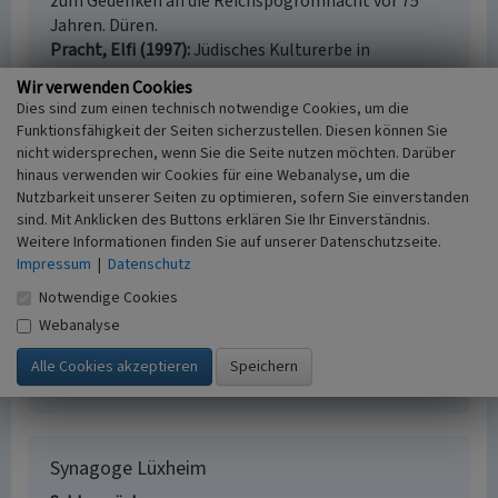
zum Gedenken an die Reichspogromnacht vor 75
Jahren. Düren.
Pracht, Elfi (1997)
Jüdisches Kulturerbe in
Nordrhein-Westfalen, Teil I: Regierungsbezirk Köln.
Wir verwenden Cookies
(Beiträge zu den Bau- und Kunstdenkmälern im
Dies sind zum einen technisch notwendige Cookies, um die
Rheinland 34.1.) S. 129-131, Köln.
Funktionsfähigkeit der Seiten sicherzustellen. Diesen können Sie
Reuter, Ursula (2014)
Der Leuchter aus der Synagoge
nicht widersprechen, wenn Sie die Seite nutzen möchten. Darüber
in Vettweiß: zur Geschichte eines Objekts und seiner
hinaus verwenden wir Cookies für eine Webanalyse, um die
Besitzer. In: Jahrbuch des Kreises Düren 2015, S. 97-
Nutzbarkeit unserer Seiten zu optimieren, sofern Sie einverstanden
sind. Mit Anklicken des Buttons erklären Sie Ihr Einverständnis.
106. Düren. Online verfügbar:
www.synagoge-
Weitere Informationen finden Sie auf unserer Datenschutzseite.
roedingen.lvr.de, Reuter 2015
, abgerufen am
Impressum
|
Datenschutz
17.02.2023
Reuter, Ursula (2007)
Jüdische Gemeinden vom
Notwendige Cookies
frühen 19. bis zum Beginn des 21. Jahrhunderts.
Webanalyse
(Geschichtlicher Atlas der Rheinlande, VIII.8.) S. 61-
62, Bonn.
Synagoge Lüxheim