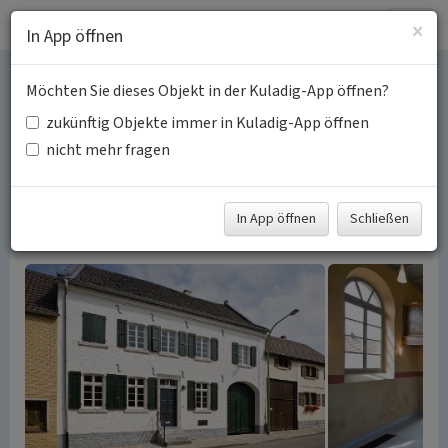
Togg
×
In App öffnen
navig
Möchten Sie dieses Objekt in der Kuladig-App öffnen?
Jüdische Kultur und
zukünftig Objekte immer in Kuladig-App öffnen
Geschichte in Titz
nicht mehr fragen
Schlagwörter:
Judentum
Landsynagoge
Jüdischer
Friedhof
Dokumentationseinrichtung (Gebäude)
In App öffnen
Schließen
Fachsicht(en):
Kulturlandschaftspflege