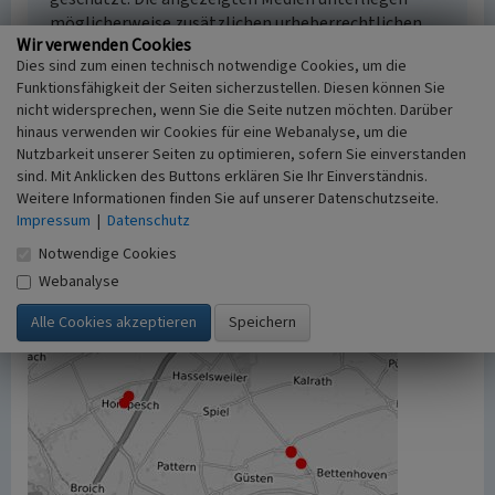
möglicherweise zusätzlichen urheberrechtlichen
Wir verwenden Cookies
Bedingungen, die an diesen ausgewiesen sind.
Dies sind zum einen technisch notwendige Cookies, um die
Empfohlene Zitierweise
Funktionsfähigkeit der Seiten sicherzustellen. Diesen können Sie
„Jüdische Kultur und Geschichte in Titz”. In:
nicht widersprechen, wenn Sie die Seite nutzen möchten. Darüber
KuLaDig, Kultur.Landschaft.Digital. URL:
hinaus verwenden wir Cookies für eine Webanalyse, um die
https://www.kuladig.de/Objektansicht/SWB-
Nutzbarkeit unserer Seiten zu optimieren, sofern Sie einverstanden
202962
(Abgerufen: 6. August 2026)
sind. Mit Anklicken des Buttons erklären Sie Ihr Einverständnis.
Weitere Informationen finden Sie auf unserer Datenschutzseite.
Impressum
|
Datenschutz
Notwendige Cookies
Webanalyse