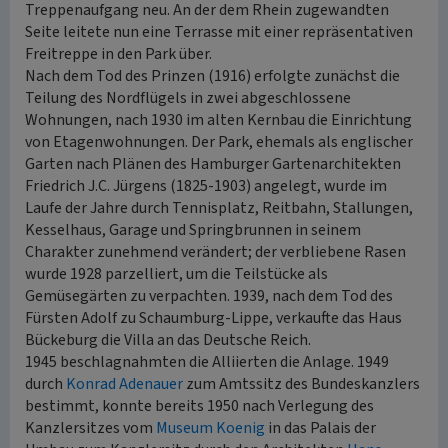
Treppenaufgang neu. An der dem Rhein zugewandten
Seite leitete nun eine Terrasse mit einer repräsentativen
Freitreppe in den Park über.
Nach dem Tod des Prinzen (1916) erfolgte zunächst die
Teilung des Nordflügels in zwei abgeschlossene
Wohnungen, nach 1930 im alten Kernbau die Einrichtung
von Etagenwohnungen. Der Park, ehemals als englischer
Garten nach Plänen des Hamburger Gartenarchitekten
Friedrich J.C. Jürgens (1825-1903) angelegt, wurde im
Laufe der Jahre durch Tennisplatz, Reitbahn, Stallungen,
Kesselhaus, Garage und Springbrunnen in seinem
Charakter zunehmend verändert; der verbliebene Rasen
wurde 1928 parzelliert, um die Teilstücke als
Gemüsegärten zu verpachten. 1939, nach dem Tod des
Fürsten Adolf zu Schaumburg-Lippe, verkaufte das Haus
Bückeburg die Villa an das Deutsche Reich.
1945 beschlagnahmten die Alliierten die Anlage. 1949
durch
Konrad Adenauer
zum Amtssitz des Bundeskanzlers
bestimmt, konnte bereits 1950 nach Verlegung des
Kanzlersitzes vom
Museum Koenig
in das Palais der