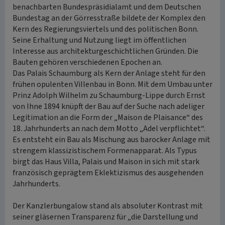
benachbarten Bundespräsidialamt und dem Deutschen
Bundestag an der Görresstraße bildete der Komplex den
Kern des Regierungsviertels und des politischen Bonn.
Seine Erhaltung und Nutzung liegt im öffentlichen
Interesse aus architekturgeschichtlichen Gründen. Die
Bauten gehören verschiedenen Epochen an.
Das Palais Schaumburg als Kern der Anlage steht für den
frühen opulenten Villenbau in Bonn. Mit dem Umbau unter
Prinz Adolph Wilhelm zu Schaumburg-Lippe durch Ernst
von Ihne 1894 knüpft der Bau auf der Suche nach adeliger
Legitimation an die Form der „Maison de Plaisance“ des
18. Jahrhunderts an nach dem Motto „Adel verpflichtet“.
Es entsteht ein Bau als Mischung aus barocker Anlage mit
strengem klassizistischem Formenapparat. Als Typus
birgt das Haus Villa, Palais und Maison in sich mit stark
französisch geprägtem Eklektizismus des ausgehenden
Jahrhunderts.
Der Kanzlerbungalow stand als absoluter Kontrast mit
seiner gläsernen Transparenz für „die Darstellung und