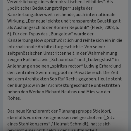
Verwirklichung eines demokratischen Leitbildes“. Als
„politischer Bedeutungsträger“ zeigte der
Kanzlerbungalow weit reichende, auch internationale
Wirkung. „Der neue leichte und transparente Baustil galt
als Aushängeschild der Bonner Republik“ (Fleck, 2008, S.
6). Für den Typus des „Bungalow“ wurde der
Kanzlerbungalow sprichwörtlich und reihte sich ein in die
internationale Architekturgeschichte. Von seiner
zeitgenössischen Umstrittenheit in der Wahrnehmung
zeugen Epitheta wie „Schaumbad“ und „Ludwigslust“ in
Anlehnung an seinen „spiritus rector“ Ludwig Erhard und
den zentralen Swimmingpool im Privatbereich. Die Zeit
hat dem Architekten Sep Ruf Recht gegeben. Heute steht
der Bungalow in der Architekturgeschichte unbestritten
neben den Werken Richard Neutras und Mies van der
Rohes.
Das neue Kanzleramt der Planungsgruppe Stieldorf,
ebenfalls von den Zeitgenossen viel gescholten („Sitz
eines Stahlkonzerns“ / Helmut Schmidt), hatte sich
bewusst einer Architektur der Unauffälligkeit