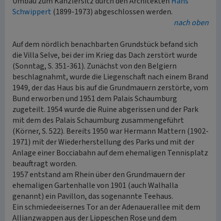
Umbau zum Kanzlersitz durch den Architekten
Hans
Schwippert
(1899-1973) abgeschlossen werden.
nach oben
Auf dem nördlich benachbarten Grundstück befand sich
die Villa Selve, bei der im Krieg das Dach zerstört wurde
(Sonntag, S. 351-361). Zunächst von den Belgiern
beschlagnahmt, wurde die Liegenschaft nach einem Brand
1949, der das Haus bis auf die Grundmauern zerstörte, vom
Bund erworben und 1951 dem Palais Schaumburg
zugeteilt. 1954 wurde die Ruine abgerissen und der Park
mit dem des Palais Schaumburg zusammengeführt
(Körner, S. 522). Bereits 1950 war Hermann Mattern (1902-
1971) mit der Wiederherstellung des Parks und mit der
Anlage einer Bocciabahn auf dem ehemaligen Tennisplatz
beauftragt worden.
1957 entstand am Rhein über den Grundmauern der
ehemaligen Gartenhalle von 1901 (auch Walhalla
genannt) ein Pavillon, das sogenannte Teehaus.
Ein schmiedeeisernes Tor an der Adenauerallee mit dem
Allianzwappen aus der Lippeschen Rose und dem