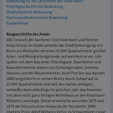
Bedeutung für die Geschichte der Stadt Bonn
Politikgeschichtliche Bedeutung
Städtebauliche Bedeutung
Gartenarchitektonische Bedeutung
Baudenkmal
Baugeschichte des Areals
1857 erwarb der Aachener Textilfabrikant und Rentier
Aloys Knops im Süden jenseits der Stadtbefestigung von
Bonn am Rheinufer ein etwa 15.000 Quadratmeter großes
Acker- und Weingartengelände, auf welchem er ein Jahr
später mit dem Bau einer Villa begann. Baumeister und
Bauunternehmer waren sein Schwiegervater, Andreas
Hansen, und der Maurermeister Josef Porcher aus Aachen.
1860 vergrößerte er seinen Besitz durch Zukauf auf ca.
21.000 Quadratmeter und ließ den Garten anlegen,
verkaufte dann allerdings im gleichen Jahr das Anwesen
mit dem nicht ganz fertigen Wohnhaus an den Kaufmann
Wilhelm Loeschigk. Dieser erweiterte zwischen 1875 und
1879 die Villa um einen Anbau an der Nordseite. 1890
mietete Prinz Adolf Wilhelm Victor zu Schaumburg-Lippe