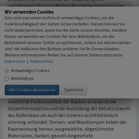
verschrieben. Die unauffällige Bescheidenheit war zum
Wir verwenden Cookies
Programm der Bonner Regierungsbauten erhoben
Dies sind zum einen technisch notwendige Cookies, um die
worden und somit jeglicher Verzicht auf Signale in seiner
Funktionsfähigkeit der Seiten sicherzustellen. Diesen können Sie
Staatsarchitektur. So stellt sich der Bau nüchtern-
nicht widersprechen, wenn Sie die Seite nutzen möchten. Darüber
funktional dar. Zum anderen gab es wie beim neuen
hinaus verwenden wir Cookies für eine Webanalyse, um die
späteren Plenarsaal von Günter Behnisch damals keine
Nutzbarkeit unserer Seiten zu optimieren, sofern Sie einverstanden
Vorbilder oder Vergleiche, an die man hätte anschließen
sind. Mit Anklicken des Buttons erklären Sie Ihr Einverständnis.
können. Mit dem zeitlichen Abstand hat auch das neue
Weitere Informationen finden Sie auf unserer Datenschutzseite.
Kanzleramt mit seiner Architektur Anerkennung
Impressum
|
Datenschutz
gefunden. Es ist einerseits typisch für den Verwaltungsbau
Notwendige Cookies
der 1970er Jahre und zum anderen architektonischer
Webanalyse
Ausdruck langer Zeit der Bonner Politik mit seiner
„Ästhetik der geschäftigen Nüchternheit“ (zitiert nach
Wefing, 2006, S. 199 (Bruno Preisendörfer). Die rein
nüchterne Funktionalität der Bauten wird durch die
Gesamtkonzeption und die Ausbildung der Details sowohl
des Außenbaus als auch des Inneren architektonisch
stimmig vollendet: Decken- und Wandlampen heben die
Raumwirkung hervor; ausgewählte, abgestimmte
Materialien, Farben, gezielt eingesetzte