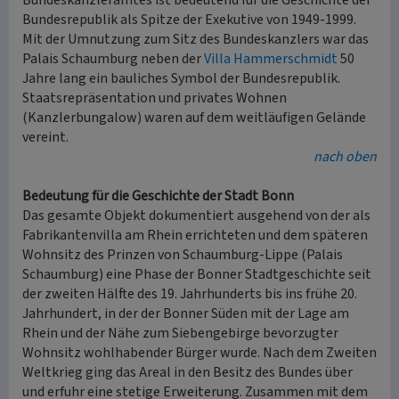
Bundeskanzleramtes ist bedeutend für die Geschichte der
Bundesrepublik als Spitze der Exekutive von 1949-1999.
Mit der Umnutzung zum Sitz des Bundeskanzlers war das
Palais Schaumburg neben der
Villa Hammerschmidt
50
Jahre lang ein bauliches Symbol der Bundesrepublik.
Staatsrepräsentation und privates Wohnen
(Kanzlerbungalow) waren auf dem weitläufigen Gelände
vereint.
nach oben
Bedeutung für die Geschichte der Stadt Bonn
Das gesamte Objekt dokumentiert ausgehend von der als
Fabrikantenvilla am Rhein errichteten und dem späteren
Wohnsitz des Prinzen von Schaumburg-Lippe (Palais
Schaumburg) eine Phase der Bonner Stadtgeschichte seit
der zweiten Hälfte des 19. Jahrhunderts bis ins frühe 20.
Jahrhundert, in der der Bonner Süden mit der Lage am
Rhein und der Nähe zum Siebengebirge bevorzugter
Wohnsitz wohlhabender Bürger wurde. Nach dem Zweiten
Weltkrieg ging das Areal in den Besitz des Bundes über
und erfuhr eine stetige Erweiterung. Zusammen mit dem