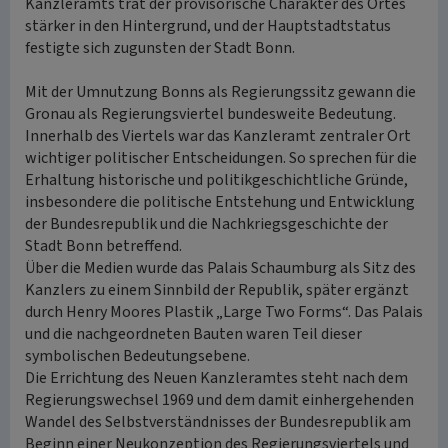
Kanzleramts trat der provisorische Charakter des Ortes
stärker in den Hintergrund, und der Hauptstadtstatus
festigte sich zugunsten der Stadt Bonn.
Mit der Umnutzung Bonns als Regierungssitz gewann die
Gronau als Regierungsviertel bundesweite Bedeutung.
Innerhalb des Viertels war das Kanzleramt zentraler Ort
wichtiger politischer Entscheidungen. So sprechen für die
Erhaltung historische und politikgeschichtliche Gründe,
insbesondere die politische Entstehung und Entwicklung
der Bundesrepublik und die Nachkriegsgeschichte der
Stadt Bonn betreffend.
Über die Medien wurde das Palais Schaumburg als Sitz des
Kanzlers zu einem Sinnbild der Republik, später ergänzt
durch Henry Moores Plastik „Large Two Forms“. Das Palais
und die nachgeordneten Bauten waren Teil dieser
symbolischen Bedeutungsebene.
Die Errichtung des Neuen Kanzleramtes steht nach dem
Regierungswechsel 1969 und dem damit einhergehenden
Wandel des Selbstverständnisses der Bundesrepublik am
Beginn einer Neukonzeption des Regierungsviertels und