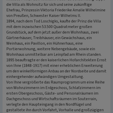
die Villa als Wohnsitz für sich und seine zukünftige
Ehefrau, Prinzessin Viktoria Friederike Amalie Wilhelmine
von Preußen, Schwester Kaiser Wilhelms II.
1894, nach dem Tod Loschigks, kaufte der Prinz die Villa
mit dem inzwischen 53.500 Quadratmeter großen
Grundstück, auf dem jetzt außer dem Wohnhaus, zwei
Gärtnerhäuser, Treibhäuser, ein Gewächshaus, ein
Weinhaus, ein Pavillon, ein Hühnerhaus, eine
Portierwohnung, weitere Nebengebäude, sowie ein
Wohnhaus unmittelbar am Leinpfad am Rhein standen.
1895 beauftragte er den kaiserlichen Hofarchitekten Ernst
von Ihne (1848-1917) mit einer erheblichen Erweiterung
um den winkelförmigen Anbau an der Nordseite und damit
einhergehender aufwändigen Umgestaltung.
Von Ihne vergrößerte das Raumprogramm um eine Reihe
von Wohnzimmern im Erdgeschoss, Schlafzimmern im
ersten Obergeschoss, Gäste- und Personalräumen im
Dachgeschoss und Wirtschaftsräumen im Souterrain,
verlegte den Haupteingang in den Nordflügel und
gestaltete ihn durch Vorfahrt, Vorhalle und großzügigen