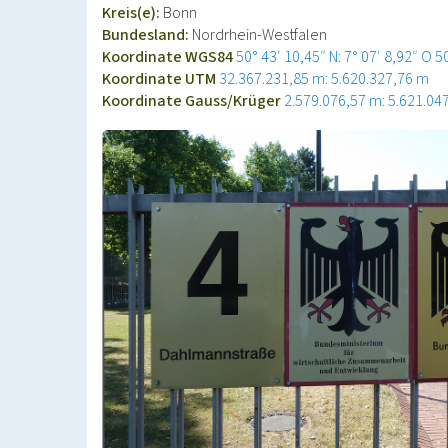
Kreis(e):
Bonn
Bundesland:
Nordrhein-Westfalen
Koordinate WGS84
50° 43′ 10,45″ N: 7° 07′ 8,92″ O
5
Koordinate UTM
32.367.231,85 m: 5.620.327,76 m
Koordinate Gauss/Krüger
2.579.076,57 m: 5.621.04