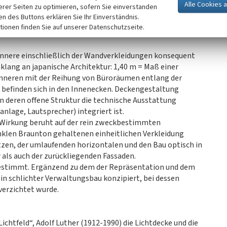
 Vorhangfassaden aus dunkelbronze eloxiertem Aluminium.
erer Seiten zu optimieren, sofern Sie einverstanden
erbunddecken konstruiert, das Stützenraster besteht aus
ken des Buttons erklären Sie Ihr Einverständnis.
nde Balkone mit geschlossenen Brüstungen, vorstehendes
tionen finden Sie auf unserer Datenschutzseite.
n Scheiben und dunkelbronze eloxierten Aluminiumrahmen.
 Innere einschließlich der Wandverkleidungen konsequent
lang an japanische Architektur: 1,40 m = Maß einer
Inneren mit der Reihung von Büroräumen entlang der
 befinden sich in den Innenecken. Deckengestaltung
in deren offene Struktur die technische Ausstattung
nlage, Lautsprecher) integriert ist.
 Wirkung beruht auf der rein zweckbestimmten
klen Braunton gehaltenen einheitlichen Verkleidung
zen, der umlaufenden horizontalen und den Bau optisch in
als auch der zurückliegenden Fassaden.
sbestimmt. Ergänzend zu dem der Repräsentation und dem
in schlichter Verwaltungsbau konzipiert, bei dessen
erzichtet wurde.
chtfeld“, Adolf Luther (1912-1990) die Lichtdecke und die