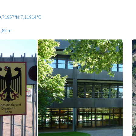
0,71957°N: 7,11914°O
7,85 m