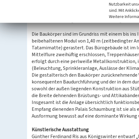
Auffälliges Merkmal im Erscheinungsbild sind die
Nutzbarkeit uns
Beide Bauteile sind in Stahlskelettbauweise mit V
sind. Mit Anklic
außen liegenden Stützen in Raumbreite. Umlaufe
Weitere Informa
Dach und zurückliegende Glasfassade aus getönte
Die Baukörper sind im Grundriss mit einem bis ins
beibehaltenen Modul von 1,40 m (zeitbedingter Ank
Tatamimatte) gerastert. Das Bürogebäude ist im 
Mittelflure zweihüftig erschlossen, Treppenhäuser
erfolgt durch eine perlweiße Metallkonstruktion, 
(Beleuchtung, Sprinkleranlage, Auslässe der Klimaa
Die gestalterisch den Baukörper zurücknehmende
konsequenten Baudurchführung und der in dem dun
sowohl der außen liegenden Konstruktion aus Stüt
die Breite dehnenden Brüstungs‑ und Attikabänder 
Insgesamt ist die Anlage übersichtlich funktion
Empfang dienenden Palais Schaumburg ist sie als e
Ausformung bewusst auf eine dominante Wirkung v
Künstlerische Ausstattung
Günther Ferdinand Ris aus Königswinter entwarf „Li