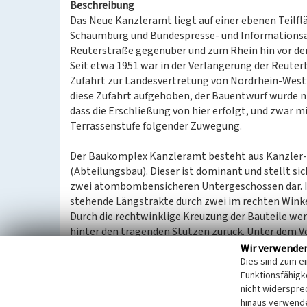
Beschreibung
Das Neue Kanzleramt liegt auf einer ebenen Teilfl
Schaumburg und Bundespresse‑ und Informationsa
Reuterstraße gegenüber und zum Rhein hin vor de
Seit etwa 1951 war in der Verlängerung der Reute
Zufahrt zur Landesvertretung von Nordrhein‑West
diese Zufahrt aufgehoben, der Bauentwurf wurde n
dass die Erschließung von hier erfolgt, und zwar 
Terrassenstufe folgender Zuwegung.
Der Baukomplex Kanzleramt besteht aus Kanzler‑
(Abteilungsbau). Dieser ist dominant und stellt si
zwei atombombensicheren Untergeschossen dar. Im 
stehende Längstrakte durch zwei im rechten Wink
Durch die rechtwinklige Kreuzung der Bauteile we
hinter den tragenden Stützen zurück. Unter dem Vo
Im rechten Winkel in den Park, zum Palais Schaumbu
Wir verwende
Verbindungssteg erreichbar der Kanzler- und Kab
Dies sind zum e
Funktionsfähigke
Büroräumen; ebenfalls dreigeschossig, zweihüftig 
nicht widerspre
Raumtiefe breiter, ansonsten gleich gestaltet.
hinaus verwende