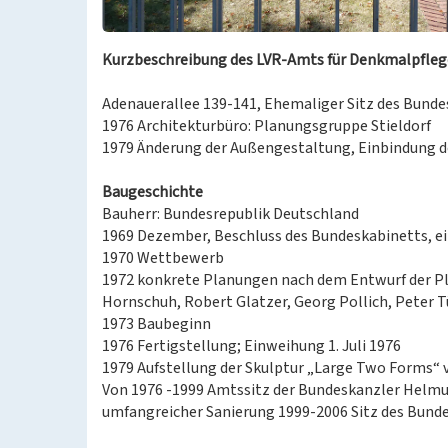
Kurzbeschreibung des LVR-Amts für Denkmalpflege
Adenauerallee 139-141, Ehemaliger Sitz des Bund
1976 Architekturbüro: Planungsgruppe Stieldorf
1979 Änderung der Außengestaltung, Einbindung d
Baugeschichte
Bauherr: Bundesrepublik Deutschland
1969 Dezember, Beschluss des Bundeskabinetts, e
1970 Wettbewerb
1972 konkrete Planungen nach dem Entwurf der P
Hornschuh, Robert Glatzer, Georg Pollich, Peter T
1973 Baubeginn
1976 Fertigstellung; Einweihung 1. Juli 1976
1979 Aufstellung der Skulptur „Large Two Forms“ 
Von 1976 -1999 Amtssitz der Bundeskanzler Helmu
umfangreicher Sanierung 1999-2006 Sitz des Bund