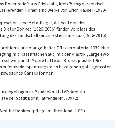
s Bodenreliefs aus Edelstahl, kreisförmige, zentrisch
ariierenden Höhen sind Werke von Erich Hauser (1930-
ingeschnittene Metallkugel, die heute an der
ns Dieter Bohnet (1926-2006) für den Vorplatz des
tung des Landschaftsarchitekten Hans Luz (1926-2016),
sprobleme und mangelhaftes Pflastermaterial 1979 eine
gung mit Rasenflächen aus, mit der Plastik „Large Two
n Schwerpunkt. Moore hatte die Bronzeplastik 1967
en aufeinander spannungsreich bezogenen gold-gefassten
usgewogenes Ganzes formen.
ein eingetragenes Baudenkmal (LVR-Amt für
ste der Stadt Bonn, laufende Nr. A 3972).
Amt für Denkmalpflege im Rheinland, 2013)