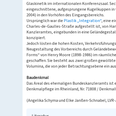
Glaskinetik im internationalen Konferenzsaal. Sech
eingeschnittene, aufgesprungene Kugelkuppen in v
2004) in den Vorhöfen des Eingangsbereichs.
Ursprünglich war die
Plastik „Integration“
, eine e
Charles‑de‑Gaulles‑Straße aufgestellt ist, von Ha
Kanzleramtes, eingebunden in eine Geländegestal
konzipiert.
Jedoch lösten die hohen Kosten, Verkehrsführung
Neugestaltung des Vorbereichs durch Geländebewe
Forms“ von Henry Moore (1898-1986) im räumliche
geschaffen. Sie besteht aus zwei großen gewölbt
Volumina, die von jeder Betrachtungsebene ein a
Baudenkmal
Das Areal des ehemaligen Bundeskanzleramts ist 
Denkmalpflege im Rheinland, Nr. 71808 / Denkmalli
(Angelika Schyma und Elke Janßen-Schnabel, LVR-