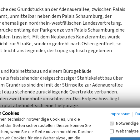
äche des Grundstücks an der Adenauerallee, zwischen Palais
mt, unmittelbar neben dem Palais Schaumburg, der
r ehemaligen nordrhein‑westfälischen Landesvertretung.
rbrücke entlang der Parkgrenze von Palais Schaumburg eine
falen trassiert. Mit dem Neubau des Kanzleramtes wurde
icht zur Straße, sondern gedreht nach Osten geöffnet, so
mit leicht ansteigender, der topographisch gegebenen
 und Kabinettsbau und einem Bürogebäude
ch als freistehender dreigeschossiger Stahlskelettbau über
Grundriss sind drei mit der Stirnseite zur Adenauerallee
el dazu stehende zurückliegende Quertrakte verbunden.
rden zwei Innenhöfe umschlossen. Das Erdgeschoss liegt
rplatz befindet sich eine Tiefgarage.
rg als Riegel zurückversetzt, ist über einen
n Cookies
Impressum
|
Da
inettsbau mit dem Kanzlerbüro, Konferenzsaal und
inen technisch notwendige Cookies, um die
Notwendige 
it der Seiten sicherzustellen. Diesen können Sie
erschlossen (Gebäudestruktur mit Mittelflur), um eine
Webanalyse
chen, wenn Sie die Seite nutzen möchten. Darüber
n wir Cookies für eine Webanalyse, um die