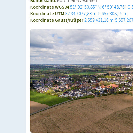
Bundesland:
Nordrhein-Westfalen
Koordinate WGS84
51° 02′ 50,85″ N: 6° 50′ 48,76″ O
Koordinate UTM
32.349.077,83 m: 5.657.308,19 m
Koordinate Gauss/Krüger
2.559.431,16 m: 5.657.26