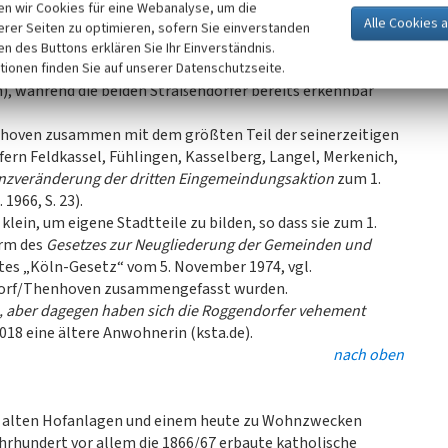
Köln vom 20. April 1816 werden für Roggendorf 208 und für
n wir Cookies für eine Webanalyse, um die
 S. 15 u. 18).
erer Seiten zu optimieren, sofern Sie einverstanden
ken des Buttons erklären Sie Ihr Einverständnis.
e noch die Grenze zwischen Thenhoven (mit ungeraden
tionen finden Sie auf unserer Datenschutzseite.
während die beiden Straßendörfer bereits erkennbar
hoven zusammen mit dem größten Teil der seinerzeitigen
n Feldkassel, Fühlingen, Kasselberg, Langel, Merkenich,
enzveränderung der dritten Eingemeindungsaktion
zum 1.
1966, S. 23).
klein, um eigene Stadtteile zu bilden, so dass sie zum 1.
orm des
Gesetzes zur Neugliederung der Gemeinden und
es „Köln-Gesetz“ vom 5. November 1974, vgl.
ndorf/Thenhoven zusammengefasst wurden.
en, aber dagegen haben sich die Roggendorfer vehement
2018 eine ältere Anwohnerin (ksta.de).
nach oben
hen alten Hofanlagen und einem heute zu Wohnzwecken
rhundert vor allem die 1866/67 erbaute katholische