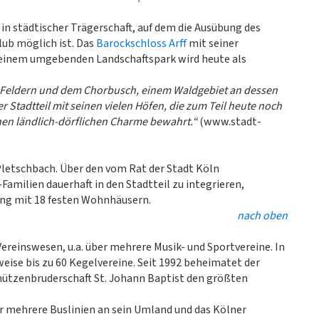
 in städtischer Trägerschaft, auf dem die Ausübung des
lub möglich ist. Das
Barockschloss Arff
mit seiner
einem umgebenden Landschaftspark wird heute als
us Feldern und dem Chorbusch, einem Waldgebiet an dessen
er Stadtteil mit seinen vielen Höfen, die zum Teil heute noch
inen ländlich-dörflichen Charme bewahrt.“
(www.stadt-
letschbach. Über den vom Rat der Stadt Köln
amilien dauerhaft in den Stadtteil zu integrieren,
ung mit 18 festen Wohnhäusern.
nach oben
ereinswesen, u.a. über mehrere Musik- und Sportvereine. In
weise bis zu 60 Kegelvereine. Seit 1992 beheimatet der
hützenbruderschaft St. Johann Baptist den größten
 mehrere Buslinien an sein Umland und das Kölner