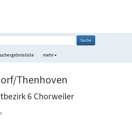
Suche
uchergebnisliste
mehr
dorf/Thenhoven
dtbezirk 6 Chorweiler
de