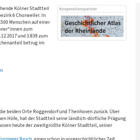
hende Kölner Stadtteil
Kooperationspartner
zirk 6 Chorweiler. In
.500 Menschen auf einer
ohner*innen zum
1.12.2017 und 3.839 zum
ächenanteil betrug im
en
 die beiden Orte Roggendorf und Thenhoven zurück. Über
nen Höfe, hat der Stadtteil seine ländlich-dörfliche Prägung
oven heute der zweitgrößte Kölner Stadtteil, seiner
orringer Bruch
, einen schon in vorgeschichtlicher Zeit