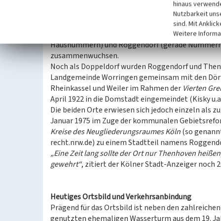
In der Aufstellung der Orte des neuen Landkreises 
hinaus verwende
Thenhoven 160 Einwohner angeführt (Kisky u.a. 1966,
Nutzbarkeit uns
sind. Mit Anklic
Im 19. Jahrhundert bildete die Quettinghofstraß
Weitere Informa
Hausnummern) und Roggendorf (gerade Nummern), 
zusammenwuchsen.
Noch als Doppeldorf wurden Roggendorf und Then
Landgemeinde Worringen gemeinsam mit den Dörfer
Rheinkassel und Weiler im Rahmen der
Vierten Gr
April 1922 in die Domstadt eingemeindet (Kisky u.a. 
Die beiden Orte erwiesen sich jedoch einzeln als zu 
Januar 1975 im Zuge der kommunalen Gebietsref
Kreise des Neugliederungsraumes Köln
(so genannt
recht.nrw.de) zu einem Stadtteil namens Rogge
„Eine Zeit lang sollte der Ort nur Thenhoven heiß
gewehrt“
, zitiert der Kölner Stadt-Anzeiger noch 
Heutiges Ortsbild und Verkehrsanbindung
Prägend für das Ortsbild ist neben den zahlreic
genutzten ehemaligen Wasserturm aus dem 19. Jah