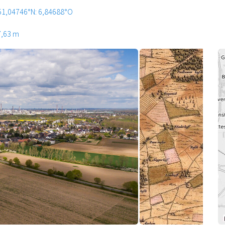
51,04746°N: 6,84688°O
7,63 m