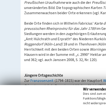
Preußischen Uraufnahme
wie auch die der
Preußis
unverändertes Bild. Die topographischen Karten
T
Zusammenwachsen beider Orte erkennen (vgl. Kar
Beide Orte finden sich in Wilhelm Fabricius'
Karte d
preussischen Rheinprovinz für das Jahr 1789
im Ges
Siedlungen werden in den zugehörigen Erläuterung
„Amt Hülchrath und Erprath“ des Niederen Kurkölni
Roggendorf (Köln-Land)
18 und in
Thenhoven (Köln
Herrlichkeit mit den beiden Orten sowie
Worringen
Häusern wird in der Summe mit „c. 2990“ Hektar ange
und 362; vgl. auch Janssen 2008, S. 32, Nr. 120).
Jüngere Ortsgeschichte
Zur
Franzosenzeit
(1794-1815) war der Hauptort
W
Département de la Roer
eingerichteten
Mairie
(Bür
Wir verwende
weiteren 19 ihr zugehörigen Orten zum neu gegrü
Dies sind zum e
Das zunächst in
Fühlingen
befindliche Bürgermeis
Funktionsfähigke
verlegt.
nicht widerspre