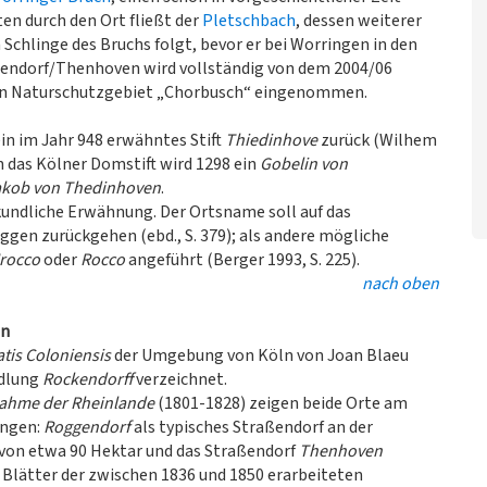
en durch den Ort fließt der
Pletschbach
, dessen weiterer
 Schlinge des Bruchs folgt, bevor er bei Worringen in den
endorf/Thenhoven wird vollständig von dem 2004/06
en Naturschutzgebiet „Chorbusch“ eingenommen.
in im Jahr 948 erwähntes Stift
Thiedinhove
zurück (Wilhem
an das Kölner Domstift wird 1298 ein
Gobelin von
akob von Thedinhoven
.
kundliche Erwähnung. Der Ortsname soll auf das
oggen zurückgehen (ebd., S. 379); als andere mögliche
rocco
oder
Rocco
angeführt (Berger 1993, S. 225).
nach oben
en
atis Coloniensis
der Umgebung von Köln von Joan Blaeu
edlung
Rockendorff
verzeichnet.
ahme der Rheinlande
(1801-1828) zeigen beide Orte am
ungen:
Roggendorf
als typisches Straßendorf an der
 von etwa 90 Hektar und das Straßendorf
Thenhoven
e Blätter der zwischen 1836 und 1850 erarbeiteten