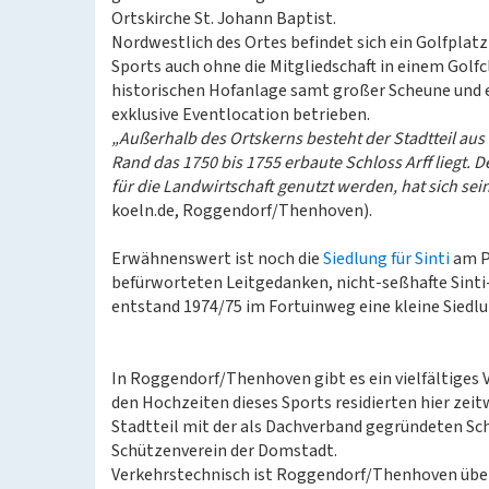
Ortskirche St. Johann Baptist.
Nordwestlich des Ortes befindet sich ein Golfplatz
Sports auch ohne die Mitgliedschaft in einem Golfc
historischen Hofanlage samt großer Scheune und 
exklusive Eventlocation betrieben.
„Außerhalb des Ortskerns besteht der Stadtteil a
Rand das 1750 bis 1755 erbaute Schloss Arff liegt. D
für die Landwirtschaft genutzt werden, hat sich se
koeln.de, Roggendorf/Thenhoven).
Erwähnenswert ist noch die
Siedlung für Sinti
am P
befürworteten Leitgedanken, nicht-seßhafte Sinti-F
entstand 1974/75 im Fortuinweg eine kleine Siedl
In Roggendorf/Thenhoven gibt es ein vielfältiges V
den Hochzeiten dieses Sports residierten hier zeit
Stadtteil mit der als Dachverband gegründeten Sc
Schützenverein der Domstadt.
Verkehrstechnisch ist Roggendorf/Thenhoven über