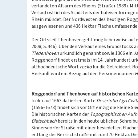
verlandeten Altarm des Rheins (Straßer 1989). Mitt
Verlauf östlich des Stadtteils der hufeisenförmigen
Rhein mündet. Der Nordwesten des heutigen Rogg
ausgewiesenen und 436 Hektar Fläche umfassend
Der Ortsteil Thenhoven geht möglicherweise auf e
2008, S. 446). Über den Verkauf eines Grundstücks 
Tiedenhoven
urkundlich genannt sowie 1306 ein
J
Roggendorf findet erstmals im 14. Jahrhundert ur
althochdeutsche Wort
rocko
für die Getreideart R
Herkunft wird ein Bezug auf den Personennamen
H
Roggendorf und Thenhoven auf historischen Kart
In der auf 1663 datierten Karte
Descriptio Agri Civit
(1596-1673) findet sich vor Ort einzig die kleine Si
Die historischen Karten der
Topographischen Aufn
Bletschbach
bereits in den heute üblichen Schreib
Sinnersdorfer Straße mit einer besiedelten Fläche
entlang der Berrischstraße mit rund 70 Hektar. Di