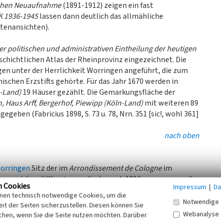
chen Neuaufnahme
(1891-1912) zeigen ein fast
K 1936-1945
lassen dann deutlich das allmähliche
tenansichten).
er politischen und administrativen Eintheilung der heutigen
chichtlichen Atlas der Rheinprovinz eingezeichnet. Die
en unter der Herrlichkeit Worringen angeführt, die zum
schen Erzstifts gehörte. Für das Jahr 1670 werden in
-Land)
19 Häuser gezählt. Die Gemarkungsfläche der
, Haus Arff, Bergerhof, Piewipp (Köln-Land)
mit weiteren 89
geben (Fabricius 1898, S. 73 u. 78, Nrn. 351 [sic!, wohl 361]
nach oben
orringen
Sitz der im
Arrondissement de Cologne
im
germeisterei) Worringen, die dann ab 1816 zusammen mit
n Cookies
Impressum
|
Da
ndeten preußischen Landkreis Köln (1816-1974) gehörte.
inen technisch notwendige Cookies, um die
teramt wurde zum 23. Oktober 1867 nach Worringen
Notwendige 
it der Seiten sicherzustellen. Diesen können Sie
Webanalyse
chen, wenn Sie die Seite nutzen möchten. Darüber