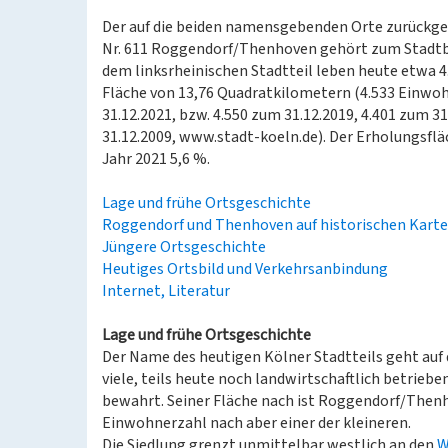
Der auf die beiden namensgebenden Orte zurückge
Nr. 611 Roggendorf/Thenhoven gehört zum Stadtbe
dem linksrheinischen Stadtteil leben heute etwa 4
Fläche von 13,76 Quadratkilometern (4.533 Einw
31.12.2021, bzw. 4.550 zum 31.12.2019, 4.401 zum 3
31.12.2009, www.stadt-koeln.de). Der Erholungsfl
Jahr 2021 5,6 %.
Lage und frühe Ortsgeschichte
Roggendorf und Thenhoven auf historischen Kart
Jüngere Ortsgeschichte
Heutiges Ortsbild und Verkehrsanbindung
Internet, Literatur
Lage und frühe Ortsgeschichte
Der Name des heutigen Kölner Stadtteils geht auf
viele, teils heute noch landwirtschaftlich betriebe
bewahrt. Seiner Fläche nach ist Roggendorf/Thenh
Einwohnerzahl nach aber einer der kleineren.
Die Siedlung grenzt unmittelbar westlich an den
W