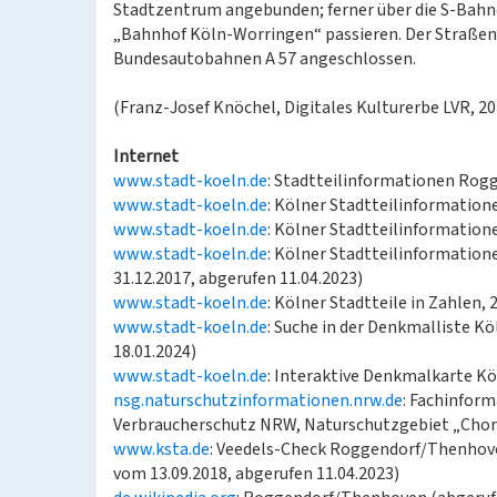
Stadtzentrum angebunden; ferner über die S-Bahnen 
„Bahnhof Köln-Worringen“ passieren. Der Straßenve
Bundesautobahnen A 57 angeschlossen.
(Franz-Josef Knöchel, Digitales Kulturerbe LVR, 2
Internet
www.stadt-koeln.de
: Stadtteilinformationen Rog
www.stadt-koeln.de
: Kölner Stadtteilinformation
www.stadt-koeln.de
: Kölner Stadtteilinformation
www.stadt-koeln.de
: Kölner Stadtteilinformation
31.12.2017, abgerufen 11.04.2023)
www.stadt-koeln.de
: Kölner Stadtteile in Zahlen,
www.stadt-koeln.de
: Suche in der Denkmalliste Kö
18.01.2024)
www.stadt-koeln.de
: Interaktive Denkmalkarte Kö
nsg.naturschutzinformationen.nrw.de
: Fachinfor
Verbraucherschutz NRW, Naturschutzgebiet „Chorb
www.ksta.de
: Veedels-Check Roggendorf/Thenhove
vom 13.09.2018, abgerufen 11.04.2023)