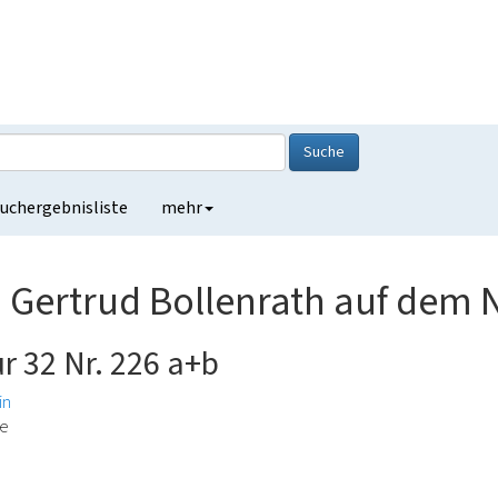
Suche
uchergebnisliste
mehr
n Gertrud Bollenrath auf dem 
r 32 Nr. 226 a+b
in
ge