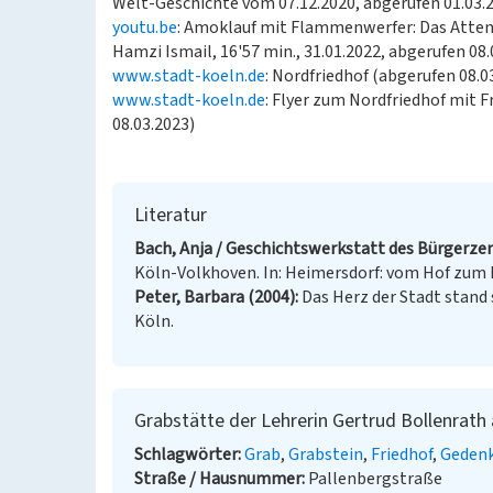
Welt-Geschichte vom 07.12.2020, abgerufen 01.03.
youtu.be
: Amoklauf mit Flammenwerfer: Das Atten
Hamzi Ismail, 16'57 min., 31.01.2022, abgerufen 08.
www.stadt-koeln.de
: Nordfriedhof (abgerufen 08.0
www.stadt-koeln.de
: Flyer zum Nordfriedhof mit 
08.03.2023)
Literatur
Bach, Anja / Geschichtswerkstatt des Bürgerze
Köln-Volkhoven. In: Heimersdorf: vom Hof zum K
Peter, Barbara (2004)
Das Herz der Stadt stand
Köln.
Grabstätte der Lehrerin Gertrud Bollenrath
Schlagwörter
Grab
Grabstein
Friedhof
Gedenk
Straße / Hausnummer
Pallenbergstraße