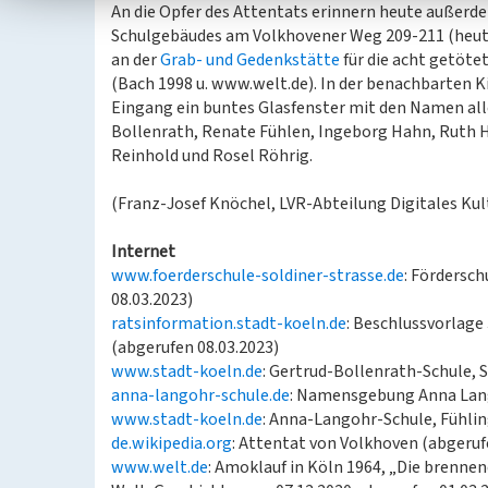
An die Opfer des Attentats erinnern heute außerd
Schulgebäudes am Volkhovener Weg 209-211 (heu
an der
Grab- und Gedenkstätte
für die acht getöte
(Bach 1998 u. www.welt.de). In der benachbarten K
Eingang ein buntes Glasfenster mit den Namen alle
Bollenrath, Renate Fühlen, Ingeborg Hahn, Ruth Ho
Reinhold und Rosel Röhrig.
(Franz-Josef Knöchel, LVR-Abteilung Digitales Kul
Internet
www.foerderschule-soldiner-strasse.de
: Fördersc
08.03.2023)
ratsinformation.stadt-koeln.de
: Beschlussvorlag
(abgerufen 08.03.2023)
www.stadt-koeln.de
: Gertrud-Bollenrath-Schule, 
anna-langohr-schule.de
: Namensgebung Anna Lang
www.stadt-koeln.de
: Anna-Langohr-Schule, Fühlin
de.wikipedia.org
: Attentat von Volkhoven (abgeruf
www.welt.de
: Amoklauf in Köln 1964, „Die brenne