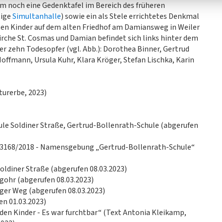
em noch eine Gedenktafel im Bereich des früheren
tige
Simultanhalle
) sowie ein als Stele errichtetes Denkmal
ten Kinder auf dem alten Friedhof am Damiansweg in Weiler
irche St. Cosmas und Damian befindet sich links hinter dem
r zehn Todesopfer (vgl. Abb.): Dorothea Binner, Gertrud
ffmann, Ursula Kuhr, Klara Kröger, Stefan Lischka, Karin
turerbe, 2023)
hule Soldiner Straße, Gertrud-Bollenrath-Schule (abgerufen
e 3168/2018 - Namensgebung „Gertrud-Bollenrath-Schule“
Soldiner Straße (abgerufen 08.03.2023)
ohr (abgerufen 08.03.2023)
ger Weg (abgerufen 08.03.2023)
en 01.03.2023)
nden Kinder - Es war furchtbar“ (Text Antonia Kleikamp,