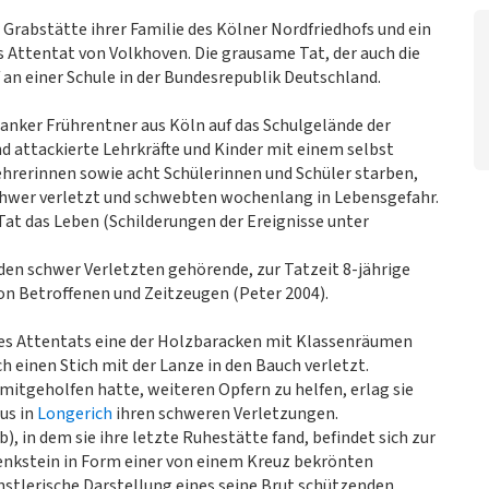
 Grabstätte ihrer Familie des Kölner Nordfriedhofs und ein
as Attentat von Volkhoven. Die grausame Tat, der auch die
f an einer Schule in der Bundesrepublik Deutschland.
ranker Frührentner aus Köln auf das Schulgelände der
d attackierte Lehrkräfte und Kinder mit einem selbst
hrerinnen sowie acht Schülerinnen und Schüler starben,
chwer verletzt und schwebten wochenlang in Lebensgefahr.
Tat das Leben (Schilderungen der Ereignisse unter
u den schwer Verletzten gehörende, zur Tatzeit 8-jährige
n Betroffenen und Zeitzeugen (Peter 2004).
 des Attentats eine der Holzbaracken mit Klassenräumen
h einen Stich mit der Lanze in den Bauch verletzt.
itgeholfen hatte, weiteren Opfern zu helfen, erlag sie
us in
Longerich
ihren schweren Verletzungen.
), in dem sie ihre letzte Ruhestätte fand, befindet sich zur
enkstein in Form einer von einem Kreuz bekrönten
ünstlerische Darstellung eines seine Brut schützenden