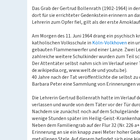
Das Grab der Gertrud Bollenrath (1902-1964) in der
dort für sie errichteter Gedenkstein erinnern an d
Lehrerin zum Opfer fiel, gilt als der erste Amoklau
Am Morgen des 11. Juni 1964 drang ein psychisch k
katholischen Volksschule in
Köln-Volkhoven
ein un
gebauten Flammenwerfer und einer Lanze. Zwei Le
zahlreiche weitere Schulkinder wurden zum Teil s
Der Attentäter selbst nahm sich im Verlauf seiner 
de.wikipedia.org, www.welt.de und youtu.be).
40 Jahre nach der Tat veröffentlichte die selbst z
Barbara Peter eine Sammlung von Erinnerungen vo
Die Lehrerin Gertrud Bollenrath hatte im Verlauf
verlassen und wurde von dem Täter vor der Tür durc
Nachdem sie zunächst noch auf dem Schulgelände m
wenige Stunden später im Heilig-Geist-Krankenha
Neben dem Familiengrab auf der Flur 32 (Nr. 226 a+b
Erinnerung an sie ein knapp zwei Meter hoher Ged
metallenen Stele. Auf diesem befindet sich eine k