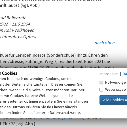
ift lautet (vgl. Abb.):
rud Bollenrath
1902 + 11.6.1964
 in Köln-Volkhoven
htnis ihres Opfers
nach oben
hule für Lernbehinderte (Sonderschule) ihr zu Ehren den
en Adresse, Fühlinger Weg 7, residiert seit Ende 2021 die
na Langohr (1896-1990) war ebenfalls als Lehrerin an der
n Cookies
ttentat schwer verletzt. Auch sie bekam für ihren Mut, das
Impressum
|
Da
inen technisch notwendige Cookies, um die
 verschiedene Ehrungen.
Notwendige 
it der Seiten sicherzustellen. Diesen können Sie
rägt ferner noch die Förderschule Soldiner Straße in
Köln-
Webanalyse
chen, wenn Sie die Seite nutzen möchten. Darüber
owie emotionale und soziale Entwicklung seit November
n wir Cookies für eine Webanalyse, um die
erer Seiten zu optimieren, sofern Sie einverstanden
wurde zum Andenken an die Lehrerin benannt. Unmittelbar
ken des Buttons erklären Sie Ihr Einverständnis.
er ihrer jüngeren Kollegin gewidmet ist, die bei dem
tionen finden Sie auf unserer Datenschutzseite.
ngen ums Leben kam.
Ursula Kuhr (1939-1964)
fand ihre
 Flur 78, vgl. Abb.).