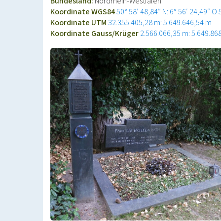
Bundesland:
Nordrhein-Westfalen
Koordinate WGS84
50° 58′ 48,84″ N: 6° 56′ 24,49″ O
Koordinate UTM
32.355.405,28 m: 5.649.646,54 m
Koordinate Gauss/Krüger
2.566.066,35 m: 5.649.86