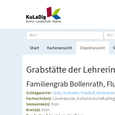
Start
Kartenansicht
Objektansicht
S
Grabstätte der Lehreri
Familiengrab Bollenrath, Flu
Schlagwörter:
Grab
Grabstein
Friedhof
Gedenkste
Fachsicht(en):
Landeskunde, Kulturlandschaftspfle
Gemeinde(n):
Köln
Kreis(e):
Köln