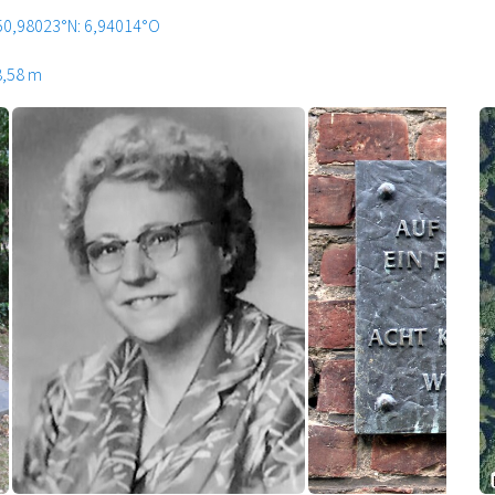
50,98023°N: 6,94014°O
8,58 m