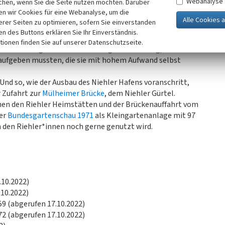
Webanalyse
chen, wenn Sie die Seite nutzen möchten. Darüber
é der Frau Ant. Kracht (vgl. Abb.).
n wir Cookies für eine Webanalyse, um die
erer Seiten zu optimieren, sofern Sie einverstanden
zehnten geplante Ausbau des
Niehler Hafens
neu diskutiert
ken des Buttons erklären Sie Ihr Einverständnis.
gust 1961 über den Abriss der Fischersiedlung. In diesem
tionen finden Sie auf unserer Datenschutzseite.
die Auflösung der Behelfssiedlung nach sich zog, weil die
aufgeben mussten, die sie mit hohem Aufwand selbst
Und so, wie der Ausbau des Niehler Hafens voranschritt,
r Zufahrt zur
Mülheimer Brücke
, dem Niehler Gürtel.
chen den Riehler Heimstätten und der Brückenauffahrt vom
er
Bundesgartenschau 1971
als Kleingartenanlage mit 97
n den Riehler*innen noch gerne genutzt wird.
.10.2022)
.10.2022)
959 (abgerufen 17.10.2022)
972 (abgerufen 17.10.2022)