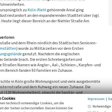
Wohneinheiten.
 ursprünglich zu
Köln-Riehl
gehörende Areal ging
ustriestandort an den expandierenden Stadtteil über (vgl.
. Heute liegt dieser Bereich an der Niehler Straße Am
 verloren
taße und dem Rhein nördlich des Städtischen Senioren-
imstätten
) wurde zu Militärzeiten vor dem Ersten
bungsgelände
genutzt. Nachdem die englischen
s Gelände brach. Die ersten Schrebergärten und
e Straßen Namen wie Angler-, Aal-, Schleien-, Karpfen- und
m Bereich fanden 93 Familien ein Zuhause.
rrschte in Köln große Wohnungsnot und viele ausgebombte
ensternstraße und dem Kuhweg ein neues Zuhause. Die
 (120 Wohneinheiten), obwohl die Sanitär- und
ch der Gartenanlage entstand in Baracken weiterhin der
n Cookies
Impressum
|
Da
inen technisch notwendige Cookies, um die
s Notunterkünfte. So lebten in diesem Bereich ca. 250
Notwendige 
it der Seiten sicherzustellen. Diesen können Sie
Wege alphabetisch benannt.