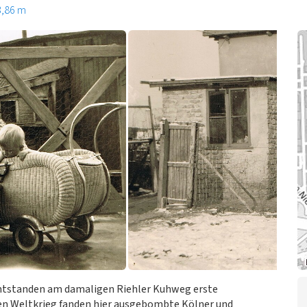
3,86 m
ntstanden am damaligen Riehler Kuhweg erste
n Weltkrieg fanden hier ausgebombte Kölner und