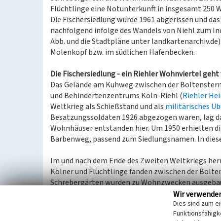
Flüchtlinge eine Notunterkunft in insgesamt 250 
Die Fischersiedlung wurde 1961 abgerissen und das
nachfolgend infolge des Wandels von Niehl zum Ind
Abb. und die Stadtpläne unter landkartenarchiv.de)
Molenkopf bzw. im südlichen Hafenbecken.
Die Fischersiedlung - ein Riehler Wohnviertel geht
Das Gelände am Kuhweg zwischen der Boltensterns
und Behindertenzentrums Köln-Riehl (
Riehler He
Weltkrieg als Schießstand und als
militärisches Ü
Besatzungssoldaten 1926 abgezogen waren, lag da
Wohnhäuser entstanden hier. Um 1950 erhielten di
Barbenweg, passend zum Siedlungsnamen. In diese
Im und nach dem Ende des Zweiten Weltkriegs he
Kölner und Flüchtlinge fanden zwischen der Bolt
Schrebergärten wurden zu Wohnzwecken ausgebaut
Energieanlagen völlig unzureichend waren. Nördli
Wir verwende
Dies sind zum e
„Block Boltensternstraße“ mit 40 Wohneinheiten al
Funktionsfähigke
Familien. Zur besseren Orientierung wurden alle 