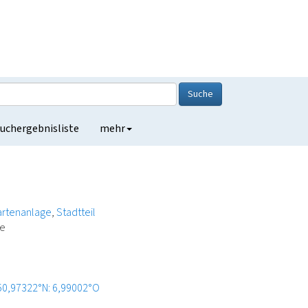
Suche
uchergebnisliste
mehr
artenanlage
Stadtteil
de
50,97322°N: 6,99002°O