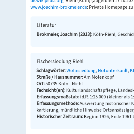
de.wikipedia.org
: Riehl (Köln) (abgerufen 17.10.202
www.joachim-brokmeier.de
: Private Homepage zu 
Literatur
Brokmeier, Joachim (2013)
Köln-Riehl, Geschich
Fischersiedlung Riehl
Schlagwörter
Wohnsiedlung
Notunterkunft
K
Straße / Hausnummer
Am Molenkopf
Ort
50735 Köln - Niehl
Fachsicht(en)
Kulturlandschaftspflege, Landes
Erfassungsmaßstab
i.d.R. 1:25.000 (kleiner als 1
Erfassungsmethode
Auswertung historischer 
kartierung, mündliche Hinweise Ortsansässiger
Historischer Zeitraum
Beginn 1926, Ende 1961 