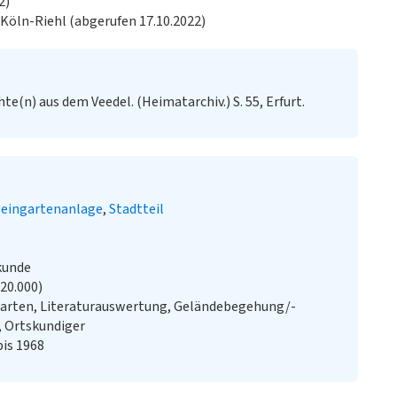
2)
Köln-Riehl (abgerufen 17.10.2022)
te(n) aus dem Veedel. (Heimatarchiv.) S. 55, Erfurt.
leingartenanlage
Stadtteil
kunde
:20.000)
Karten, Literaturauswertung, Geländebegehung/-
, Ortskundiger
bis 1968