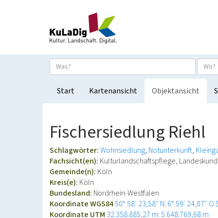
Start
Kartenansicht
Objektansicht
S
Fischersiedlung Riehl
Schlagwörter:
Wohnsiedlung
Notunterkunft
Kleing
Fachsicht(en):
Kulturlandschaftspflege, Landeskun
Gemeinde(n):
Köln
Kreis(e):
Köln
Bundesland:
Nordrhein-Westfalen
Koordinate WGS84
50° 58′ 23,58″ N: 6° 59′ 24,07″ O
Koordinate UTM
32.358.885,27 m: 5.648.769,68 m