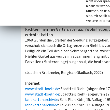
nicht widerspre
Auch gab es neben einem Kiosk ein kleines Gartencaf
hinaus verwende
Nutzbarkeit uns
Ende der 1950er Jahre wurde der seit vielen Jahr
sind. Mit Anklic
und der Kölner Stadt-Anzeiger berichtete am 22. Au
Weitere Informa
Artikel war zu lesen, wie viele persönliche Härten 
Pächterinnen ihre Gärten, aber auch Wohnhäuser, 
errichtet hatten.
1968 wurden die Straßen der Siedlung aufgegeben. 
verschob sich auch die Ortsgrenze von Riehl bis zu
Lediglich ein Teil des alten Schrebergartens zwis
Niehler Gürtel aus wurde im Zusammenhang mit d
Parzellen (Musteranlage) ausgebaut, die heute vo
(Joachim Brokmeier, Bergisch Gladbach, 2022)
Internet
www.stadt-koeln.de
: Stadtteil Niehl (abgerufen 17
www.stadt-koeln.de
: Stadtteil Riehl (abgerufen 17
landkartenarchiv.de
: Falk-Plan Köln, 15. Auflage 1
landkartenarchiv.de
: Falk-Plan Köln, 32. Auflage 1