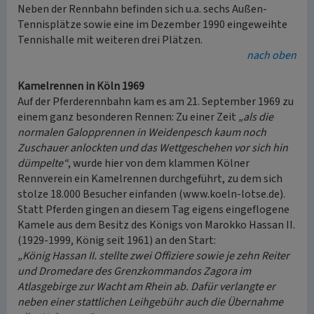
Neben der Rennbahn befinden sich u.a. sechs Außen-
Tennisplätze sowie eine im Dezember 1990 eingeweihte
Tennishalle mit weiteren drei Plätzen.
nach oben
Kamelrennen in Köln 1969
Auf der Pferderennbahn kam es am 21. September 1969 zu
einem ganz besonderen Rennen: Zu einer Zeit
„als die
normalen Galopprennen in Weidenpesch kaum noch
Zuschauer anlockten und das Wettgeschehen vor sich hin
dümpelte“
, wurde hier von dem klammen Kölner
Rennverein ein Kamelrennen durchgeführt, zu dem sich
stolze 18.000 Besucher einfanden (www.koeln-lotse.de).
Statt Pferden gingen an diesem Tag eigens eingeflogene
Kamele aus dem Besitz des Königs von Marokko Hassan II.
(1929-1999, König seit 1961) an den Start:
„König Hassan II. stellte zwei Offiziere sowie je zehn Reiter
und Dromedare des Grenzkommandos Zagora im
Atlasgebirge zur Wacht am Rhein ab. Dafür verlangte er
neben einer stattlichen Leihgebühr auch die Übernahme