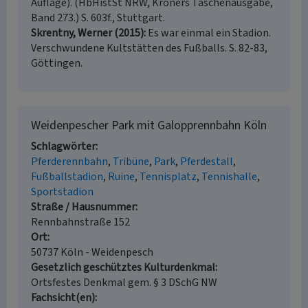
Auflage). (HbHistSt NRW, Kröners Taschenausgabe,
Band 273.) S. 603f., Stuttgart.
Skrentny, Werner (2015)
Es war einmal ein Stadion.
Verschwundene Kultstätten des Fußballs. S. 82-83,
Göttingen.
Weidenpescher Park mit Galopprennbahn Köln
Schlagwörter
Pferderennbahn
Tribüne
Park
Pferdestall
Fußballstadion
Ruine
Tennisplatz
Tennishalle
Sportstadion
Straße / Hausnummer
Rennbahnstraße 152
Ort
50737 Köln - Weidenpesch
Gesetzlich geschütztes Kulturdenkmal
Ortsfestes Denkmal gem. § 3 DSchG NW
Fachsicht(en)