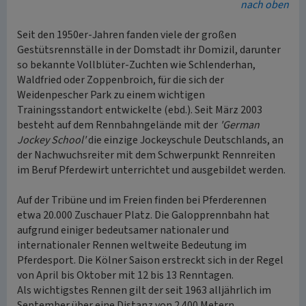
nach oben
Seit den 1950er-Jahren fanden viele der großen
Gestütsrennställe in der Domstadt ihr Domizil, darunter
so bekannte Vollblüter-Zuchten wie Schlenderhan,
Waldfried oder Zoppenbroich, für die sich der
Weidenpescher Park zu einem wichtigen
Trainingsstandort entwickelte (ebd.). Seit März 2003
besteht auf dem Rennbahngelände mit der
'German
Jockey School'
die einzige Jockeyschule Deutschlands, an
der Nachwuchsreiter mit dem Schwerpunkt Rennreiten
im Beruf Pferdewirt unterrichtet und ausgebildet werden.
Auf der Tribüne und im Freien finden bei Pferderennen
etwa 20.000 Zuschauer Platz. Die Galopprennbahn hat
aufgrund einiger bedeutsamer nationaler und
internationaler Rennen weltweite Bedeutung im
Pferdesport. Die Kölner Saison erstreckt sich in der Regel
von April bis Oktober mit 12 bis 13 Renntagen.
Als wichtigstes Rennen gilt der seit 1963 alljährlich im
September über eine Distanz von 2.400 Metern