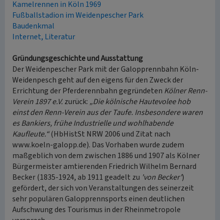
Kamelrennen in Köln 1969
Fußballstadion im Weidenpescher Park
Baudenkmal
Internet, Literatur
Gründungsgeschichte und Ausstattung
Der Weidenpescher Park mit der Galopprennbahn Köln-
Weidenpesch geht auf den eigens für den Zweck der
Errichtung der Pferderennbahn gegründeten
Kölner Renn-
Verein 1897 e.V.
zurück:
„Die kölnische Hautevolee hob
einst den Renn-Verein aus der Taufe. Insbesondere waren
es Bankiers, frühe Industrielle und wohlhabende
Kaufleute.“
(HbHistSt NRW 2006 und Zitat nach
www.koeln-galopp.de). Das Vorhaben wurde zudem
maßgeblich von dem zwischen 1886 und 1907 als Kölner
Bürgermeister amtierenden Friedrich Wilhelm Bernard
Becker (1835-1924, ab 1911 geadelt zu
'von Becker'
)
gefördert, der sich von Veranstaltungen des seinerzeit
sehr populären Galopprennsports einen deutlichen
Aufschwung des Tourismus in der Rheinmetropole