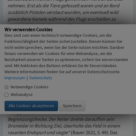
nehmen. Erst als die Tiere gefesselt waren und an Bord
zusätzlich Pistolen verstaut wurden, um eventuell wild
gewordene Kamele während des Flugs erschießen zu
können, hoben die Transportflieger Richtung
Köln-Wahn
Wir verwenden Cookies
ab.“
(www.koeln-lotse.de)
Dies sind zum einen technisch notwendige Cookies, um die
Funktionsfähigkeit der Seiten sicherzustellen. Diesen können Sie
Zu dem Rennen wird berichtet, dass zuvor über die
nicht widersprechen, wenn Sie die Seite nutzen möchten. Darüber
Streckenlautsprecher ein Danktelegramm des damaligen
hinaus verwenden wir Cookies für eine Webanalyse, um die
Bundesaußenministers Willy Brandt (1913-1992) an König
Nutzbarkeit unserer Seiten zu optimieren, sofern Sie einverstanden
Hassan verlesen wurde. In dem Lauf selbst waren es die
sind. Mit Anklicken des Buttons erklären Sie Ihr Einverständnis.
Weitere Informationen finden Sie auf unserer Datenschutzseite.
acht eingesetzten Renndromedare, die auf Geraden
Impressum
|
Datenschutz
Geschwindigkeiten von bis zu 60 km/h erreichen können,
dann allerdings
„nicht gewohnt ..., Kurven im Höchsttempo
Notwendige Cookies
zu laufen, da die Beduinen lediglich auf schnurgraden
Webanalyse
Wüstenpisten Kamelrennen abhalten. So lief bei dem
Rennen der Favorit ‚Tuareg' auf dem Grasboden der
Galopprennbahn in der letzten Kurve in eine
Begrenzungshecke. Der Reiter drehte daraufhin sein
Dromedar in Richtung Ziel, überholte das Feld in einem
rasanten Endspurt und siegte“
(Bauer 2021, S. 49). Das