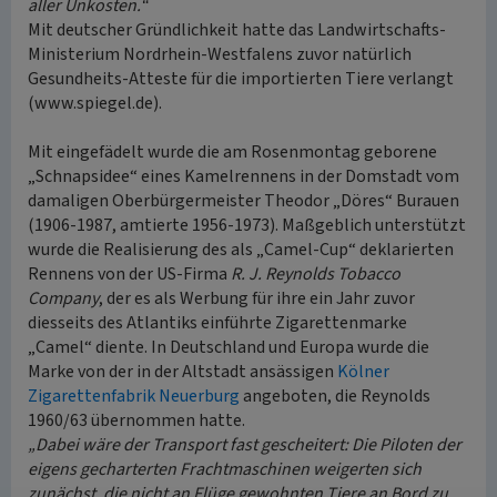
aller Unkosten.“
Mit deutscher Gründlichkeit hatte das Landwirtschafts-
Ministerium Nordrhein-Westfalens zuvor natürlich
Gesundheits-Atteste für die importierten Tiere verlangt
(www.spiegel.de).
Mit eingefädelt wurde die am Rosenmontag geborene
„Schnapsidee“ eines Kamelrennens in der Domstadt vom
damaligen Oberbürgermeister Theodor „Döres“ Burauen
(1906-1987, amtierte 1956-1973). Maßgeblich unterstützt
wurde die Realisierung des als „Camel-Cup“ deklarierten
Rennens von der US-Firma
R. J. Reynolds Tobacco
Company
, der es als Werbung für ihre ein Jahr zuvor
diesseits des Atlantiks einführte Zigarettenmarke
„Camel“ diente. In Deutschland und Europa wurde die
Marke von der in der Altstadt ansässigen
Kölner
Zigarettenfabrik Neuerburg
angeboten, die Reynolds
1960/63 übernommen hatte.
„Dabei wäre der Transport fast gescheitert: Die Piloten der
eigens gecharterten Frachtmaschinen weigerten sich
zunächst, die nicht an Flüge gewohnten Tiere an Bord zu