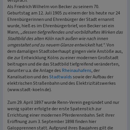
versprach.
Als Friedrich Wilhelm von Becker zu seinem 70.
Geburtstag am 12. Juli 1905 zu einem der bis heute nur 24
Ehrenbürgerinnen und Ehrenbürger der Stadt ernannt
wurde, hieß es im Ehrenbürgerbrief, von Becker sei ein
Mann,
„dessen tiefgreifendes und vorbildhaftes Wirken das
Stadtbild des alten Köln nach außen wie nach innen
umgestaltet und zu neuem Glanze entwickelt hat.“
. Von
dem damaligen Stadtoberhaupt gingen viele Anstöße aus,
die zur Entwicklung Kölns zu einer modernen Großstadt
beitrugen und die das Stadtbild tiefgreifend veränderten,
darunter u.a. die Anlage des
Rheinauhafens
, der
Kanalisation und des
Stadtwalds
sowie der Aufbau der
elektrischen Straßenbahn und des Elektrizitätswerkes
(www.stadt-koeln.de).
Zum 29. April 1897 wurde Renn-Verein gegründet und nur
wenig später erfolgte der erste Spatenstich zur
Errichtung einer modernen Pferderennbahn. Seit ihrer
Eröffnung zum 3. September 1898 finden hier
Galopprennen statt. Aufgrund ihres Baujahres gilt die