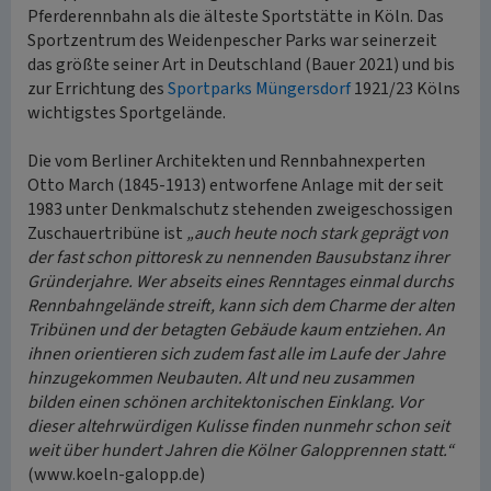
Pferderennbahn als die älteste Sportstätte in Köln. Das
Sportzentrum des Weidenpescher Parks war seinerzeit
das größte seiner Art in Deutschland (Bauer 2021) und bis
zur Errichtung des
Sportparks Müngersdorf
1921/23 Kölns
wichtigstes Sportgelände.
Die vom Berliner Architekten und Rennbahnexperten
Otto March (1845-1913) entworfene Anlage mit der seit
1983 unter Denkmalschutz stehenden zweigeschossigen
Zuschauertribüne ist
„auch heute noch stark geprägt von
der fast schon pittoresk zu nennenden Bausubstanz ihrer
Gründerjahre. Wer abseits eines Renntages einmal durchs
Rennbahngelände streift, kann sich dem Charme der alten
Tribünen und der betagten Gebäude kaum entziehen. An
ihnen orientieren sich zudem fast alle im Laufe der Jahre
hinzugekommen Neubauten. Alt und neu zusammen
bilden einen schönen architektonischen Einklang. Vor
dieser altehrwürdigen Kulisse finden nunmehr schon seit
weit über hundert Jahren die Kölner Galopprennen statt.“
(www.koeln-galopp.de)