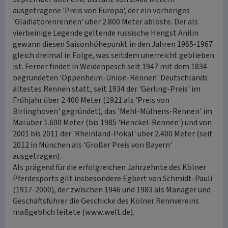
ausgetragene 'Preis von Europa', der ein vorheriges
'Gladiatorenrennen' über 2.800 Meter ablöste. Der als
vierbeinige Legende geltende russische Hengst Anilin
gewann diesen Saisonhöhepunkt in den Jahren 1965-1967
gleich dreimal in Folge, was seitdem unerreicht geblieben
ist. Ferner findet in Weidenpesch seit 1947 mit dem 1834
begründeten 'Oppenheim-Union-Rennen' Deutschlands
ältestes Rennen statt, seit 1934 der 'Gerling-Preis' im
Frühjahr über 2.400 Meter (1921 als 'Preis von
Birlinghoven' gegründet), das 'Mehl-Mülhens-Rennen' im
Mai über 1.600 Meter (bis 1985 'Henckel-Rennen') und von
2001 bis 2011 der 'Rheinland-Pokal' über 2.400 Meter (seit
2012 in München als 'Großer Preis von Bayern'
ausgetragen).
Als prägend für die erfolgreichen Jahrzehnte des Kölner
Pferdesports gilt insbesondere Egbert von Schmidt-Pauli
(1917-2000), der zwischen 1946 und 1983 als Manager und
Geschäftsführer die Geschicke des Kölner Rennvereins
maßgeblich leitete (www.welt.de).