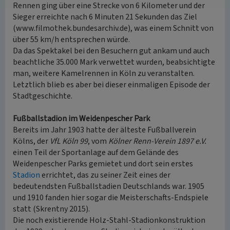
Rennen ging über eine Strecke von 6 Kilometer und der
Sieger erreichte nach 6 Minuten 21 Sekunden das Ziel
(www.filmothek.bundesarchiv.de), was einem Schnitt von
über 55 km/h entsprechen würde.
Da das Spektakel bei den Besuchern gut ankam und auch
beachtliche 35.000 Mark verwettet wurden, beabsichtigte
man, weitere Kamelrennen in Köln zu veranstalten.
Letztlich blieb es aber bei dieser einmaligen Episode der
Stadtgeschichte.
Fußballstadion im Weidenpescher Park
Bereits im Jahr 1903 hatte der älteste Fußballverein
Kölns, der
VfL Köln 99
, vom
Kölner Renn-Verein 1897 e.V.
einen Teil der Sportanlage auf dem Gelände des
Weidenpescher Parks gemietet und dort sein erstes
Stadion
errichtet, das zu seiner Zeit eines der
bedeutendsten Fußballstadien Deutschlands war. 1905
und 1910 fanden hier sogar die Meisterschafts-Endspiele
statt (Skrentny 2015).
Die noch existierende Holz-Stahl-Stadionkonstruktion