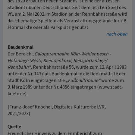
des 1920 erbauten neuen Stadions ist eine der ältesten
Stadiontribünen Deutschlands. Seit dem letzten Spiel des
VfL am 2. Mai 2002 im Stadion an der Rennbahnstraße wird
das ehemalige Spielfeld als Veranstaltungsgelände für z.B.
Flohmärkte oder als Parkplatz genutzt.
nach oben
Baudenkmal
Der Bereich
„Galopprennbahn Köln-Weidenpesch -
Hofanlage (Rest), Kleindenkmal, Reitsportanlage/
Rennbahn“
, Rennbahnstraße 56, wurde zum 12. April 1983
unter der Nr. 1437 als Baudenkmal in die Denkmalliste der
Stadt Köln eingetragen. Die
„Fußballtribüne“
wurde zum
3. März 1989 unter der Nr. 4856 eingetragen (www.stadt-
koeln.de).
(Franz-Josef Knöchel, Digitales Kulturerbe LVR,
2021/2023)
Quelle
Freundlicher Hinweis zu dem Filmbericht zum