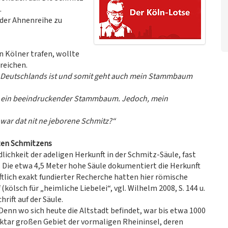
.
 der Ahnenreihe zu
in Kölner trafen, wollte
reichen.
tadt Deutschlands ist und somit geht auch mein Stammbaum
ig ein beeindruckender Stammbaum. Jedoch, mein
 war dat nit ne jeborene Schmitz?“
sten Schmitzens
lichkeit der adeligen Herkunft in der Schmitz-Säule, fast
. Die etwa 4,5 Meter hohe Säule dokumentiert die Herkunft
tlich exakt fundierter Recherche hatten hier römische
(kölsch für „heimliche Liebelei“, vgl. Wilhelm 2008, S. 144 u.
rift auf der Säule.
Denn wo sich heute die Altstadt befindet, war bis etwa 1000
ektar großen Gebiet der vormaligen Rheininsel, deren