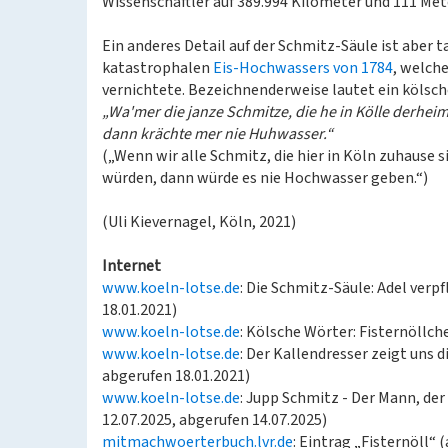
Wissenschaftler auf 389.994 Kilometer und 111 M
Ein anderes Detail auf der Schmitz-Säule ist aber 
katastrophalen
Eis-Hochwassers von 1784
, welch
vernichtete. Bezeichnenderweise lautet ein kölsche
„Wa'mer die janze Schmitze, die he in Kölle derheim 
dann krächte mer nie Huhwasser.“
(„Wenn wir alle Schmitz, die hier in Köln zuhause si
würden, dann würde es nie Hochwasser geben.“)
(Uli Kievernagel, Köln, 2021)
Internet
www.koeln-lotse.de
: Die Schmitz-Säule: Adel verp
18.01.2021)
www.koeln-lotse.de
: Kölsche Wörter: Fisternöllch
www.koeln-lotse.de
: Der Kallendresser zeigt uns d
abgerufen 18.01.2021)
www.koeln-lotse.de
: Jupp Schmitz - Der Mann, de
12.07.2025, abgerufen 14.07.2025)
mitmachwoerterbuch.lvr.de
: Eintrag „Fisternöll“