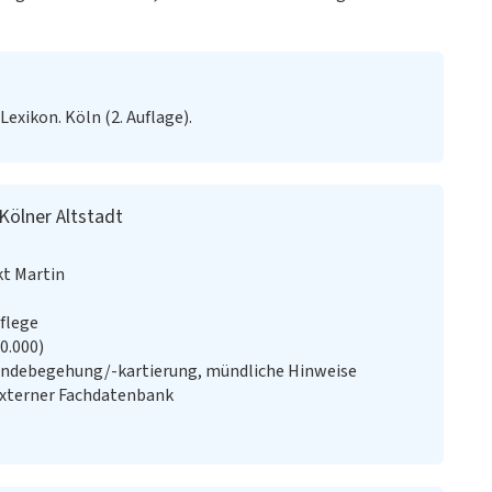
exikon. Köln (2. Auflage).
Kölner Altstadt
kt Martin
flege
20.000)
ändebegehung/-kartierung, mündliche Hinweise
externer Fachdatenbank