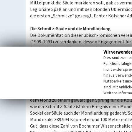
Mittelpunkt die Säule markieren soll, gab es vermu
Legionäre Spaß an und mit den blonden Ubiermädch
die ersten „Schmitze“ gezeugt. Echter Kölscher Ad
Die Schmitz-Säule und die Mondlandung
Die Dokumentation dieser ubisch-römischen Vereini
(1909-1991) zu verdanken, dessen Engagement für 
Der Architekt und Mäzen, der auch für den von hie
Wir verwende
verantwortlich war (ein kleines Männlein über de
Dies sind zum e
Hintern – herausstreckt), spendete 1965 das Geld z
Funktionsfähigke
fertig. Errichtet aus von Jupp Engels gestifteten
nicht widerspre
die Säule im Jahr 1969.
hinaus verwende
Nutzbarkeit uns
Und hier schlägt wieder der kölsche Größenwahn z
sind. Mit Anklic
Weitere Informa
Die Einweihung der Säule war mitten im Mondfieber 
dem Mond zu einem gewaltigen Sprung für die Köl
wie der Schmitz-Säule ist dem Ereignis einer Mon
Sockel der Säule auch der Mondlandung gedacht. So
Mond exakt 389.994 Kilometer und 100 Meter entfe
Gut, dass diese Zahl von Bochumer Wissenschaftler