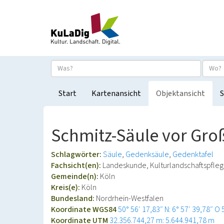
Start
Kartenansicht
Objektansicht
S
Schmitz-Säule vor Groß
Schlagwörter:
Säule
Gedenksäule
Gedenktafel
Fachsicht(en):
Landeskunde, Kulturlandschaftspfle
Gemeinde(n):
Köln
Kreis(e):
Köln
Bundesland:
Nordrhein-Westfalen
Koordinate WGS84
50° 56′ 17,83″ N: 6° 57′ 39,78″ O
Koordinate UTM
32.356.744,27 m: 5.644.941,78 m