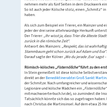
nehmen mehr als fünf Seiten in dem Druckwerk ein
So ist auch jeder Kölsche stolz, einen „Schmitz“ in
haben.
Als sich zum Beispiel ein Trierer, ein Mainzer und e
jeder der drei seine altehrwürdige Herkunft unterst
Der Trierer:
„Ihr wisst ja, dass Trier die älteste S
zurück in die römische Zeit“
.
Antwort des Mainzers:
„Respekt, das ist wahrhaft
Stammbaum geht schon zurück auf Adam und Eva“
.
Darauf sagte der Kölner
„Wo du jerade ‚Eva‘ sagst –
Römisch-kölsches
„Fisternöllche“
führt zu den er
In Stein gemeißelt ist diese kölsche Selbstverständ
direkt an der
Benediktinerabtei Groß Sankt Martin
der Schmitze. Nach umfangreicher und wissenschaf
Legionäre und kölsche Mädchen ein
„Fisternöllche“
mitmachwoerterbuch.lvr.de), so zumindest die Insch
Tatsächlich könnte sich das so zugetragen haben. 
nach Christus die Martinsinsel. Auf dem etwa 25 H