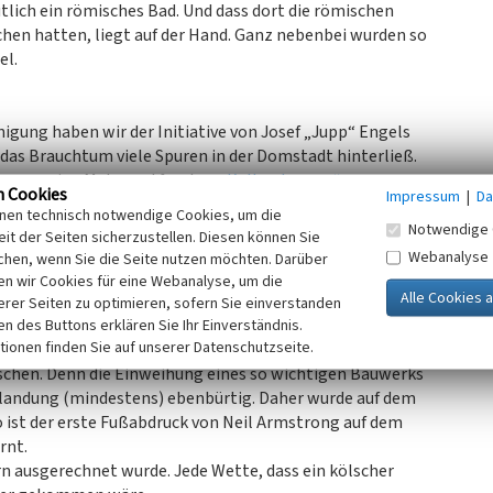
tlich ein römisches Bad. Und dass dort die römischen
en hatten, liegt auf der Hand. Ganz nebenbei wurden so
el.
gung haben wir der Initiative von Josef „Jupp“ Engels
das Brauchtum viele Spuren in der Domstadt hinterließ.
r nur wenige Meter entfernten
„Kallendresser“
n Cookies
Impressum
|
Da
m
Alter Markt
Nr. 24, das die
„bläcke Fott“
– den nackten
inen technisch notwendige Cookies, um die
um Bau der Säule. Kaum vier Jahre später war die Säule
Notwendige 
it der Seiten sicherzustellen. Diesen können Sie
 alten Steinen der römischen Hafenanlage. Eingeweiht wurde
Webanalyse
chen, wenn Sie die Seite nutzen möchten. Darüber
n wir Cookies für eine Webanalyse, um die
erer Seiten zu optimieren, sofern Sie einverstanden
u:
ken des Buttons erklären Sie Ihr Einverständnis.
tionen finden Sie auf unserer Datenschutzseite.
des Jahres 1969. Und so wurde der kleine erste Schritt auf
schen. Denn die Einweihung eines so wichtigen Bauwerks
dlandung (mindestens) ebenbürtig. Daher wurde auf dem
 ist der erste Fußabdruck von Neil Armstrong auf dem
rnt.
n ausgerechnet wurde. Jede Wette, dass ein kölscher