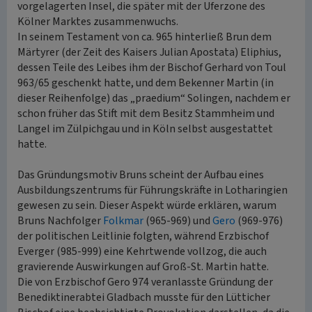
vorgelagerten Insel, die später mit der Uferzone des
Kölner Marktes zusammenwuchs.
In seinem Testament von ca. 965 hinterließ Brun dem
Märtyrer (der Zeit des Kaisers Julian Apostata) Eliphius,
dessen Teile des Leibes ihm der Bischof Gerhard von Toul
963/65 geschenkt hatte, und dem Bekenner Martin (in
dieser Reihenfolge) das „praedium“ Solingen, nachdem er
schon früher das Stift mit dem Besitz Stammheim und
Langel im Zülpichgau und in Köln selbst ausgestattet
hatte.
Das Gründungsmotiv Bruns scheint der Aufbau eines
Ausbildungszentrums für Führungskräfte in Lotharingien
gewesen zu sein. Dieser Aspekt würde erklären, warum
Bruns Nachfolger
Folkmar
(965-969) und
Gero
(969-976)
der politischen Leitlinie folgten, während Erzbischof
Everger (985-999) eine Kehrtwende vollzog, die auch
gravierende Auswirkungen auf Groß-St. Martin hatte.
Die von Erzbischof Gero 974 veranlasste Gründung der
Benediktinerabtei Gladbach musste für den Lütticher