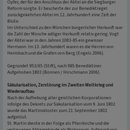
Opfer, der für den Anschluss der Abtei an die Siegburger
Reform sorgte. Er bescherte der zur Benediktregel
zurückgekehrten Abtei im 12. Jahrhundert eine Zeit der
Blüte.
Im Unterschied zu den Mönchen bürgerlicher Herkunft war
die Zahl der Mönche adliger Herkunft relativ gering. Vogt
der Abtei war in den Jahren 1083-85 ein gewisser
Hermann. Im 13. Jahrhundert waren es die Herren von
Heimbach und die Grafen von Berg (Engels 2006).
Gegründet 953/65 (Stift), nach 985 Benediktiner.
Aufgehoben 1802 (Bönnen / Hirschmann 2006).
Säkularisation, Zerstörung im Zweiten Weltkrieg und
Wiederaufbau
Nach der Aufhebung aller geistlichen Korporationen
infolge des Dekrets zur Säkularisation vom 9. Juni 1802
wurde das Martinskloster zum 21. September 1802
aufgelöst.
St. Martin diente in der Folge als Pfarrkirche und die
verlassenen Abteigebäude als Wohnraum. Aufgrund von