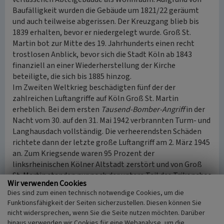
Baufälligkeit wurden die Gebäude um 1821/22 geräumt
und auch teilweise abgerissen. Der Kreuzgang blieb bis
1839 erhalten, bevor er niedergelegt wurde. Groß St.
Martin bot zur Mitte des 19. Jahrhunderts einen recht
trostlosen Anblick, bevor sich die Stadt Köln ab 1843
finanziell an einer Wiederherstellung der Kirche
beteiligte, die sich bis 1885 hinzog.
Im Zweiten Weltkrieg beschädigten fünf der der
zahlreichen Luftangriffe auf Köln Groß St. Martin
erheblich. Bei dem ersten
Tausend-Bomber-Angriff
in der
Nacht vom 30. auf den 31. Mai 1942 verbrannten Turm- und
Langhausdach vollständig. Die verheerendsten Schäden
richtete dann der letzte große Luftangriff am 2. März 1945
an. Zum Kriegsende waren 95 Prozent der
linksrheinischen Kölner Altstadt zerstört und von Groß
St. Martin standen nur noch der untere Teil des Trikonchos
Wir verwenden Cookies
(auch „Kleeblattchor“, eine besondere Grundrissform des
Dies sind zum einen technisch notwendige Cookies, um die
Chors), die Seitenwände des Langhauses, die Basis des
Funktionsfähigkeit der Seiten sicherzustellen. Diesen können Sie
Vierungsturms und Stummel der Flankierungstürme.
nicht widersprechen, wenn Sie die Seite nutzen möchten. Darüber
Die vormalige Pfarrgemeinde St. Martin wurde nach dem
hinaus verwenden wir Cookies für eine Webanalyse, um die