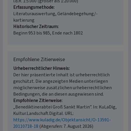
i.d.R. 1:5.000 (größer als 1:20.000)
Erfassungsmethode
Literaturauswertung, Geländebegehung/-
kartierung
Historischer Zeitraum
Beginn 953 bis 985, Ende nach 1802
Empfohlene Zitierweise
Urheberrechtlicher Hinweis
Der hier präsentierte Inhalt ist urheberrechtlich
geschützt. Die angezeigten Medien unterliegen
möglicherweise zusätzlichen urheberrechtlichen
Bedingungen, die an diesen ausgewiesen sind.
Empfohlene Zitierweise
„Benediktinerabtei Groß Sankt Martin”. In: KuLaDig,
Kultur.Landschaft.Digital. URL:
https://www.kuladig.de/Objektansicht/O-13591-
20110718-18
(Abgerufen: 7. August 2026)