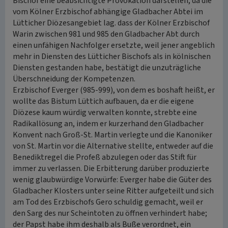
Bischof eine beabsichtigte Provokation darstellen, da die
vom Kölner Erzbischof abhängige Gladbacher Abtei im
Lütticher Diözesangebiet lag. dass der Kölner Erzbischof
Warin zwischen 981 und 985 den Gladbacher Abt durch
einen unfähigen Nachfolger ersetzte, weil jener angeblich
mehr in Diensten des Lütticher Bischofs als in kölnischen
Diensten gestanden habe, bestätigt die unzuträgliche
Überschneidung der Kompetenzen.
Erzbischof Everger (985-999), von dem es boshaft heißt, er
wollte das Bistum Lüttich aufbauen, da er die eigene
Diözese kaum würdig verwalten konnte, strebte eine
Radikallösung an, indem er kurzerhand den Gladbacher
Konvent nach Groß-St. Martin verlegte und die Kanoniker
von St. Martin vor die Alternative stellte, entweder auf die
Benediktregel die Profeß abzulegen oder das Stift für
immer zu verlassen. Die Erbitterung darüber produzierte
wenig glaubwürdige Vorwürfe: Everger habe die Güter des
Gladbacher Klosters unter seine Ritter aufgeteilt und sich
am Tod des Erzbischofs Gero schuldig gemacht, weil er
den Sarg des nur Scheintoten zu öffnen verhindert habe;
der Papst habe ihm deshalb als Buße verordnet, ein