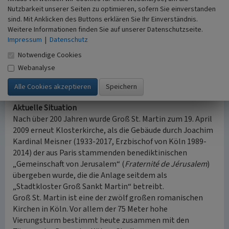
Zweiten Weltkrieg aufgelöst und der Pfarrgemeinde des
Nutzbarkeit unserer Seiten zu optimieren, sofern Sie einverstanden
Kölner Doms
zugewiesen. Bereits ab 1948 begannen erste
sind. Mit Anklicken des Buttons erklären Sie Ihr Einverständnis.
Wiederaufbau- und Sicherungsarbeiten, bei denen der
Weitere Informationen finden Sie auf unserer Datenschutzseite.
Impressum
|
Datenschutz
große Vierungsturm bis 1965 wieder seine alte Gestalt
erhielt. Erst zum 13. Januar 1985 konnte die Kirche wieder
Notwendige Cookies
eröffnet werden, die Altarweihe vollzog
Joseph Kardinal
Webanalyse
Höffner
(1906-1987, Erzbischof von Köln 1969-1987) am
22. Juni 1985.
Aktuelle Situation
Nach über 200 Jahren wurde Groß St. Martin zum 19. April
2009 erneut Klosterkirche, als die Gebäude durch Joachim
Kardinal Meisner (1933-2017, Erzbischof von Köln 1989-
2014) der aus Paris stammenden benediktinischen
„Gemeinschaft von Jerusalem“ (
Fraternité de Jérusalem
)
übergeben wurde, die die Anlage seitdem als
„Stadtkloster Groß Sankt Martin“ betreibt.
Groß St. Martin ist eine der zwölf großen romanischen
Kirchen in Köln. Vor allem der 75 Meter hohe
Vierungsturm bestimmt heute zusammen mit den