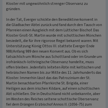
Kloster mit ungewöhnlich strenger Observanz zu
gründen.
In der Tat, Everger schickte den Benediktinerkonvent in
die Gladbacher Abtei zurück und fand durch den Tausch von
Pfarreien einen Ausgleich mit dem Lütticher Bischof. Das
Kloster Groß-St. Martin wurde mit schottischen Mönchen
besiedelt, die für ihre rigorose Regel bekannt waren. Mit
Unterstützung König Ottos III. stattete Everger Ende
988/Anfang 989 den neuen Konvent aus. Ob es sich
tatsächlich um Mönche aus Schottland oder im Grunde um
irofränkisch-lothringische Observanz handelte, muss
offen bleiben. Jedenfalls leiteten Äbte mit keltischen und
hebräischen Namen bis zur Mitte des 11. Jahrhunderts das
Kloster. Immerhin lässt das das Patrozinium der St.
Martin benachbarten Pfarrkirche St. Brigida, einer
Heiligen aus dem irischen Kildare, auf einen schottischen
Abt schließen. Die in Deutschland nicht unbekannte, aber
im Westen des Reiches seltene schottische Oberservanz
fiel dem Drängen Erzbischof Annos II. (1056-75) zum