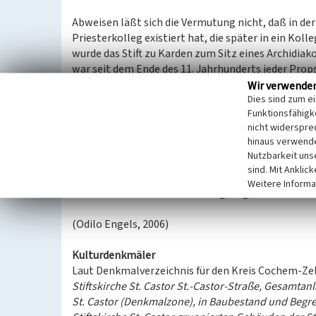
Abweisen läßt sich die Vermutung nicht, daß in de
Priesterkolleg existiert hat, die später in ein Ko
wurde das Stift zu Karden zum Sitz eines Archidi
war seit dem Ende des 11. Jahrhunderts jeder Prop
deswegen der Propst seit dem 12. Jahrhundert seine
Wir verwende
Dies sind zum e
III. den päpstlichen Schutz.
Funktionsfähigke
nicht widerspre
Baubeginn der romanischen Stiftskirche um die Mit
hinaus verwende
sie restaurierungsbedürftig. Zu dieser Zeit bewohnt
Nutzbarkeit uns
Einen Vogt besaß das Stift wohl nicht, da es zum
sind. Mit Anklic
Kanonikern Eigenbesitz ausdrücklich untersagt, ei
Weitere Informa
die sich im 13. Jahrhundert endgültig durchsetzte.
(Odilo Engels, 2006)
Kulturdenkmäler
Laut Denkmalverzeichnis für den Kreis Cochem-Zell 
Stiftskirche St. Castor St.-Castor-Straße, Gesamta
St. Castor (Denkmalzone), in Baubestand und Begre