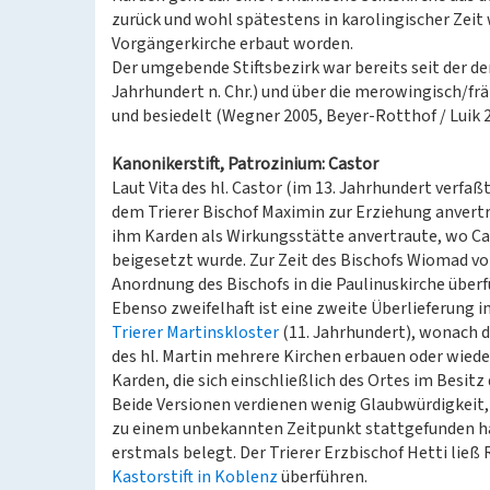
zurück und wohl spätestens in karolingischer Zeit 
Vorgängerkirche erbaut worden.
Der umgebende Stiftsbezirk war bereits seit der der
Jahrhundert n. Chr.) und über die merowingisch/frä
und besiedelt (Wegner 2005, Beyer-Rotthof / Luik 2
Kanonikerstift, Patrozinium: Castor
Laut Vita des hl. Castor (im 13. Jahrhundert verfaß
dem Trierer Bischof Maximin zur Erziehung anvertr
ihm Karden als Wirkungsstätte anvertraute, wo Cas
beigesetzt wurde. Zur Zeit des Bischofs Wiomad von
Anordnung des Bischofs in die Paulinuskirche über
Ebenso zweifelhaft ist eine zweite Überlieferung i
Trierer Martinskloster
(11. Jahrhundert), wonach d
des hl. Martin mehrere Kirchen erbauen oder wieder
Karden, die sich einschließlich des Ortes im Besitz
Beide Versionen verdienen wenig Glaubwürdigkeit
zu einem unbekannten Zeitpunkt stattgefunden hab
erstmals belegt. Der Trierer Erzbischof Hetti ließ 
Kastorstift in Koblenz
überführen.