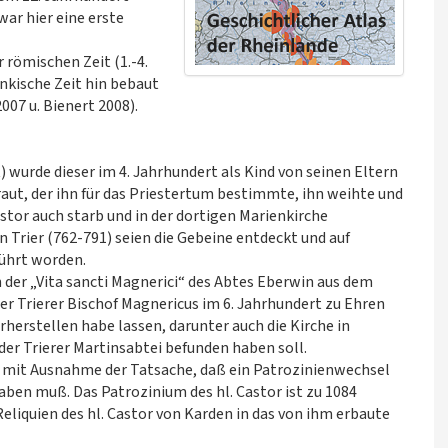
war hier eine erste
 römischen Zeit (1.-4.
nkische Zeit hin bebaut
007 u. Bienert 2008).
t) wurde dieser im 4. Jahrhundert als Kind von seinen Eltern
aut, der ihn für das Priestertum bestimmte, ihn weihte und
tor auch starb und in der dortigen Marienkirche
 Trier (762-791) seien die Gebeine entdeckt und auf
führt worden.
n der „Vita sancti Magnerici“ des Abtes Eberwin aus dem
er Trierer Bischof Magnericus im 6. Jahrhundert zu Ehren
herstellen habe lassen, darunter auch die Kirche in
 der Trierer Martinsabtei befunden haben soll.
, mit Ausnahme der Tatsache, daß ein Patrozinienwechsel
en muß. Das Patrozinium des hl. Castor ist zu 1084
Reliquien des hl. Castor von Karden in das von ihm erbaute