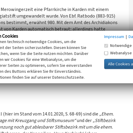
r Merowingerzeit eine Pfarrkirche in Karden mit einem
llegiatstift umgewandelt wurde. Von Ebf. Ratbodo (883-915)
akons bestimmt, erwähnt 980. Mit dem Amt des Archidiakons
st von Karden automatisch betraut; allerdings hatte
n Hauptsitz in Trier. 1178 erhielt das Stift von Alexander
n Cookies
Impressum
|
Da
inen technisch notwendige Cookies, um die
Notwendige 
it der Seiten sicherzustellen. Diesen können Sie
Webanalyse
chen, wenn Sie die Seite nutzen möchten. Darüber
te des 11. Jahrhunderts, Kirchweihe 1121; bereits 1183 war
n wir Cookies für eine Webanalyse, um die
en 14 Kanoniker das Stift.
erer Seiten zu optimieren, sofern Sie einverstanden
 „dominium“ der Domkirche gehörte. Bereits 1138 wurde den
ken des Buttons erklären Sie Ihr Einverständnis.
n Zeichen der Tendenz vom Kollegiatstift zum Säkularstift,
tionen finden Sie auf unserer Datenschutzseite.
(hier im Stand vom 14.01.2020, S. 68-69) sind die
„Ehem.
nlage mit Kreuzgang und Stiftsmuseum“
und der
„Stiftbezirk
nzung noch gut ablesbarer Stiftsbezirk mit um die ehem.