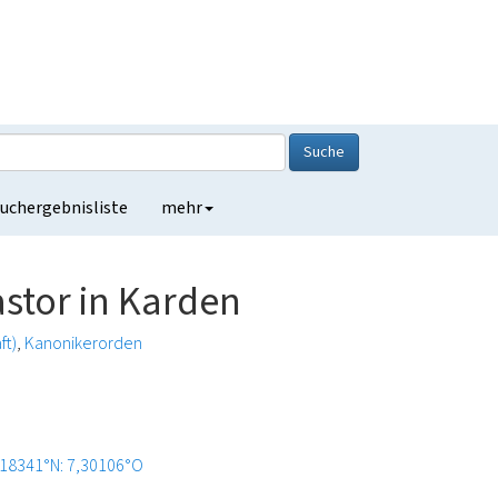
Suche
uchergebnisliste
mehr
astor in Karden
ft)
Kanonikerorden
,18341°N: 7,30106°O