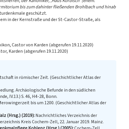
iftsherren, der Kanoniker, ‚Haus Korbisch‘ (ehem.
rmitorium bis zum dahinter fließenden Brohlbach und hinab
lturdenkmale geschützt.
lem in der Kernstraße und der St-Castor-Straße, als
xikon, Castor von Karden (abgerufen 19.11.2020)
Castor, Karden (abgerufen 19.11.2020)
tschaft in römischer Zeit. (Geschichtlicher Atlas der
edlung. Archäologische Befunde in den südlichen
e, IV.13.) S. 46, H4-28, Bonn.
 Merowingerzeit bis um 1200. (Geschichtlicher Atlas der
lz (Hrsg.) (2019)
Nachrichtliches Verzeichnis der
zeichnis Kreis Cochem-Zell, 22. Januar 2019. Mainz.
enkmalpflege Koblenz (Hrsg.) (2005)
Cochem-Zell,