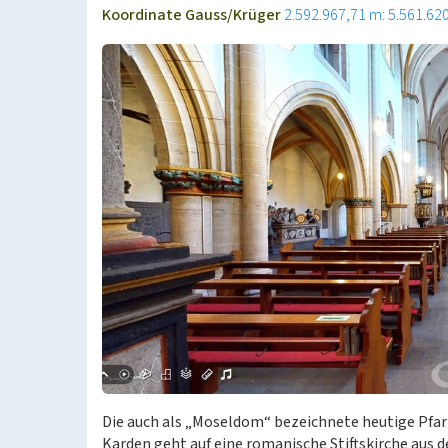
Koordinate Gauss/Krüger
2.592.967,71 m: 5.561.62
Die auch als „Moseldom“ bezeichnete heutige Pfarr
Karden geht auf eine romanische Stiftskirche aus 