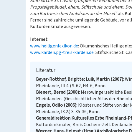
Stiftskirche St. Castor gruppierten Gebäuden der St
Propsteigebäude), ehem. Stiftschule und ehem. Do
zum Kurtrierischen Amtshaus an der Mosel“
als Ku
Ferner sind zahlreiche umliegende Gebäude, vor al
Kulturdenkmale ausgewiesen.
Internet
www.heiligenlexikon.de
: Ökumenisches Heiligenle
www.karden.pg-treis-karden.de
: Stiftskirche St. 
Literatur
Beyer-Rotthof, Brigitte; Luik, Martin (2007)
Wir
Rheinlande, III.4.) S. 62, H4-6, Bonn.
Bienert, Bernd (2008)
Merowingerzeitliche Besi
Rheinlanden. (Geschichtlicher Atlas der Rheinland
Engels, Odilo (2006)
Klöster und Stifte von der
Rheinlande, IX.2.) S. 35-36, Bonn.
Generaldirektion Kulturelles Erbe Rheinland-Pfa
Kulturdenkmäler, Kreis Cochem-Zell. Denkmalver
Wegner, Hans-Helmut (Hrsg.) Archäologische D