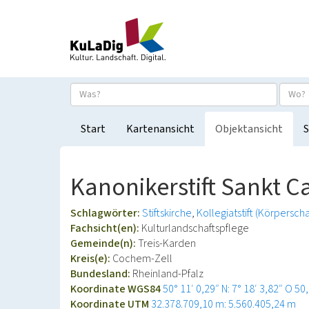
Start
Kartenansicht
Objektansicht
S
Kanonikerstift Sankt C
Schlagwörter:
Stiftskirche
Kollegiatstift (Körperscha
Fachsicht(en):
Kulturlandschaftspflege
Gemeinde(n):
Treis-Karden
Kreis(e):
Cochem-Zell
Bundesland:
Rheinland-Pfalz
Koordinate WGS84
50° 11′ 0,29″ N: 7° 18′ 3,82″ O
50
Koordinate UTM
32.378.709,10 m: 5.560.405,24 m