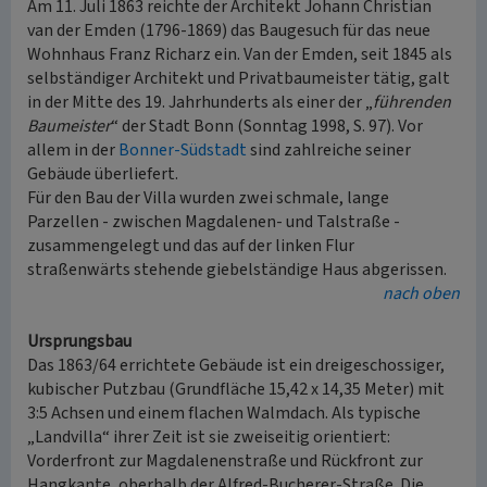
Am 11. Juli 1863 reichte der Architekt Johann Christian
van der Emden (1796-1869) das Baugesuch für das neue
Wohnhaus Franz Richarz ein. Van der Emden, seit 1845 als
selbständiger Architekt und Privatbaumeister tätig, galt
in der Mitte des 19. Jahrhunderts als einer der „
führenden
Baumeister
“ der Stadt Bonn (Sonntag 1998, S. 97). Vor
allem in der
Bonner-Südstadt
sind zahlreiche seiner
Gebäude überliefert.
Für den Bau der Villa wurden zwei schmale, lange
Parzellen - zwischen Magdalenen- und Talstraße -
zusammengelegt und das auf der linken Flur
straßenwärts stehende giebelständige Haus abgerissen.
nach oben
Ursprungsbau
Das 1863/64 errichtete Gebäude ist ein dreigeschossiger,
kubischer Putzbau (Grundfläche 15,42 x 14,35 Meter) mit
3:5 Achsen und einem flachen Walmdach. Als typische
„Landvilla“ ihrer Zeit ist sie zweiseitig orientiert:
Vorderfront zur Magdalenenstraße und Rückfront zur
Hangkante, oberhalb der Alfred-Bucherer-Straße. Die