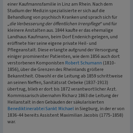
einer Kaufmannsfamilie in Linz am Rhein. Nach dem
Studium der Medizin spezialisierte er sich auf die
Behandlung von psychisch Kranken und sprach sich für
„
die Verbesserung der öffentlichen Irrenpflege
“ und für
kleinere Anstalten aus. 1844 kaufte er das ehemalige
Landhaus Kaufmann, beim Dorf Endenich gelegen, und
eröffnete hier seine eigene private Heil- und
Pflegeanstalt. Diese erlangte aufgrund der Versorgung
einiger prominenter Patienten, wie dem 1856 auch dort
verstorbenen Komponisten
Robert Schumann
(1810-
1856), über die Grenzen des Rheinlands größere
Bekanntheit. Obwohl er die Leitung ab 1859 schrittweise
an seinen Neffen, Sanitätsrat Oebeke (1837-1913)
übertrug, blieb er dort bis 1872 verantwortlicher Arzt.
Kommissarisch übernahm Richarz 1863 die Leitung der
Heilanstalt in den Gebäuden der säkularisierten
Benediktinerabtei Sankt Michael
in Siegburg, in der er von
1836-44 bereits Assistent Maximilian Jacobis (1775-1858)
war.