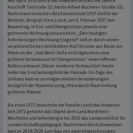
Seit April 1919 führte das Anwesen offiziell die zweite
Anschrift Talstraße 32 (heute Alfred-Bucherer-Straße 32).
Nach einem erneuten Besitzerwechsel 1937 stellte der
Besitzer, Bergrat Hans Losch, am 5. Februar 1937 den
Bauantrag, in Erd- und Obergeschoss jeweils eine
getrennte Wohnung einzurichten. „Den heutigen
Anforderungen Rechnung tragend“ ließ er durch seinen
verantwortlichen Architekten Karl Stricker aus Beuel am
Rhein an der „Süd-West-Seite im Erdgeschoss eine
größere Veranda und im Obergeschoss“ einen offenen
Balkon anbauen. Dieser moderne Vorbau stört heute
leider das Erscheinungsbild der Fassade. Im Zuge des
Umbaus kam es zu einigen kleinen Veränderungen
bezüglich der Raumnutzung, etwa durch Raumteilung
größerer Räume.
Bis etwa 1971 bewohnte die Familie Losch das Anwesen.
Seit 1972 gehörte das Objekt dem Land Nordrhein-
Westfalen und beherbergte bis 2011 das Landesinstitut für
Landwirtschaftspädagogik. Nach einem Besitzerwechsel
kam es 2019/2020 zum Bau von zwei eingeschossigen