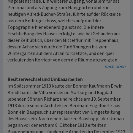
Magdalenstraße. Ein weiterer Zugang, vor allem für das
Personal und als Zugang zum Hanggarten und zur
heutigen Alfred-Bucher-Straße, führte auf der Rückseite
aus dem Kellergeschoss, welches aufgrund der
Topographie hier ebenerdig anstand. Die innere
Erschließung des Hauses erfolgte, wie bei Gebäuden aus
dieser Zeit üblich, über den Mittelflur mit Treppenhaus,
dessen Achse sich durch die Türöffnungen bis zum
Wintergarten auf dem Altan fortsetzte, und den quer
verlaufenden Korridor von dem die Räume abzweigten.
nach oben
Besitzerwechsel und Umbauarbeiten
Im Spätsommer 1913 kaufte der Bonner Kaufmann Erwin
Breidthardt die Villa von den in Marburg und Bagdad
lebenden Söhnen Richarz und reichte am 13. September
1913 durch seinen Architekten Bernhard Engelbertz aus
Bonn ein Baugesuch zur repräsentativen Umgestaltung
des Hauses ein. Nach einem kurzen Baustopp - der Umbau
begann vor der erst am 8. Oktober 1913 erteilten
Baugenehmigung - fanden die Arbeiten im Dezember 1913