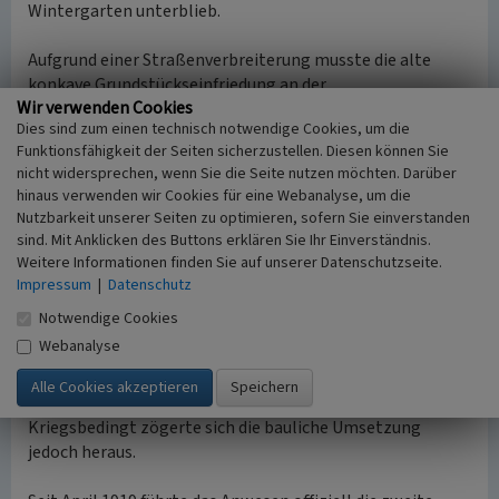
Wintergarten unterblieb.
Aufgrund einer Straßenverbreiterung musste die alte
konkave Grundstückseinfriedung an der
Wir verwenden Cookies
Magdalenenstraße im Frühjahr 1915 durch eine parallel
Dies sind zum einen technisch notwendige Cookies, um die
zur Straßenflucht verlaufende, über 3,5 Meter hohe Mauer
Funktionsfähigkeit der Seiten sicherzustellen. Diesen können Sie
mit zweiflügeligem schmiedeeisernen Gittertor ersetzt
nicht widersprechen, wenn Sie die Seite nutzen möchten. Darüber
werden. Nach längerem Briefwechsel 1914/15 verbot die
hinaus verwenden wir Cookies für eine Webanalyse, um die
Baupolizeibehörde auf Anordnung des
Nutzbarkeit unserer Seiten zu optimieren, sofern Sie einverstanden
Regierungspräsidenten in Köln am 5. November 1915 die
sind. Mit Anklicken des Buttons erklären Sie Ihr Einverständnis.
Einrichtung je einer Wohnung im Dachgeschoss und im
Weitere Informationen finden Sie auf unserer Datenschutzseite.
Keller, genehmigte jedoch die Umgestaltung der
Impressum
|
Datenschutz
Waschküche im rückwärtigen, ebenerdigen Keller in zwei
Notwendige Cookies
baulich getrennte Räumen zu Schlaf- und Wohnzwecken
Webanalyse
für eine alleinstehe Person, den Gärtner. Die behördliche
Auflage verlangte die Verköstigung des Gärtners gleich
dem übrigen Hauspersonal in der Hausküche.
Kriegsbedingt zögerte sich die bauliche Umsetzung
jedoch heraus.