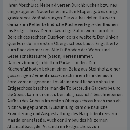
ihren Abschluss. Neben diversen Durchbrüchen bzw. neu
eingezogenen Mauerteilen in allen Etagen gab es einige
gravierende Veränderungen. Die wie bei vielen Häusern
damals im Keller befindliche Küche verlegte der Bauherr
ins Erdgeschoss. Der rückwärtige Salon wurde um den
Bereich des rechten Querkorridors erweitert. Den linken
Querkorridor im ersten Obergeschoss baute Engelbertz
zum Badezimmer um. Alle Fußböden der Wohn- und
Gesellschaftsräume (Salon, Herrenzimmer,
Damenzimmer) erhielten Parkettböden. Der
Küchenfußboden bekam einen Belag aus Steinholz, einer
gussartigen Zementmasse, nach ihrem Erfinder auch
Sorelzement genannt. Im kleinen seitlichen Anbau im
Erdgeschoss brachte man die Toilette, die Garderobe und
die Speisekammer unter. Den als „hässlich“ beschriebenen
Aufbau des Anbaus im ersten Obergeschoss brach man ab.
Nicht wie geplant zur Ausführung kam die bauliche
Erweiterung und Ausgestaltung des Haupteientrees zur
Magdalenenstraße. Auch der Umbau des hölzernen
Altanaufbaus, der Veranda im Erdgeschoss zum