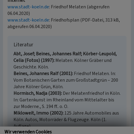
Internet
www.stadt-koeln.de
: Friedhof Melaten (abgerufen
06.04.2020)
www.stadt-koeln.de
: Friedhofsplan (PDF-Datei, 313 kB,
abgerufen 06.04.2020)
Literatur
Abt, Josef; Beines, Johannes Ralf; Körber-Leupold,
Celia (Fotos) (1997)
Melaten. Kölner Gräber und
Geschichte. Köln.
Beines, Johannes Ralf (2001)
Friedhof Melaten. In:
Vom Botanischen Garten zum Großstadtgrün – 200
Jahre Kölner Grün, Köln.
Hormisch, Nadja (2003)
Der Melatenfriedhof in Köln.
In: Gartenkunst im Rheinland vom Mittelalter bis
zur Moderne., S. 194 ff.. o. O.
Mikloweit, Immo (2002)
125 Jahre Automobiles aus
Köln. Autos, Motorräder & Flugzeuge. Köln (1.
Auflage).
Wir verwenden Cookies
Sittauer, Hans L. (1990)
Nicolaus August Otto –