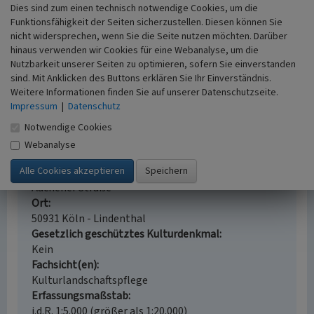
Dies sind zum einen technisch notwendige Cookies, um die
Rudolf Diesel. (Biographien hervorragender
Funktionsfähigkeit der Seiten sicherzustellen. Diesen können Sie
Naturwissenschaftler, Techniker und Mediziner 32 (4.
nicht widersprechen, wenn Sie die Seite nutzen möchten. Darüber
Auflage).) o. O.
hinaus verwenden wir Cookies für eine Webanalyse, um die
Nutzbarkeit unserer Seiten zu optimieren, sofern Sie einverstanden
sind. Mit Anklicken des Buttons erklären Sie Ihr Einverständnis.
Weitere Informationen finden Sie auf unserer Datenschutzseite.
Grabstätte von Nicolaus August Otto auf dem
Impressum
|
Datenschutz
Melatenfriedhof
Notwendige Cookies
Schlagwörter
Webanalyse
Familiengrab
Grab
Straße / Hausnummer
Aachener Straße
Ort
50931 Köln - Lindenthal
Gesetzlich geschütztes Kulturdenkmal
Kein
Fachsicht(en)
Kulturlandschaftspflege
Erfassungsmaßstab
i.d.R. 1:5.000 (größer als 1:20.000)