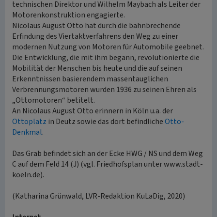
technischen Direktor und Wilhelm Maybach als Leiter der
Motorenkonstruktion engagierte.
Nicolaus August Otto hat durch die bahnbrechende
Erfindung des Viertaktverfahrens den Weg zu einer
modernen Nutzung von Motoren für Automobile geebnet.
Die Entwicklung, die mit ihm begann, revolutionierte die
Mobilität der Menschen bis heute und die auf seinen
Erkenntnissen basierendem massentauglichen
Verbrennungsmotoren wurden 1936 zu seinen Ehren als
„Ottomotoren“ betitelt.
An Nicolaus August Otto erinnern in Köln u.a. der
Ottoplatz
in Deutz sowie das dort befindliche
Otto-
Denkmal
.
Das Grab befindet sich an der Ecke HWG / NS und dem Weg
C auf dem Feld 14 (J) (vgl. Friedhofsplan unter www.stadt-
koeln.de).
(Katharina Grünwald, LVR-Redaktion KuLaDig, 2020)