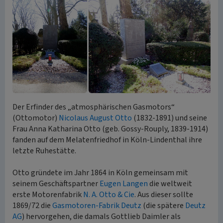
Der Erfinder des „atmosphärischen Gasmotors“
(Ottomotor)
Nicolaus August Otto
(1832-1891) und seine
Frau Anna Katharina Otto (geb. Gossy-Rouply, 1839-1914)
fanden auf dem Melatenfriedhof in Köln-Lindenthal ihre
letzte Ruhestätte.
Otto gründete im Jahr 1864 in Köln gemeinsam mit
seinem Geschäftspartner
Eugen Langen
die weltweit
erste Motorenfabrik
N. A. Otto & Cie
. Aus dieser sollte
1869/72 die
Gasmotoren-Fabrik Deutz
(die spätere
Deutz
AG
) hervorgehen, die damals Gottlieb Daimler als