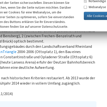
Notwendige 
it der Seiten sicherzustellen. Diesen können Sie
 Rhein-Wupper-Kreises (heute Stadtteil von Leverkusen),
Webanalyse
chen, wenn Sie die Seite nutzen möchten. Darüber
 an „die Tradition der Bergisch-Märkischen Eisenbahn“
n wir Cookies für eine Webanalyse, um die
erer Seiten zu optimieren, sofern Sie einverstanden
ken des Buttons erklären Sie Ihr Einverständnis.
81-1983) von der
Deutzer Brücke
in Richtung Kalk und
tionen finden Sie auf unserer Datenschutzseite.
gebauten Haltenstellen der Linien 1 (zwischen Bocklemünd
und Bensberg), 2 (zwischen Frechen-Benzelrath und
d Brück) optisch bestimmt.
tungsgebäudes durch den Landschaftsverband Rheinland
lnTriangle
2004-2006 (Ottoplatz 1), den Bau eines
n Constantinstraße und Opladener Straße (Ottoplatz 6)
(heute Lanxess Arena) erfuhr der Deutzer Bahnhofsbereich
Jahren eine deutliche Aufwertung.
ach historischen Kriterien restauriert. Ab 2013 wurde der
rühjahr 2014 wieder in vollem Umfang zugänglich.
11/2014)