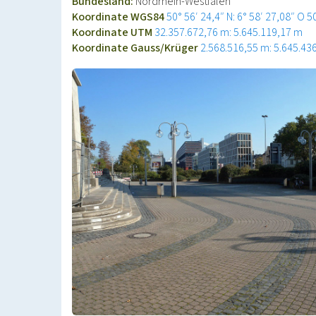
Bundesland:
Nordrhein-Westfalen
Koordinate WGS84
50° 56′ 24,4″ N: 6° 58′ 27,08″ O
5
Koordinate UTM
32.357.672,76 m: 5.645.119,17 m
Koordinate Gauss/Krüger
2.568.516,55 m: 5.645.43