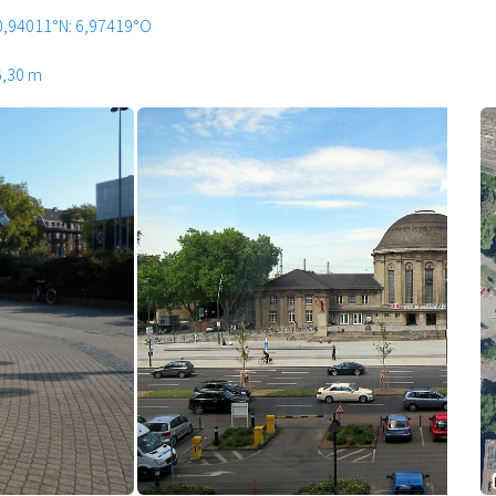
0,94011°N: 6,97419°O
6,30 m