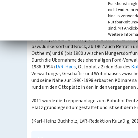
Funktionsfähigke
nach der früheren Kreisstadt des 1975 aufgelösten
nicht widerspre
soll durch ihren parallelen Verlauf zur Bahntrasse
hinaus verwende
erinnern.
Nutzbarkeit uns
sind. Mit Anklic
Bis zum Bau der unterirdischen Stadtbahnlinie (19
Weitere Informa
Bensberg wurde der Ottoplatz auch durch die vor
bzw. Junkersorf und Brück, ab 1967 auch Refrath 
Ostheim) und 8 (bis 1980 zwischen Müngersdorf un
Durch die Übernahme des ehemaligen Ford-Verwal
1986-1994 (
LVR-Haus
, Ottoplatz 2) den Bau des
Kö
Verwaltungs-, Geschäfts- und Wohnhauses zwische
und seine Nähe zur 1996-1998 erbauten Kölnarena 
rund um den Ottoplatz in den in den vergangenen 
2011 wurde die Treppenanlage zum Bahnhof Deutz n
Platz grundlegend umgestaltet und ist seit dem F
(Karl-Heinz Buchholz, LVR-Redaktion KuLaDig, 20