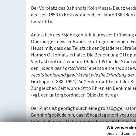
Der Vorplatz des Bahnhofs Köln Messe/Deutz ver
der, seit 1853 in Köln wohnend, im Jahre 1863 d
herstellte.
Anlässlich des 75jährigen Jubiläums der Erfindung
Oberbürgermeister Robert Görlinger bei einem Fe
Heuss mit, dass das Teilstück der Opladener Stra
Namen Ottoplatz erhalte. Die Benennung Ottoplat
Viertaktmotors“ war am 19. Juli 1951 in der Sta
den
„Mann des Fortschritts“
ebenso ehren wollte wi
revolutionierend gewirkt hat wie die Erfindung d
Görlinger (1888-1954). Außerdem sollte mit der B
Zur gleichen Zeit wurde Otto Ehren ein Denkmal er
(vgl. den untergeordneten Objekteintrag).
Der Platz ist geprägt durch eine großzügige, halbr
Bahnhofgebäude hin, das höhegelegene Niveau des 
breiter abgesetzte Treppenstufen erreicht. Zwisc
Wir verwende
Fahrbahn, die sich in einem großen Bogen vom Aue
Dies sind zum e
Zufahrt zum Bahnhof per PKW; sie dient zugleich al