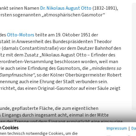
dankt seinen Namen
Dr. Nikolaus August Otto
(1832-1891),
en ersten sogenannten „atmosphärischen Gasmotor“
 des
Otto-Motors
teilte am 19. Oktober 1951 der
stakt in Anwesenheit des Bundespräsidenten Theodor
ße (damals Constantinstraße) vor dem Deutzer Bahnhof den
z mit dem Zusatz „Nikolaus August Otto – Erfinder des
dtverordneten-Versammlung beschlossen worden, weil man
e auch seine Erfindung des Gasmotors, die
„mindestens so
er Dampfmaschine“
, so der Kölner Oberbürgermeister Robert
enennung auch eine Ehrung der Stadt verbunden sein.
richtet, das einen Original-Gasmotor auf einer Säule zeigt
unde, gepflasterte Fläche, die zum eigentlichen
Eingangs durch insgesamt acht, einmal in der Mitte
hen der Treppe und dem Eingang ermöglicht eine einspurige
n Cookies
nweg wieder zur Opladener Straße befahren lässt, die
Impressum
|
Da
inen technisch notwendige Cookies, um die
s Haltestelle für Taxis. Die Opladener Straße, benannt