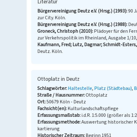
Literatur
Bürgervereinigung Deutz e.V. (Hrsg.) (1993)
90 J
zur City. Köln.
Bürgervereinigung Deutz e.V. (Hrsg.) (1988)
Deut
Groneck, Christoph (2010)
Plädoyer für den Fe
zur Verkehrspolitik im Rheinland, Ausgabe 1/10, S
Kaufmann, Fred; Lutz, Dagmar; Schmidt-Esters,
Deutz. Köln.
Ottoplatz in Deutz
Schlagwörter
Haltestelle
Platz (Städtebau)
B
Straße / Hausnummer
Ottoplatz
Ort
50679 Köln - Deutz
Fachsicht(en)
Kulturlandschaftspflege
Erfassungsmaßstab
i.d.R. 1:5.000 (größer als 1:
Erfassungsmethode
Auswertung historischer 
kartierung
Historischer Zeitraum
Beginn 1951