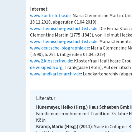
Internet
www.koeln-lotse.de
: Maria Clementine Martin: Un
18.11.2018, abgerufen 01.04.2019)
www.rheinische-geschichte.lvr.de
: Die Firma Klost
Clementine Martin (1775-1843), von Helmut Hecke
www.rheinische-geschichte.lvr.de
: Maria Clementi
www.deutsche-biographie.de
: Maria Clementine Ma
(1990), S. 291 f. (abgerufen 01.04.2019)
www2.klosterfrau.de
: Klosterfrau Healthcare Grou
de.wikipedia.org
: Trankgasse (Köln), Auf der Litsch
www.landkartenarchiv.de
: Landkartenarchiv (abger
Literatur
Hünemeyer, Heiko (Hrsg.) Haus Schaeben GmbH &
Familienunternehmen mit Tradition. 75 Jahre H
Köln.
Kramp, Mario (Hrsg.) (2011)
Made in Cologne: K