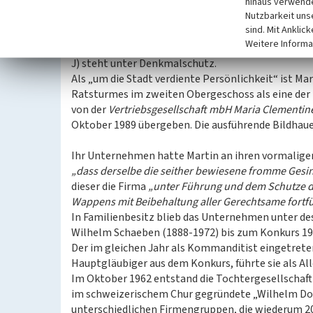
dürfen. Tatsächlich schmückt dieses Wappen noch h
hinaus verwende
Nutzbarkeit uns
sind. Mit Anklic
Unternehmensgeschichte nach Maria Clementine 
Weitere Informa
Maria Clementine Martin starb am 9. August 1843, 
J) steht unter Denkmalschutz.
Als „um die Stadt verdiente Persönlichkeit“ ist Ma
Ratsturmes im zweiten Obergeschoss als eine der 
von der
Vertriebsgesellschaft mbH Maria Clementine
Oktober 1989 übergeben. Die ausführende Bildhauer
Ihr Unternehmen hatte Martin an ihren vormaligen
„dass derselbe die seither bewiesene fromme Gesi
dieser die Firma
„unter Führung und dem Schutze de
Wappens mit Beibehaltung aller Gerechtsame fortfü
In Familienbesitz blieb das Unternehmen unter d
Wilhelm Schaeben (1888-1972) bis zum Konkurs 19
Der im gleichen Jahr als Kommanditist eingetret
Hauptgläubiger aus dem Konkurs, führte sie als All
Im Oktober 1962 entstand die Tochtergesellschaf
im schweizerischem Chur gegründete „Wilhelm Doe
unterschiedlichen Firmengruppen, die wiederum 2