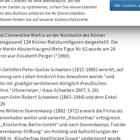
eute das Etikett jeder Flasche Klosterfrau Melissengeist.
n wir Cookies für eine Webanalyse, um die
erer Seiten zu optimieren, sofern Sie einverstanden
ken des Buttons erklären Sie Ihr Einverständnis.
Martin
tionen finden Sie auf unserer Datenschutzseite.
ihr Grab auf dem
Kölner Melatenfriedhof
(in der Flur Littera
ria Clementine Martin an der Nordseite des Kölner
insgesamt 124 Kölner Ratsturmfiguren dargestellt. Die
 Martin Klosterfrau
gestiftete Figur Nr. 62 wurde am 24.
in war Elisabeth Perger (*1960).
 Gehilfen Peter Gustav Schaeben (1815-1885) vererbt, auf
nnung sein Leben hindurch treu bewahren werde.“
und
s mir gnädigst verliehenen Königlich Preußischen
hre.“
(Hünemeyer / Haus Schaeben 2007, S. 16).
essen Sohn Robert Schaeben (1863-1944) und dem Enkel
29.
ene Wilhelm Doerenkamp (1882-1972) erwarb die Firma als
eininhaber weiter und sanierte „Klosterfrau“ erfolgreich.
t „Klosterfrau Berlin GmbH“ und nach Doerenkamps Tod die
renkamp-Stiftung“ als Holding und Aufsichtsorgan der
006 in „Klosterfrau Healthcare Group“ umbenannt wurde.