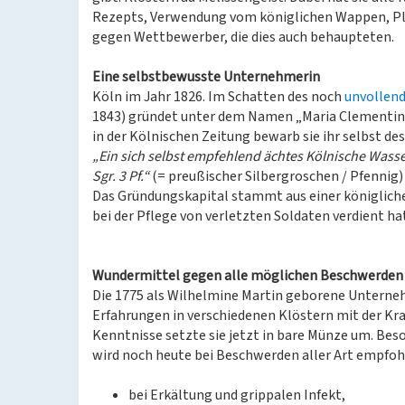
Rezepts, Verwendung vom königlichen Wappen, Pl
gegen Wettbewerber, die dies auch behaupteten.
Eine selbstbewusste Unternehmerin
Köln im Jahr 1826. Im Schatten des noch
unvollen
1843) gründet unter dem Namen „Maria Clementine
in der Kölnischen Zeitung bewarb sie ihr selbst des
„Ein sich selbst empfehlend ächtes Kölnische Wasser,
Sgr. 3 Pf.“
(= preußischer Silbergroschen / Pfennig)
Das Gründungskapital stammt aus einer königliche
bei der Pflege von verletzten Soldaten verdient ha
Wundermittel gegen alle möglichen Beschwerden
Die 1775 als Wilhelmine Martin geborene Unterneh
Erfahrungen in verschiedenen Klöstern mit der K
Kenntnisse setzte sie jetzt in bare Münze um. Beso
wird noch heute bei Beschwerden aller Art empfoh
bei Erkältung und grippalen Infekt,