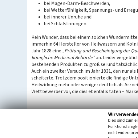
bei Magen-Darm-Beschwerden,
bei Wetterfühligkeit, Spannungs- und Erreg
bei innerer Unruhe und
bei Schlafstörungen.
Kein Wunder, dass bei einem solchen Wundermitte
immerhin 64 Hersteller von Heilwassern und Kölni
Jahr 1828 eine
„Prüfung und Bescheinigung der Qual
königliche Medizinal Behörde“
an. Leider vergeblich
bestehenden Produkten zu groß sei und tatsächlich
Auch ein zweiter Versuch im Jahr 1831, den nur als
scheiterte. Trotzdem positionierte die findige Un
Heilwirkung mehr oder weniger deutlich als Arzne
Wettbewerber vor, die dies ebenfalls taten – Mark
Das königliche Wappen als Wettbewerbsvorteil
Wir verwende
Ihr größter Marketing-Erfolg war aber die Anfrage b
Dies sind zum e
gestatte Ihr, das preußische Wappen auf dem Etik
Funktionsfähigke
vergleichbaren Produkten, wie zum Beispiel
Farina
nicht widerspre