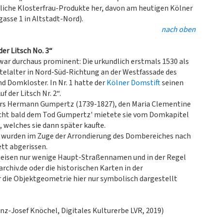
edliche Klosterfrau-Produkte her, davon am heutigen Kölner
sse 1 in Altstadt-Nord).
nach oben
er Litsch No. 3“
war durchaus prominent: Die urkundlich erstmals 1530 als
telalter in Nord-Süd-Richtung an der Westfassade des
d Domkloster. In Nr. 1 hatte der
Kölner Domstift
seinen
 der Litsch Nr. 2“.
kars Hermann Gumpertz (1739-1827), den Maria Clementine
Recht bald dem Tod Gumpertz' mietete sie vom Domkapitel
 welches sie dann später kaufte.
n wurden im Zuge der Arrondierung des Dombereiches nach
t abgerissen.
 weisen nur wenige Haupt-Straßennamen und in der Regel
rchiv.de oder die historischen Karten in der
r die Objektgeometrie hier nur symbolisch dargestellt
nz-Josef Knöchel, Digitales Kulturerbe LVR, 2019)