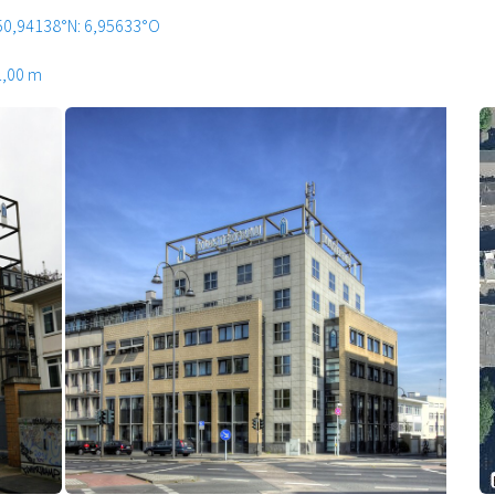
50,94138°N: 6,95633°O
1,00 m