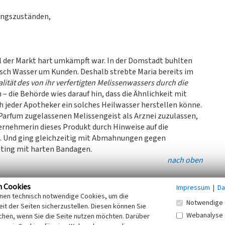
ungszuständen,
l der Markt hart umkämpft war. In der Domstadt buhlten
sch Wasser um Kunden. Deshalb strebte Maria bereits im
ität des von ihr verfertigten Melissenwassers durch die
 – die Behörde wies darauf hin, dass die Ähnlichkeit mit
 jeder Apotheker ein solches Heilwasser herstellen könne.
 Parfum zugelassenen Melissengeist als Arznei zuzulassen,
ternehmerin dieses Produkt durch Hinweise auf die
i. Und ging gleichzeitig mit Abmahnungen gegen
eting mit harten Bandagen.
nach oben
n Cookies
Impressum
|
Da
ei König Friedrich Wilhelm III. im Jahr 1827: Dieser
inen technisch notwendige Cookies, um die
Notwendige 
ett ihrer Produkte zu führen. Andere Unternehmer mit
it der Seiten sicherzustellen. Diesen können Sie
, klagten vergeblich darauf, auch dieses Wappen nutzen zu
Webanalyse
chen, wenn Sie die Seite nutzen möchten. Darüber