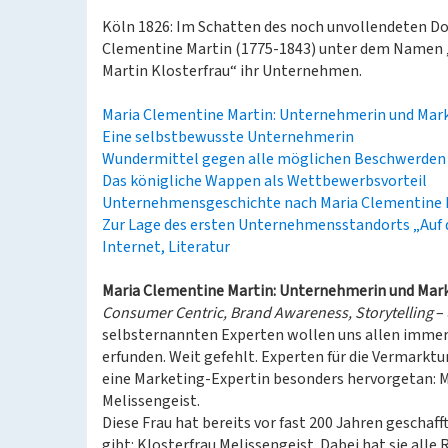
Köln 1826: Im Schatten des noch unvollendeten D
Clementine Martin (1775-1843) unter dem Namen 
Martin Klosterfrau“ ihr Unternehmen.
Maria Clementine Martin: Unternehmerin und Mark
Eine selbstbewusste Unternehmerin
Wundermittel gegen alle möglichen Beschwerden
Das königliche Wappen als Wettbewerbsvorteil
Unternehmensgeschichte nach Maria Clementine 
Zur Lage des ersten Unternehmensstandorts „Auf d
Internet, Literatur
Maria Clementine Martin: Unternehmerin und Mark
Consumer Centric, Brand Awareness, Storytelling
– 
selbsternannten Experten wollen uns allen immer 
erfunden. Weit gefehlt. Experten für die Vermarktu
eine Marketing-Expertin besonders hervorgetan: Ma
Melissengeist.
Diese Frau hat bereits vor fast 200 Jahren geschaff
gibt: Klosterfrau Melissengeist. Dabei hat sie all