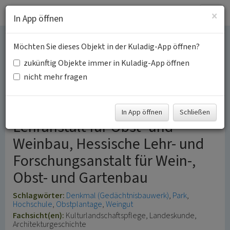
Togg
×
In App öffnen
navig
Möchten Sie dieses Objekt in der Kuladig-App öffnen?
Hochschule Geisenheim
zukünftig Objekte immer in Kuladig-App öffnen
University
nicht mehr fragen
Königlich Preußische
In App öffnen
Schließen
Lehranstalt für Obst- und
Weinbau, Hessische Lehr- und
Forschungsanstalt für Wein-,
Obst- und Gartenbau
Schlagwörter:
Denkmal (Gedächtnisbauwerk)
Park
Hochschule
Obstplantage
Weingut
Fachsicht(en):
Kulturlandschaftspflege, Landeskunde,
Architekturgeschichte