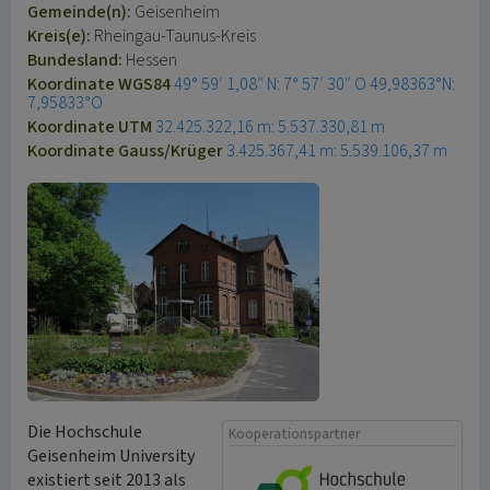
Gemeinde(n):
Geisenheim
Kreis(e):
Rheingau-Taunus-Kreis
Bundesland:
Hessen
Koordinate WGS84
49° 59′ 1,08″ N: 7° 57′ 30″ O
49,98363°N:
7,95833°O
Koordinate UTM
32.425.322,16 m: 5.537.330,81 m
Koordinate Gauss/Krüger
3.425.367,41 m: 5.539.106,37 m
Die Hochschule
Kooperationspartner
Geisenheim University
existiert seit 2013 als