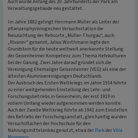
Auch wurde Anfang des 20. Jahrhunderts der Park am
Verwaltungsgebäude neu gestaltet.
Im Jahre 1882 gelingt Herrmann Müller als Leiter der
pflanzenphysiologischen Versuchsstation die
Neuzüchtung der Rebsorte „Müller-Thurgau“, auch
„Rivaner“ genannt, Julius Worthmann legte den
Grundstein für die heute weltweit anerkannte Stellung
der Geisenheimer Kompetenz zum Thema Hefekulturen
bei der Gärung. Zwei Jahre darauf gründet sich die
Vereinigung Ehemaliger Geisenheimer (VEG) als eine der
ältesten Alumnivereinigungen Deutschlands.
Der Ausbruch des Ersten Weltkriegs im Jahre 1914 führte
zu einer weitgehenden Einstellung des Lehr- und
Forschungsbetriebs in Geisenheim, der erst 1919 in
vollem Umfang wieder aufgenommen werden konnte.
Auch der Zweite Weltkrieg führte ab 1941 zum Einstellen
des Betriebs der Forschungsanstalt, gleichzeitig wurden
Versuchsflächen der Hochschule für den
Nahrungsmittelanbau genutzt, etwa der
Park
der
Villa
Monrepos
.