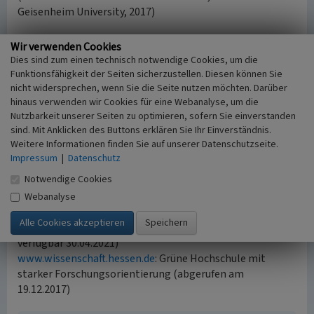
Geisenheim University, 2017)
Internet
Wir verwenden Cookies
de.wikipedia.org
: Hochschule Geisenheim University
Dies sind zum einen technisch notwendige Cookies, um die
(abgerufen am 19.12.2017)
Funktionsfähigkeit der Seiten sicherzustellen. Diesen können Sie
nicht widersprechen, wenn Sie die Seite nutzen möchten. Darüber
de.wikipedia.org
: Heinrich Eduard von Lade (abgerufen am
hinaus verwenden wir Cookies für eine Webanalyse, um die
19.12.2017)
Nutzbarkeit unserer Seiten zu optimieren, sofern Sie einverstanden
de.wikipedia.org
: Herrmann Müller-Thurgau (abgerufen
sind. Mit Anklicken des Buttons erklären Sie Ihr Einverständnis.
am 19.12.2017)
Weitere Informationen finden Sie auf unserer Datenschutzseite.
www.ferdinand-heide.de
: Campus Hochschule Geisenheim
Impressum
|
Datenschutz
University, Geisenheim (abgerufen am 19.12.2017, Inhalt
Notwendige Cookies
nicht mehr verfügbar 30.04.2021)
www.hs-geisenheim.de
: 140 Jahre Lehr- und
Webanalyse
Forschungsstandort Geisenheim – ein historischer
Rückblick (abgerufen am 19.12.2017, Inhalt nicht mehr
verfügbar 30.04.2021)
www.wissenschaft.hessen.de
: Grüne Hochschule mit
starker Forschungsorientierung (abgerufen am
19.12.2017)