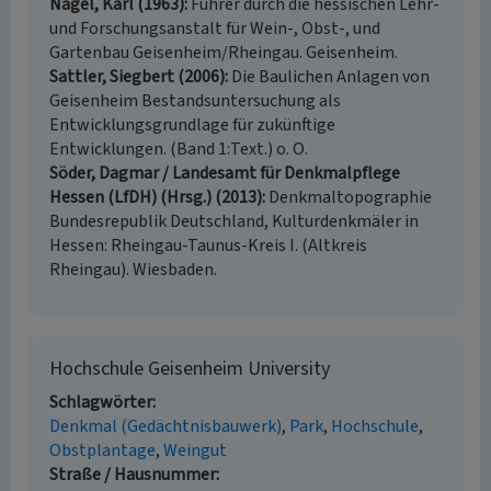
Nagel, Karl (1963)
Führer durch die hessischen Lehr-
und Forschungsanstalt für Wein-, Obst-, und
Gartenbau Geisenheim/Rheingau. Geisenheim.
Sattler, Siegbert (2006)
Die Baulichen Anlagen von
Geisenheim Bestandsuntersuchung als
Entwicklungsgrundlage für zukünftige
Entwicklungen. (Band 1:Text.) o. O.
Söder, Dagmar / Landesamt für Denkmalpflege
Hessen (LfDH) (Hrsg.) (2013)
Denkmaltopographie
Bundesrepublik Deutschland, Kulturdenkmäler in
Hessen: Rheingau-Taunus-Kreis I. (Altkreis
Rheingau). Wiesbaden.
Hochschule Geisenheim University
Schlagwörter
Denkmal (Gedächtnisbauwerk)
Park
Hochschule
Obstplantage
Weingut
Straße / Hausnummer