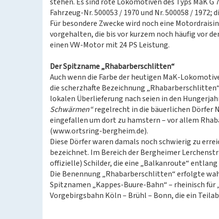
stehen. Es sind rote Lokomotiven des Typs MaK G 
Fahrzeug-Nr. 500053 / 1970 und Nr. 500058 / 1972; 
Für besondere Zwecke wird noch eine Motordraisine
vorgehalten, die bis vor kurzem noch häufig vor de
einen VW-Motor mit 24 PS Leistung.
Der Spitzname „Rhabarberschlitten“
Auch wenn die Farbe der heutigen MaK-Lokomotiven
die scherzhafte Bezeichnung „Rhabarberschlitten“
lokalen Überlieferung nach seien in den Hungerja
Schwärmen“
regelrecht in die bäuerlichen Dörfer
eingefallen um dort zu hamstern – vor allem Rhaba
(www.ortsring-bergheim.de).
Diese Dörfer waren damals noch schwierig zu erre
bezeichnet. Im Bereich der Bergheimer Lerchenstra
offizielle) Schilder, die eine „Balkanroute“ entlan
Die Benennung „Rhabarberschlitten“ erfolgte wah
Spitznamen „Kappes-Buure-Bahn“ – rheinisch für „
Vorgebirgsbahn Köln – Brühl – Bonn, die ein Teila