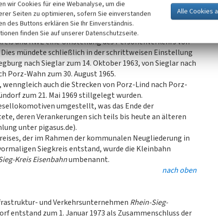
n wir Cookies für eine Webanalyse, um die
948 wieder möglich.
erer Seiten zu optimieren, sofern Sie einverstanden
ken des Buttons erklären Sie Ihr Einverständnis.
tionen finden Sie auf unserer Datenschutzseite.
gkreis und RWE eine Umstellung des Personenverkehrs von
. Dies mündete schließlich in der schrittweisen Einstellung
burg nach Sieglar zum 14. Oktober 1963, von Sieglar nach
ach Porz-Wahn zum 30. August 1965.
 wenngleich auch die Strecken von Porz-Lind nach Porz-
ündorf zum 21. Mai 1969 stillgelegt wurden.
iesellokomotiven umgestellt, was das Ende der
te, deren Verankerungen sich teils bis heute an älteren
ung unter pigasus.de).
Kreises, der im Rahmen der kommunalen Neugliederung in
ormaligen Siegkreis entstand, wurde die Kleinbahn
Sieg-Kreis Eisenbahn
umbenannt.
nach oben
frastruktur- und Verkehrsunternehmen
Rhein-Sieg-
dorf entstand zum 1. Januar 1973 als Zusammenschluss der