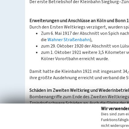
Der erste Betriebshof der Kleinbahn Siegburg–Zünd
Erweiterungen und Anschlüsse an Köln und Bonn 
Durch den Ersten Weltkriegs verzögert, wurden sp
Zum 6. Mai 1917 der Abschnitt von Spich nac
die
Wahner Straßenbahn
),
zum 29. Oktober 1920 der Abschnitt von Lüls
zum 1. Oktober 1921 weitere 3,5 Kilometer 
Kölner Vorortbahn erreicht wurde.
Damit hatte die Kleinbahn 1921 mit insgesamt 34,4
ihre größte Ausdehnung erreicht und verband die 
Schäden im Zweiten Weltkrieg und Wiederinbetri
Bombenangriffe zum Ende des Zweiten Weltkriegs 
Troisdorf schwere Schäden an. Auch die Gleise der 
Wir verwende
Weitere Schäden an der Strecke gehen auf die sich
Dies sind zum e
1945 im Rahmen der NS-Kriegstaktik „verbrannte E
Funktionsfähigke
sprengte.
nicht widerspre
Erst im Herbst 1945 konnten einzelne Abschnitte