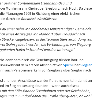
er Berliner
Continentalen Eisenbahn-Bau und
 von Monheim am Rhein über Siegburg nach Much. Da diese
die Planungen 1909 in Richtung einer elektrischen
die durch die
Rheinisch Westfälische
e.
 Bau einer Bahn von der damals selbstständigen Gemeinde
lich eines Abzweiges von Mondorf über Troisdorf nach
 Strecken zugelassen, es durfte keine Gleisverbindung von
orortbahn gebaut werden, die Verbindungen von Siegburg
geplanten Hafen in Mondorf wurden untersagt.“
präsident dem Kreis die Genehmigung für den Bau und
terverkehr auf dem ersten Abschnitt von
Spich
über
Sieglar
ann auch Personenverkehr von Siegburg über Sieglar nach
bestehenden Anschlüsse war der Personenverkehr damit an
nd im Siegkreises angebunden – wenn auch etwas
ls mit den Köln-Bonner Eisenbahnen oder der Reichsbahn,
igen und in Zündorf dabei die Straße überqueren, obwohl