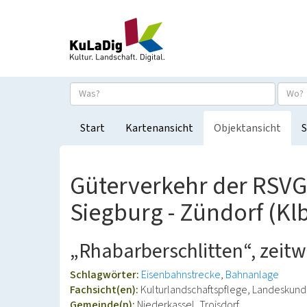
Start
Kartenansicht
Objektansicht
S
Güterverkehr der RSVG 
Siegburg - Zündorf (Kl
„Rhabarberschlitten“, zeitw
Schlagwörter:
Eisenbahnstrecke
Bahnanlage
Fachsicht(en):
Kulturlandschaftspflege, Landeskun
Gemeinde(n):
Niederkassel, Troisdorf