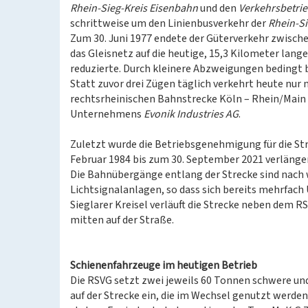
Rhein-Sieg-Kreis Eisenbahn
und den
Verkehrsbetri
schrittweise um den Linienbusverkehr der
Rhein-S
Zum 30. Juni 1977 endete der Güterverkehr zwisch
das Gleisnetz auf die heutige, 15,3 Kilometer lan
reduzierte. Durch kleinere Abzweigungen bedingt b
Statt zuvor drei Zügen täglich verkehrt heute nu
rechtsrheinischen Bahnstrecke Köln – Rhein/Main
Unternehmens
Evonik Industries AG
.
Zuletzt wurde die Betriebsgenehmigung für die St
Februar 1984 bis zum 30. September 2021 verlänger
Die Bahnübergänge entlang der Strecke sind nach 
Lichtsignalanlagen, so dass sich bereits mehrfach 
Sieglarer Kreisel verläuft die Strecke neben dem 
mitten auf der Straße.
Schienenfahrzeuge im heutigen Betrieb
Die RSVG setzt zwei jeweils 60 Tonnen schwere un
auf der Strecke ein, die im Wechsel genutzt werden