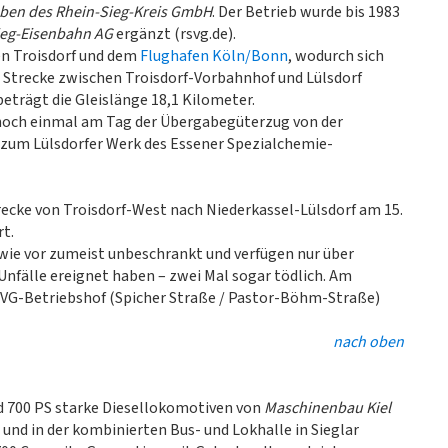
eben des Rhein-Sieg-Kreis GmbH
. Der Betrieb wurde bis 1983
ieg-Eisenbahn AG
ergänzt (rsvg.de).
en Troisdorf und dem
Flughafen Köln/Bonn
, wodurch sich
ge Strecke zwischen Troisdorf-Vorbahnhof und Lülsdorf
eträgt die Gleislänge 18,1 Kilometer.
r noch einmal am Tag der Übergabegüterzug von der
 zum Lülsdorfer Werk des Essener Spezialchemie-
recke von Troisdorf-West nach Niederkassel-Lülsdorf am 15.
t.
wie vor zumeist unbeschrankt und verfügen nur über
Unfälle ereignet haben – zwei Mal sogar tödlich. Am
RSVG-Betriebshof (Spicher Straße / Pastor-Böhm-Straße)
nach oben
d 700 PS starke Diesellokomotiven von
Maschinenbau Kiel
 und in der kombinierten Bus- und Lokhalle in Sieglar