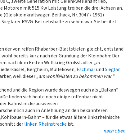
700 C, zweite Generation mit Gelenkwellenantrieb,
die Motoren mit 515 Kw Leistung treiben die drei Achsen an.
 (Gleiskleinkraftwagen Beilhack, Nr. 3047 / 1961)
r Sieglarer RSVG-Betriebshalle zu sehen war. Sie besitzt
 der von reifen Rhabarber-Blattstielen gleicht, entstand
 wohl bereits kurz nach der Gründung der Kleinbahn: Der
hren nach dem Ersten Weltkrieg Großstädter
„in
 Niederkassel, Bergheim, Müllekoven,
Eschmar
und
Sieglar
rber, weil dieser
„am wohlfeilsten zu bekommen war“
ichend und die Region wurde deswegen auch als „Balkan“
ße finden sich heute noch einige (offenbar nicht-
g der Bahnstrecke ausweisen.
rscheinlich auch in Anlehnung an den bekannteren
Kohlbauern-Bahn“ – für die etwas ältere linksrheinische
bschnitt der
linken Rheinstrecke
ist.
nach oben