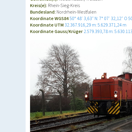
Kreis(e):
Rhein-Sieg-Kreis
Bundesland:
Nordrhein-Westfalen
Koordinate WGS84
50° 48′ 3,63″ N: 7° 07′ 32,12″ O
5
Koordinate UTM
32.367.916,29 m: 5.629.371,24 m
Koordinate Gauss/Krüger
2.579.393,78 m: 5.630.11