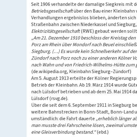
Seit 1906 verhandelte der damalige Siegkreis mit d
Betriebsgesellschaft
über den Bau einer Kleinbahn
Verhandlungen ergebnislos blieben, änderten sich 
Straßenbahn zwischen Niederkassel und Siegburg, 
Elektrizitätsgesellschaft
(RWE) gebaut werden sollt
„Am 21. Dezember 1910 beschloss der Kreistag den
Porz am Rhein über Mondorf nach Beuel einschließ
Siegburg. (…) Es wurde kein Schnellverkehr auf den
Zündorf nach Porz noch zu einer anderen Kölner V
nach Wahn und von Friedrich-Wilhelms-Hütte zum 
(de.wikipedia.org, Kleinbahn Siegburg–Zündorf)
Am 5. August 1913 erteilte der Kölner Regierungs
Betrieb der Kleinbahn. Ab 19. März 1914 wurde Gü
nach Lülsdorf betrieben und ab dem 25. Mai 1914 d
Lülsdorf (rsvg.de).
Über die seit dem 6. September 1911 in Siegburg 
weitere Bahnstrecken in Bonn-Stadt, Bonn-Land u
umständlich: die Fahrt dauerte
„erheblich länger a
man musste drei Fahrscheine lösen, zweimal umste
eine Gleisverbindung bestand.“
(ebd.)