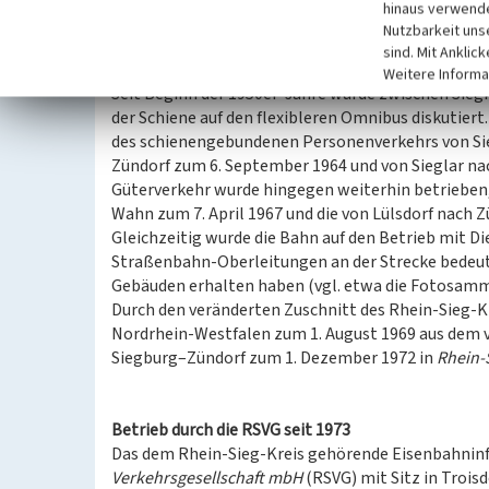
hinaus verwende
durchgehender Verkehr war erst ab dem 25. März 1
Nutzbarkeit uns
sind. Mit Anklic
Einstellung des Personenverkehrs 1963-1965
Weitere Informa
Seit Beginn der 1950er-Jahre wurde zwischen Sie
der Schiene auf den flexibleren Omnibus diskutiert
des schienengebundenen Personenverkehrs von Sieg
Zündorf zum 6. September 1964 und von Sieglar n
Güterverkehr wurde hingegen weiterhin betrieben,
Wahn zum 7. April 1967 und die von Lülsdorf nach Z
Gleichzeitig wurde die Bahn auf den Betrieb mit D
Straßenbahn-Oberleitungen an der Strecke bedeute
Gebäuden erhalten haben (vgl. etwa die Fotosamml
Durch den veränderten Zuschnitt des Rhein-Sieg-
Nordrhein-Westfalen zum 1. August 1969 aus dem v
Siegburg–Zündorf zum 1. Dezember 1972 in
Rhein-
Betrieb durch die RSVG seit 1973
Das dem Rhein-Sieg-Kreis gehörende Eisenbahnin
Verkehrsgesellschaft mbH
(RSVG) mit Sitz in Trois