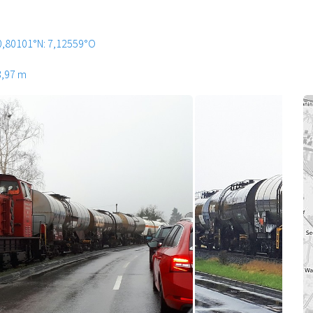
0,80101°N: 7,12559°O
3,97 m