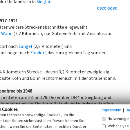
orf befand sich in
Sieglar
.
nach oben
1917-1921
äter weitere Streckenabschnitte eingeweiht:
h
Wahn
(7,2 Kilometer, nur Güterverkehr mit Anschluss an
dorf nach
Langel
(2,8 Kilometer) und
von Langel nach
Zündorf
, das zum gleichen Tag von der
 Kilometern Strecke – davon 3,2 Kilometer zweigleisig –
Städte Köln und Bonn rechtsrheinisch mit der Straßenbahn.
ebnahme bis 1948
richteten am 28. und 29. Dezember 1944 in Siegburg und
Kleinbahn und der Sieglarer Betriebshof wurden getroffen.
n Cookies
 zurückziehende Wehrmacht zurück, die noch am 11. April
Impressum
|
Da
inen technisch notwendige Cookies, um die
rde“ Brücken über die Agger und über die Reichsbahn
Notwendige 
it der Seiten sicherzustellen. Diesen können Sie
Webanalyse
chen, wenn Sie die Seite nutzen möchten. Darüber
 der Bahn wieder in Betrieb genommen werden, ein