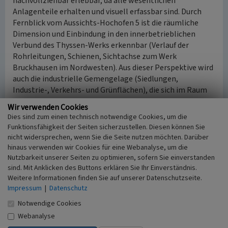
nachvollziehbar erlebbar, da alle wesentlichen
Anlagenteile erhalten und visuell erfassbar sind. Durch
Fernblick vom Aussichts-Hochofen 5 ist die räumliche
Dimension und Einbindung in den innerbetrieblichen
Verbund des Thyssen-Werks erkennbar (Verlauf der
Rohrleitungen, Schienen, Sichtachse zum Werk
Bruckhausen im Nordwesten). Aus dieser Perspektive wird
auch die industrielle Gemengelage (Siedlungen,
Industrie-, Verkehrs- und Grünflächen), die sich im Raum
Hamborn/Neumühl in den 1920er Jahren als
Wir verwenden Cookies
landschaftstypisch herausgebildet hat, erkennbar.
Dies sind zum einen technisch notwendige Cookies, um die
Zudem sind die im Zuge des Strukturwandels
Funktionsfähigkeit der Seiten sicherzustellen. Diesen können Sie
umgewidmeten Flächen, z.B. der Hüttenkokerei (heute
nicht widersprechen, wenn Sie die Seite nutzen möchten. Darüber
IKEA) erkennbar. Die renaturierte Alte Emscher
hinaus verwenden wir Cookies für eine Webanalyse, um die
repräsentiert den ursprünglichen Verlauf dieses Flusses
Nutzbarkeit unserer Seiten zu optimieren, sofern Sie einverstanden
sind. Mit Anklicken des Buttons erklären Sie Ihr Einverständnis.
vor seiner industriebedingten Mündungsverlagerung bis in
Weitere Informationen finden Sie auf unserer Datenschutzseite.
den Süden von Dinslaken und gibt Zeugnis von den
Impressum
|
Datenschutz
ökologischen Problemen. Die historische und
technikgeschichtliche Bedeutung des Werks, das stets zu
Notwendige Cookies
den modernsten gehörte, ist hoch. Mit Erweiterungen und
Webanalyse
Erneuerung in Anpassung an den technischen Fortschritt