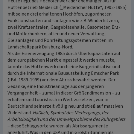
Heute liegt das Hochofenwerk der ehemaligen AG für
Hüttenbetrieb Meiderich („Meidericher Hütte“, 1902-1985)
mit seinen drei erhaltenen Hochöfen, zugordneten
Funktionsbauten und –anlagen wie z.B. Winderhitzern,
zwei Kraftzentralen, Gasgebläsehalle, Gasometer, Erz-
und Möllerbunkern, alter und neuer Verwaltung,
Gleisanlagen und Rohrleitungssystemen mitten im
Landschaftspark Duisburg-Nord.
Als die Eisenerzeugung 1985 durch Überkapazitäten auf
dem europäischen Markt eingestellt werden musste,
konnte das Hüttenwerk durch eine Bürgerinitiative und
durch die Internationale Bauausstellung Emscher Park
(IBA, 1989-1999) vor dem Abriss bewahrt werden. Der
Gedanke, eine Industrieanlage aus der jüngeren
Vergangenheit – zumal in dieser Größendimension – zu
erhalten und touristisch in Wert zu setzen, war in
Deutschland seinerzeit völlig neu und stieß auf massiven
Widerstand.
Häßlich, Symbol des Niedergangs, der
Arbeitslosigkeit und der Umweltprobleme des Ruhrgebiets
– diese Schlagworte wurden als Abrissargumente
angeführt. Was in den USA und in Großbritannien als