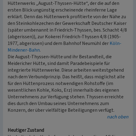
Hüttenwerks „August-Thyssen-Hütte“, der die auf den
ersten Blick ungünstig erscheinende rheinferne Lage
erklärt. Denn das Hüttenwerk profitierte von der Nähe zu
den Steinkohlezechen der Gewerkschaft Deutscher Kaiser
(später umbenannt in Friedrich-Thyssen, bes. Schacht 4/8
(abgerissen)), zur Kokerei Friedrich-Thyssen 4/8 (1905-
1977, abgerissen) und dem Bahnhof Neumühl der
Köln-
Mindener-Bahn
.
Die August-Thyssen-Hütte und ihr Bestandteil, die
Meidericher Hütte, sind damit Paradebeispiele für
integrierte Hüttenwerke. Diese arbeiten weitestgehend
nach dem Verbundprinzip. Das heißt, dass möglichst alle
für den Hüttenprozess notwendigen Rohstoffe (im
wesentlichen Kohle, Koks, Erz) innerhalb des eigenen
Unternehmens zur Verfügung stehen. Thyssen erreichte
dies durch den Umbau seines Unternehmens zum
Konzern, der über vielfältige Beteiligungen verfügt.
nach oben
Heutiger Zustand