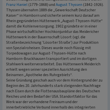
Franz Haniel
(1779-1868) und
August Thyssen
(1842-1926).
Thyssen übernahm 1889 die „Gewerkschaft Deutscher
Kaiser“ in Hamborn und sicherte seinem kurz darauf am
Rhein gegründeten Hüttenwerk „August-Thyssen-Hütte“
damit die Kohlenversorgung. 1902 gründete er in einer
Phase wirtschaftlicher Hochkonjunktur das Meidericher
Hüttenwerk in der Bauernschaft Lösort (vgl. die
Straßenbezeichnung 'Lösorter Straße') zur Produktion
von Spezialroheisen. Dieses wurde noch flüssig mit
Torpedowagen zur August-Thyssen-Hütte nach
Hamborn-Bruckhausen transportiert und im dortigen
Stahlwerk weiterverarbeitet. Das Hüttenwerk Meiderich
erhielt wegen seiner speziellen Ausrichtung den
Beinamen „Apotheke des Ruhrgebiets“.
Seine Gründung geschah auch vor dem Hintergrund der zu
Beginn des 20. Jahrhunderts stark steigenden Nachfrage
nach Eisen durch die Flottenausbaupläne des Deutschen
Reiches und den Bedarf der USA. Standortfaktor für das
Werk war der vorhandene Freiraum und der
innerbetriebliche Verbund innerhalb des integrierten