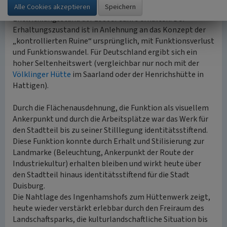
seit der Gründung ist hier ein Hochofenwerk auf dem
Entwicklungsstand der 1980er Jahre erhalten. Der
Erhaltungszustand ist in Anlehnung an das Konzept der
„kontrollierten Ruine“ ursprünglich, mit Funktionsverlust
und Funktionswandel. Für Deutschland ergibt sich ein
hoher Seltenheitswert (vergleichbar nur noch mit der
Völklinger Hütte
im Saarland oder der Henrichshütte in
Hattigen).
Durch die Flächenausdehnung, die Funktion als visuellem
Ankerpunkt und durch die Arbeitsplätze war das Werk für
den Stadtteil bis zu seiner Stilllegung identitätsstiftend.
Diese Funktion konnte durch Erhalt und Stilisierung zur
Landmarke (Beleuchtung, Ankerpunkt der Route der
Industriekultur) erhalten bleiben und wirkt heute über
den Stadtteil hinaus identitätsstiftend für die Stadt
Duisburg.
Die Nahtlage des Ingenhamshofs zum Hüttenwerk zeigt,
heute wieder verstärkt erlebbar durch den Freiraum des
Landschaftsparks, die kulturlandschaftliche Situation bis