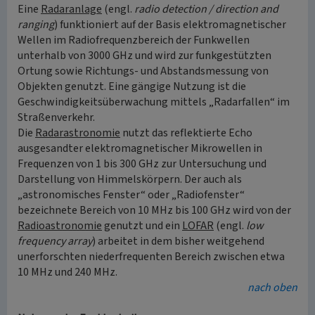
Eine
Radaranlage
(engl.
radio detection / direction and
ranging
) funktioniert auf der Basis elektromagnetischer
Wellen im Radiofrequenzbereich der Funkwellen
unterhalb von 3000 GHz und wird zur funkgestützten
Ortung sowie Richtungs- und Abstandsmessung von
Objekten genutzt. Eine gängige Nutzung ist die
Geschwindigkeitsüberwachung mittels „Radarfallen“ im
Straßenverkehr.
Die
Radarastronomie
nutzt das reflektierte Echo
ausgesandter elektromagnetischer Mikrowellen in
Frequenzen von 1 bis 300 GHz zur Untersuchung und
Darstellung von Himmelskörpern. Der auch als
„astronomisches Fenster“ oder „Radiofenster“
bezeichnete Bereich von 10 MHz bis 100 GHz wird von der
Radioastronomie
genutzt und ein
LOFAR
(engl.
low
frequency array
) arbeitet in dem bisher weitgehend
unerforschten niederfrequenten Bereich zwischen etwa
10 MHz und 240 MHz.
nach oben