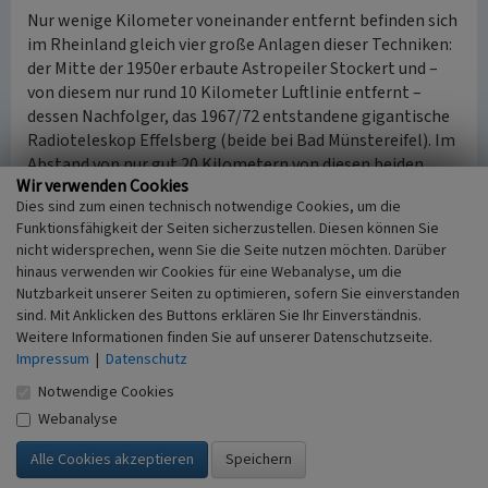
Nur wenige Kilometer voneinander entfernt befinden sich
im Rheinland gleich vier große Anlagen dieser Techniken:
der Mitte der 1950er erbaute Astropeiler Stockert und –
von diesem nur rund 10 Kilometer Luftlinie entfernt –
dessen Nachfolger, das 1967/72 entstandene gigantische
Radioteleskop Effelsberg (beide bei Bad Münstereifel). Im
Abstand von nur gut 20 Kilometern von diesen beiden
Wir verwenden Cookies
Anlagen entfernt steht wiederum bei Wachtberg die
Dies sind zum einen technisch notwendige Cookies, um die
riesige Kugel des 1970 in Betrieb genommenen
Funktionsfähigkeit der Seiten sicherzustellen. Diesen können Sie
Weltraumbeobachtungsradars Radom, dessen Kuppel
nicht widersprechen, wenn Sie die Seite nutzen möchten. Darüber
zuletzt allerdings 1,5 Meter an Durchmesser verloren hat.
hinaus verwenden wir Cookies für eine Webanalyse, um die
Eine weitere Radarkuppel mit einem Durchmesser von
Nutzbarkeit unserer Seiten zu optimieren, sofern Sie einverstanden
jedoch „nur“ rund 19 Metern befand sich bis 2023 in der
sind. Mit Anklicken des Buttons erklären Sie Ihr Einverständnis.
Mercator-Kaserne bei Euskirchen.
Weitere Informationen finden Sie auf unserer Datenschutzseite.
Impressum
|
Datenschutz
(Franz-Josef Knöchel, Digitales Kulturerbe LVR,
Notwendige Cookies
2021/2025)
Webanalyse
Hinweis
Die eingangs genannte Frequenz von 0,0000000004 bzw. 4