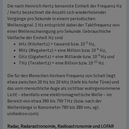
Die nach Heinrich Hertz benannte Einheit der Frequenz Hz
/ Hertz bezeichnet die Anzahl sich wiederholender
Vorgänge pro Sekunde in einem periodischen
Wellensignal. 1 Hz entspricht dabei der Taktfrequenz von
einer Wellenschwingung pro Sekunde. Gebräuchliche
Vielfache der Einheit Hz sind
-3
kHz (Kilohertz) = tausend bzw. 10
Hz,
-6
MHz (Megahertz) = eine Million bzw. 10
Hz,
-9
GHz (Gigahertz) = eine Milliarde bzw. 10
Hz und
-12
THz (Terahertz) = eine Billion bzw. 10
Hz.
Die für den Menschen hörbare Frequenz von Schall liegt
etwa zwischen 20 Hz bis 20 kHz (tiefe bis hohe Töne) und
das vom menschliche Auge als sichtbar wahrgenommene
Licht – ebenfalls eine elektromagnetische Welle – im
Bereich von etwa 390 bis 790 THz (bzw. nach der
Wellenlänge in Nanometer 780 bis 380 nm, vgl.
unihedron.com).
Radar, Radarastronomie, Radioastronomie und LOFAR