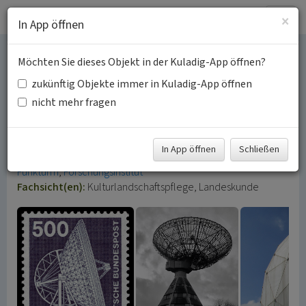
Togg
×
In App öffnen
navig
Möchten Sie dieses Objekt in der Kuladig-App öffnen?
Großanlagen der
zukünftig Objekte immer in Kuladig-App öffnen
Radioastronomie und der
nicht mehr fragen
Radarortung
In App öffnen
Schließen
Schlagwörter:
Radioteleskop
Radarturm
Sendemast
Funkturm
Forschungsinstitut
Fachsicht(en):
Kulturlandschaftspflege, Landeskunde