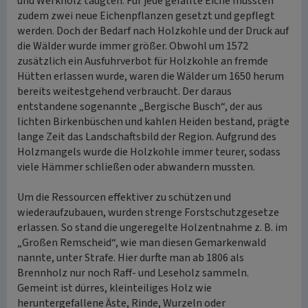
und Werkholz taugten. Für jede gefällte Eiche mussten
zudem zwei neue Eichenpflanzen gesetzt und gepflegt
werden. Doch der Bedarf nach Holzkohle und der Druck auf
die Wälder wurde immer größer. Obwohl um 1572
zusätzlich ein Ausfuhrverbot für Holzkohle an fremde
Hütten erlassen wurde, waren die Wälder um 1650 herum
bereits weitestgehend verbraucht. Der daraus
entstandene sogenannte „Bergische Busch“, der aus
lichten Birkenbüschen und kahlen Heiden bestand, prägte
lange Zeit das Landschaftsbild der Region. Aufgrund des
Holzmangels wurde die Holzkohle immer teurer, sodass
viele Hämmer schließen oder abwandern mussten.
Um die Ressourcen effektiver zu schützen und
wiederaufzubauen, wurden strenge Forstschutzgesetze
erlassen. So stand die ungeregelte Holzentnahme z. B. im
„Großen Remscheid“, wie man diesen Gemarkenwald
nannte, unter Strafe. Hier durfte man ab 1806 als
Brennholz nur noch Raff- und Leseholz sammeln.
Gemeint ist dürres, kleinteiliges Holz wie
heruntergefallene Äste, Rinde, Wurzeln oder