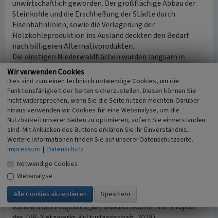
unwirtschaftlich geworden. Der großflächige Abbau der
Steinkohle und die Erschließung der Städte durch
Eisenbahnlinien, sowie die Verlagerung der
Holzkohleproduktion ins Ausland deckten den Bedarf
nach billigeren Alternativprodukten.
Die einstigen Niederwaldflächen wurden langsam in
Acker- und Grünland, aber vor allem in Hochwälder
Wir verwenden Cookies
umgewandelt, um sie den Bedürfnissen der Zeit
Dies sind zum einen technisch notwendige Cookies, um die
anzupassen.
Funktionsfähigkeit der Seiten sicherzustellen. Diesen können Sie
nicht widersprechen, wenn Sie die Seite nutzen möchten. Darüber
Naturschutzfachlich weisen Niederwälder eine sehr hohe
hinaus verwenden wir Cookies für eine Webanalyse, um die
Nutzbarkeit unserer Seiten zu optimieren, sofern Sie einverstanden
Artenvielfalt auf und bilden ein abwechslungsreiches
sind. Mit Anklicken des Buttons erklären Sie Ihr Einverständnis.
Lebensraummosaik auf vergleichsweise kleiner Fläche. Die
Weitere Informationen finden Sie auf unserer Datenschutzseite.
ökologisch und kulturhistorisch wertvollen Niederwälder
Impressum
|
Datenschutz
sind unbedingt erhaltenswert; daher ist es erfreulich,
wenn sie durch angepasste Nutzungen gepflegt und
Notwendige Cookies
damit erhalten werden.
Webanalyse
(Biologische Station Mittlere Wupper, erstellt im
Rahmen des Projektes „Wir machen Kohle“. Ein Projekt
des LVR-Netzwerks Kulturlandschaft, 2018)