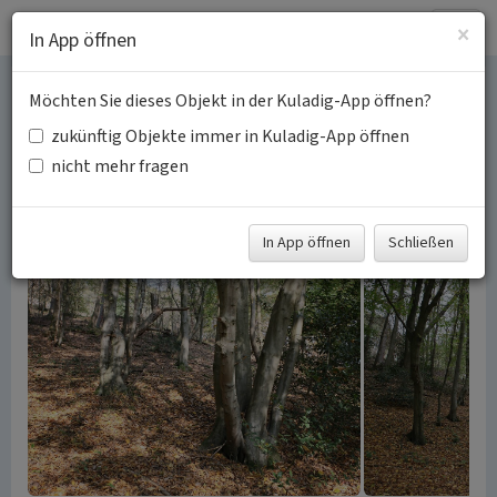
Togg
×
In App öffnen
navig
Möchten Sie dieses Objekt in der Kuladig-App öffnen?
Niederwälder im
zukünftig Objekte immer in Kuladig-App öffnen
Bergischen Städtedreieck
nicht mehr fragen
Schlagwörter:
Niederwald
Hauberg (Landwirtschaft)
Fachsicht(en):
Kulturlandschaftspflege
In App öffnen
Schließen