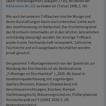
(auch: Storwoogerhof) (Baujahr 1735), bei denen der
Ritterstein Nr. 210
zu finden ist (Tatzel 1998, S. 30).
Wie auch bei anderen Triftbächen sind die Wooge und
deren Ausstattungen kaum noch erkennbar (siehe auch
den Josefinenwoog im Balkental). Das Erscheinungsbild
des Storrbach-Unterlaufes ist in den letzten Jahrzehnten
vollständig überprägt worden. Der einstige Triftbach
wurde in eine Teichlandschaft verwandelt. Zahlreiche
Fischteiche und voll ausgebaute Holzhütten werden
privat genutzt.
Der gesamte Triftanlagenbereich von der Quelle bis zur
Mündung des Storrbaches ist als Denkmalzone
„Triftanlage im Storrbachtal“ („1835-38; Kanal in
Sandsteinquaderfassung mit zugehörigen
Quellen/Brunnen, Klausen (Staubecken) mit
Verschlusseinrichtungen, Brücken, Rumpel
(Gefälleausgleich), Wässerungsschützer, Flößerpfad und
Holzbollerplätzen“) (GDKE 2018, S. 29)
denkmalgeschützt.