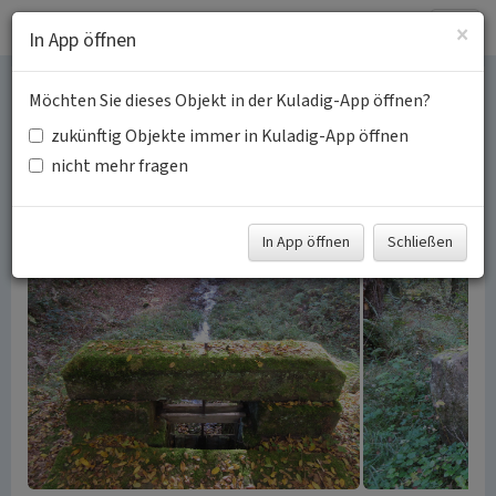
Togg
×
In App öffnen
navig
Möchten Sie dieses Objekt in der Kuladig-App öffnen?
Holztrift am Storrbach
zukünftig Objekte immer in Kuladig-App öffnen
nicht mehr fragen
Schlagwörter:
Oberflächengewässer
Sohlrampe
Pfad
(Weg)
Kanal (Wasserbau)
Stauanlage
Fachsicht(en):
Denkmalpflege, Landeskunde,
Architekturgeschichte
In App öffnen
Schließen