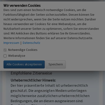
Wir verwenden Cookies
Dies sind zum einen technisch notwendige Cookies, um die
Funktionsfähigkeit der Seiten sicherzustellen. Diesen können Sie
Holztrift am Storrbach
nicht widersprechen, wenn Sie die Seite nutzen möchten. Darüber
hinaus verwenden wir Cookies für eine Webanalyse, um die
Schlagwörter
Nutzbarkeit unserer Seiten zu optimieren, sofern Sie einverstanden
Oberflächengewässer
Sohlrampe
Pfad (Weg)
sind. Mit Anklicken des Buttons erklären Sie Ihr Einverständnis.
Kanal (Wasserbau)
Stauanlage
Weitere Informationen finden Sie auf unserer Datenschutzseite.
Fachsichten
Impressum
|
Datenschutz
Denkmalpflege, Landeskunde,
Notwendige Cookies
Architekturgeschichte
Webanalyse
Empfohlene Zitierweise
Urheberrechtlicher Hinweis
Der hier präsentierte Inhalt ist urheberrechtlich
geschützt. Die angezeigten Medien unterliegen
möglicherweise zusätzlichen urheberrechtlichen
Bedingungen, die an diesen ausgewiesen sind.