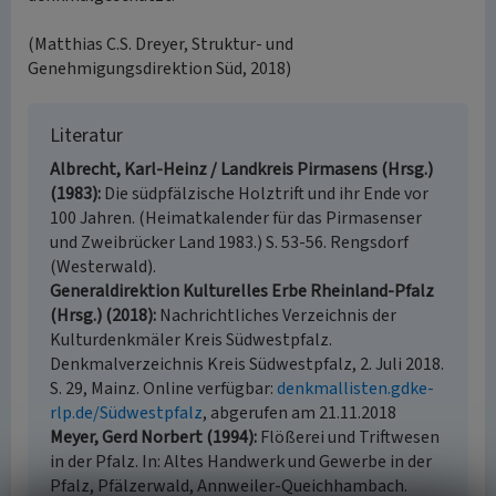
(Matthias C.S. Dreyer, Struktur- und
Genehmigungsdirektion Süd, 2018)
Literatur
Albrecht, Karl-Heinz / Landkreis Pirmasens (Hrsg.)
(1983)
Die südpfälzische Holztrift und ihr Ende vor
100 Jahren. (Heimatkalender für das Pirmasenser
und Zweibrücker Land 1983.) S. 53-56. Rengsdorf
(Westerwald).
Generaldirektion Kulturelles Erbe Rheinland-Pfalz
(Hrsg.) (2018)
Nachrichtliches Verzeichnis der
Kulturdenkmäler Kreis Südwestpfalz.
Denkmalverzeichnis Kreis Südwestpfalz, 2. Juli 2018.
S. 29, Mainz. Online verfügbar:
denkmallisten.gdke-
rlp.de/Südwestpfalz
, abgerufen am 21.11.2018
Meyer, Gerd Norbert (1994)
Flößerei und Triftwesen
in der Pfalz. In: Altes Handwerk und Gewerbe in der
Pfalz, Pfälzerwald, Annweiler-Queichhambach.