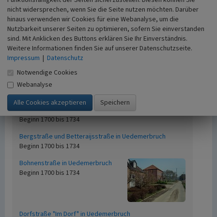
Funktionsfähigkeit der Seiten sicherzustellen. Diesen können Sie
nicht widersprechen, wenn Sie die Seite nutzen möchten. Darüber
hinaus verwenden wir Cookies für eine Webanalyse, um die
Nutzbarkeit unserer Seiten zu optimieren, sofern Sie einverstanden
sind. Mit Anklicken des Buttons erklären Sie Ihr Einverständnis.
Weitere Informationen finden Sie auf unserer Datenschutzseite.
Impressum
|
Datenschutz
Zugehörige Objekte
11
Notwendige Cookies
Am Hochwald (Straße) in Uedemerbruch
Webanalyse
Beginn 1700 bis 1734
An der Ley (Straße)
Beginn 1700 bis 1734
Bergstraße und Betteraijsstraße in Uedemerbruch
Beginn 1700 bis 1734
Bohnenstraße in Uedemerbruch
Beginn 1700 bis 1734
Dorfstraße "Im Dorf" in Uedemerbruch