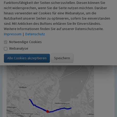
Funktionsfähigkeit der Seiten sicherzustellen. Diesen können Sie
möglicherweise zusätzlichen urheberrechtlichen
nicht widersprechen, wenn Sie die Seite nutzen möchten. Darüber
Bedingungen, die an diesen ausgewiesen sind.
hinaus verwenden wir Cookies für eine Webanalyse, um die
Empfohlene Zitierweise
Nutzbarkeit unserer Seiten zu optimieren, sofern Sie einverstanden
„Bergstraße und Betteraijsstraße in
sind. Mit Anklicken des Buttons erklären Sie Ihr Einverständnis.
Uedemerbruch”. In: KuLaDig,
Weitere Informationen finden Sie auf unserer Datenschutzseite.
Kultur.Landschaft.Digital. URL:
Impressum
|
Datenschutz
https://www.kuladig.de/Objektansicht/O-41260-
Notwendige Cookies
20120302-5
(Abgerufen: 7. August 2026)
Webanalyse