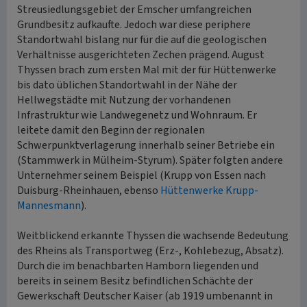
Streusiedlungsgebiet der Emscher umfangreichen
Grundbesitz aufkaufte. Jedoch war diese periphere
Standortwahl bislang nur für die auf die geologischen
Verhältnisse ausgerichteten Zechen prägend. August
Thyssen brach zum ersten Mal mit der für Hüttenwerke
bis dato üblichen Standortwahl in der Nähe der
Hellwegstädte mit Nutzung der vorhandenen
Infrastruktur wie Landwegenetz und Wohnraum. Er
leitete damit den Beginn der regionalen
Schwerpunktverlagerung innerhalb seiner Betriebe ein
(Stammwerk in Mülheim-Styrum). Später folgten andere
Unternehmer seinem Beispiel (Krupp von Essen nach
Duisburg-Rheinhauen, ebenso
Hüttenwerke Krupp-
Mannesmann
).
Weitblickend erkannte Thyssen die wachsende Bedeutung
des Rheins als Transportweg (Erz-, Kohlebezug, Absatz).
Durch die im benachbarten Hamborn liegenden und
bereits in seinem Besitz befindlichen Schächte der
Gewerkschaft Deutscher Kaiser (ab 1919 umbenannt in