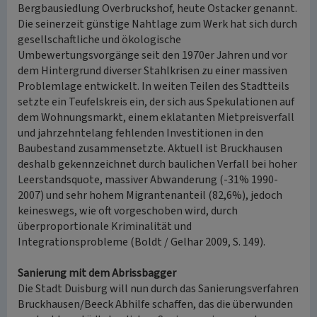
Bergbausiedlung Overbruckshof, heute Ostacker genannt.
Die seinerzeit günstige Nahtlage zum Werk hat sich durch
gesellschaftliche und ökologische
Umbewertungsvorgänge seit den 1970er Jahren und vor
dem Hintergrund diverser Stahlkrisen zu einer massiven
Problemlage entwickelt. In weiten Teilen des Stadtteils
setzte ein Teufelskreis ein, der sich aus Spekulationen auf
dem Wohnungsmarkt, einem eklatanten Mietpreisverfall
und jahrzehntelang fehlenden Investitionen in den
Baubestand zusammensetzte. Aktuell ist Bruckhausen
deshalb gekennzeichnet durch baulichen Verfall bei hoher
Leerstandsquote, massiver Abwanderung (-31% 1990-
2007) und sehr hohem Migrantenanteil (82,6%), jedoch
keineswegs, wie oft vorgeschoben wird, durch
überproportionale Kriminalität und
Integrationsprobleme (Boldt / Gelhar 2009, S. 149).
Sanierung mit dem Abrissbagger
Die Stadt Duisburg will nun durch das Sanierungsverfahren
Bruckhausen/Beeck Abhilfe schaffen, das die überwunden