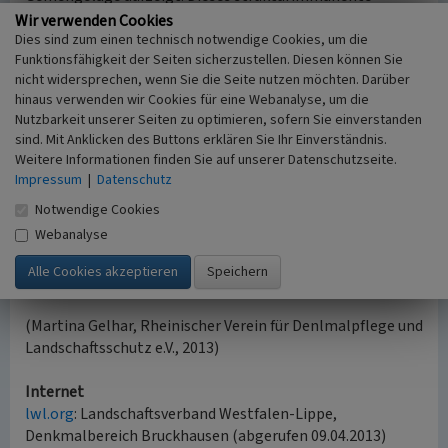
Prinzip der Verbindung von Arbeiten und Wohnen war im
Wir verwenden Cookies
Bereich der Dieselstraße mit Sichtachse auf den Hochofen
Dies sind zum einen technisch notwendige Cookies, um die
Funktionsfähigkeit der Seiten sicherzustellen. Diesen können Sie
4 noch bis 2013 herausragend erlebbar (Hackenberg / LWL
nicht widersprechen, wenn Sie die Seite nutzen möchten. Darüber
/ LVR 2012). Durch Abriss von
Hochofen 4
wurde diese
hinaus verwenden wir Cookies für eine Webanalyse, um die
Sichtachse jedoch zerstört. Weite Teile des Baubestands
Nutzbarkeit unserer Seiten zu optimieren, sofern Sie einverstanden
in Bruckhausen wurden als denkmalwert eingestuft, aber
sind. Mit Anklicken des Buttons erklären Sie Ihr Einverständnis.
durch den laufenden Rückbau treten starke Verluste ein.
Weitere Informationen finden Sie auf unserer Datenschutzseite.
Die Gesamtstruktur des Stadtteils und die Ablesbarkeit
Impressum
|
Datenschutz
der Genese als Industriedorf wird unwiederbringlich
Notwendige Cookies
zerstört. Wünschenswert wäre eine leitbildkonforme
Webanalyse
Integration in den Emscher Landschaftspark mit Erhalt
der historischen Substanz statt Flächensanierung
gewesen.
(Martina Gelhar, Rheinischer Verein für Denlmalpflege und
Landschaftsschutz e.V., 2013)
Internet
lwl.org
: Landschaftsverband Westfalen-Lippe,
Denkmalbereich Bruckhausen (abgerufen 09.04.2013)