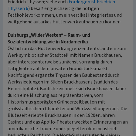
Friedrich Thyssen; siehe auch
Fördergerüst Friedrich
Thyssen 6
) besaß er gleichzeitig die nötigen
Fettkohlevorkommen, um ein vertikal integriertes und
weitgehend autarkes Hüttenwerk aufbauen zu können.
Duisburgs „Wilder Westen“ – Raum- und
Sozialentwicklung wie in Nordamerika
Östlich an das Hüttenwerk angrenzend entstand ein zum
Werk symbiotischer Stadtteil mit Namen Bruckhausen,
aber interessanterweise zunächst vorrangig durch
Tätigkeiten auf dem privaten Grundstücksmarkt.
Nachfolgend ergänzte Thyssen den Baubestand durch
Werkssiedlungen im Süden Bruckhausens (südlich des
Heinrichplatz). Baulich zeichnete sich Bruckhausen daher
durch eine Mischung aus repräsentativen, vom
Historismus geprägten Gründerzeitbauten mit
großstädtischem Charakter und Werkssiedlungen aus. Die
Blütezeit erlebte Bruckhausen in den 1920er Jahren.
Casinos und das Apollo-Theater weckten Erinnerungen an
amerikanische Träume und spiegelten den industriell
bedingten Reichtum. Die Nord-Süd verlaufende Kaiser-