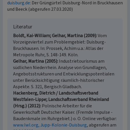
duisburg.de
: Der Grüngürtel Duisburg-Nord in Bruckhausen
und Beeck (abgerufen 27.03.2020)
Literatur
Boldt, Kai-William; Gelhar, Martina (2009)
Vom
Vorzeigeviertel zum Problemgebiet: Duisburg-
Bruckhausen. In: Prossek, Achim u.a.: Atlas der
Metropole Ruhr, S. 148-149. Köln.
Gelhar, Martina (2005)
Industrietourismus am
südlichen Niederrhein. Analyse von Grundlagen,
Angebotsstrukturen und Entwicklungspotentialen
unter Berücksichtigung räumlich-historischer
Aspekte. S. 321, Bergisch Gladbach.
Hackenberg, Dietrich / Landschaftsverband
Westfalen-Lippe; Landschaftsverband Rheinland
(Hrsg.) (2012)
Polnische Arbeiter für die
Gewerkschaft Deutscher Kaiser. (Fremde Impulse -
Baudenkmale im Ruhrgebiet.) o. O. Online verfügbar:
www.lwl.org, Jupp-Kolonie-Duisburg
, abgerufen am