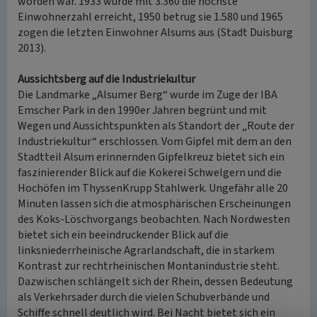
worden war. 1933 wurde mit 3.360 die höchste
Einwohnerzahl erreicht, 1950 betrug sie 1.580 und 1965
zogen die letzten Einwohner Alsums aus (Stadt Duisburg
2013).
Aussichtsberg auf die Industriekultur
Die Landmarke „Alsumer Berg“ wurde im Zuge der IBA
Emscher Park in den 1990er Jahren begrünt und mit
Wegen und Aussichtspunkten als Standort der „Route der
Industriekultur“ erschlossen. Vom Gipfel mit dem an den
Stadtteil Alsum erinnernden Gipfelkreuz bietet sich ein
faszinierender Blick auf die Kokerei Schwelgern und die
Hochöfen im ThyssenKrupp Stahlwerk. Ungefähr alle 20
Minuten lassen sich die atmosphärischen Erscheinungen
des Koks-Löschvorgangs beobachten. Nach Nordwesten
bietet sich ein beeindruckender Blick auf die
linksniederrheinische Agrarlandschaft, die in starkem
Kontrast zur rechtrheinischen Montanindustrie steht.
Dazwischen schlängelt sich der Rhein, dessen Bedeutung
als Verkehrsader durch die vielen Schubverbände und
Schiffe schnell deutlich wird. Bei Nacht bietet sich ein