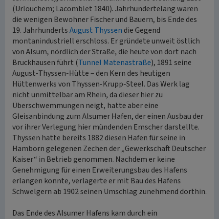
(Urlouchem; Lacomblet 1840). Jahrhundertelang waren
die wenigen Bewohner Fischer und Bauern, bis Ende des
19. Jahrhunderts
August Thyssen
die Gegend
montanindustriell erschloss. Er gründete unweit östlich
von Alsum, nördlich der Straße, die heute von dort nach
Bruckhausen führt (
Tunnel Matenastraße
), 1891 seine
August-Thyssen-Hütte – den Kern des heutigen
Hüttenwerks von Thyssen-Krupp-Steel. Das Werk lag
nicht unmittelbar am Rhein, da dieser hier zu
Überschwemmungen neigt, hatte aber eine
Gleisanbindung zum Alsumer Hafen, der einen Ausbau der
vor ihrer Verlegung hier mündenden Emscher darstellte.
Thyssen hatte bereits 1882 diesen Hafen für seine in
Hamborn gelegenen Zechen der „Gewerkschaft Deutscher
Kaiser“ in Betrieb genommen. Nachdem er keine
Genehmigung für einen Erweiterungsbau des Hafens
erlangen konnte, verlagerte er mit Bau des Hafens
Schwelgern ab 1902 seinen Umschlag zunehmend dorthin.
Das Ende des Alsumer Hafens kam durch ein