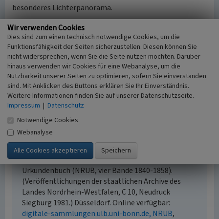
besonderes Lichterpanorama.
Wir verwenden Cookies
(Martina Gelhar, Rheinischer Verein für Denkmalpflege
Dies sind zum einen technisch notwendige Cookies, um die
und Landschaftsschutz e.V., 2013)
Funktionsfähigkeit der Seiten sicherzustellen. Diesen können Sie
nicht widersprechen, wenn Sie die Seite nutzen möchten. Darüber
Internet
hinaus verwenden wir Cookies für eine Webanalyse, um die
www.duisburg.de
: Alsumer Berg (abgerufen 29.02.2024)
Nutzbarkeit unserer Seiten zu optimieren, sofern Sie einverstanden
www.route-industriekultur.de
: Route der Industriekultur:
sind. Mit Anklicken des Buttons erklären Sie Ihr Einverständnis.
Alsumer Berg (abgerufen 08.03.2013, Inhalt nicht mehr
Weitere Informationen finden Sie auf unserer Datenschutzseite.
verfügbar 29.02.2024)
Impressum
|
Datenschutz
Notwendige Cookies
Webanalyse
Literatur
Lacomblet, Theodor Josef (1840)
Urkundenbuch für
die Geschichte des Niederrheins. Niederrheinisches
Urkundenbuch (NRUB, vier Bände 1840-1858).
(Veröffentlichungen der staatlichen Archive des
Landes Nordrhein-Westfalen, C 10, Neudruck
Siegburg 1981.) Düsseldorf. Online verfügbar:
digitale-sammlungen.ulb.uni-bonn.de, NRUB
,