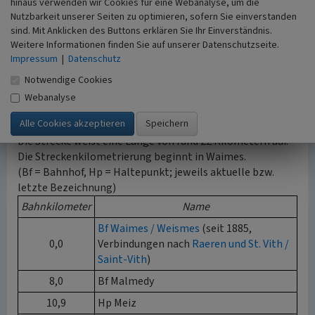
Malmedy. Danach wurde die Strecke offiziell am 29. Juni
hinaus verwenden wir Cookies für eine Webanalyse, um die
Nutzbarkeit unserer Seiten zu optimieren, sofern Sie einverstanden
2006 stillgelegt.
sind. Mit Anklicken des Buttons erklären Sie Ihr Einverständnis.
Weitere Informationen finden Sie auf unserer Datenschutzseite.
Die Trasse der ehemaligen Bahnstrecke wurde 2010 in
Impressum
|
Datenschutz
einen Radweg des RAVeL umgebaut. Er trägt die Nummer
L45 (entsprechend der Nummerierung belgischer
Notwendige Cookies
Eisenbahnstrecken).
Webanalyse
nach oben
Betriebsstellen
Die Strecke weist eine Länge von rund 22 Kilometern auf.
Die Streckenkilometrierung beginnt in Waimes.
(Bf = Bahnhof, Hp = Haltepunkt; jeweils aktuelle bzw.
letzte Bezeichnung)
Bahnkilometer
Name
Bf Waimes / Weismes
(seit 1885,
0,0
Verbindungen nach
Raeren und St. Vith /
Saint-Vith
)
8,0
Bf Malmedy
10,9
Hp Meiz