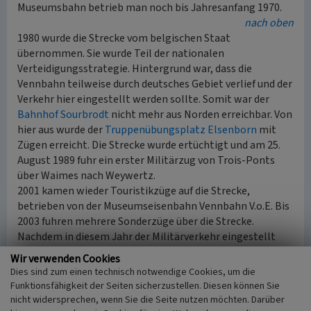
Museumsbahn betrieb man noch bis Jahresanfang 1970.
nach oben
1980 wurde die Strecke vom belgischen Staat
übernommen. Sie wurde Teil der nationalen
Verteidigungsstrategie. Hintergrund war, dass die
Vennbahn teilweise durch deutsches Gebiet verlief und der
Verkehr hier eingestellt werden sollte. Somit war der
Bahnhof Sourbrodt
nicht mehr aus Norden erreichbar. Von
hier aus wurde der
Truppenübungsplatz Elsenborn
mit
Zügen erreicht. Die Strecke wurde ertüchtigt und am 25.
August 1989 fuhr ein erster Militärzug von Trois-Ponts
über Waimes nach Weywertz.
2001 kamen wieder Touristikzüge auf die Strecke,
betrieben von der Museumseisenbahn Vennbahn V.o.E. Bis
2003 fuhren mehrere Sonderzüge über die Strecke.
Nachdem in diesem Jahr der Militärverkehr eingestellt
worden war, fuhr nochmals 2004 ein letzter Museumszug
Wir verwenden Cookies
über die gesamte Strecke.
Dies sind zum einen technisch notwendige Cookies, um die
Zwischen 2005 und dem 4. Oktober 2006 gab es einen
Funktionsfähigkeit der Seiten sicherzustellen. Diesen können Sie
letzten privaten Güterverkehr zwischen Trois-Ponts und
nicht widersprechen, wenn Sie die Seite nutzen möchten. Darüber