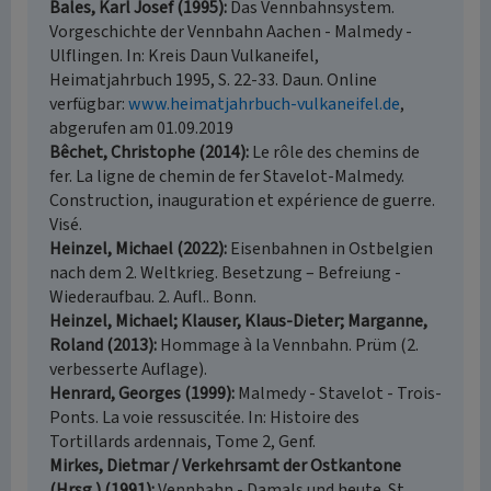
Bales, Karl Josef (1995)
Das Vennbahnsystem.
Vorgeschichte der Vennbahn Aachen - Malmedy -
Ulflingen. In: Kreis Daun Vulkaneifel,
Heimatjahrbuch 1995, S. 22-33. Daun. Online
verfügbar:
www.heimatjahrbuch-vulkaneifel.de
,
abgerufen am 01.09.2019
Bêchet, Christophe (2014)
Le rôle des chemins de
fer. La ligne de chemin de fer Stavelot-Malmedy.
Construction, inauguration et expérience de guerre.
Visé.
Heinzel, Michael (2022)
Eisenbahnen in Ostbelgien
nach dem 2. Weltkrieg. Besetzung – Befreiung -
Wiederaufbau. 2. Aufl.. Bonn.
Heinzel, Michael; Klauser, Klaus-Dieter; Marganne,
Roland (2013)
Hommage à la Vennbahn. Prüm (2.
verbesserte Auflage).
Henrard, Georges (1999)
Malmedy - Stavelot - Trois-
Ponts. La voie ressuscitée. In: Histoire des
Tortillards ardennais, Tome 2, Genf.
Mirkes, Dietmar / Verkehrsamt der Ostkantone
(Hrsg.) (1991)
Vennbahn - Damals und heute. St.