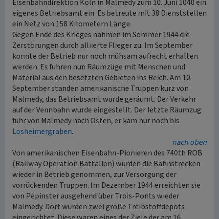
Eisenbahndirektion Köln in Malmedy zum 10. Juni 1040 ein
eigenes Betriebsamt ein. Es betreute mit 38 Dienststellen
ein Netz von 158 Kilometern Länge.
Gegen Ende des Krieges nahmen im Sommer 1944 die
Zerstörungen durch alliierte Flieger zu. Im September
konnte der Betrieb nur noch mühsam aufrecht erhalten
werden. Es fuhren nun Räumzüge mit Menschen und
Material aus den besetzten Gebieten ins Reich. Am 10.
September standen amerikanische Truppen kurz von
Malmedy, das Betriebsamt wurde geräumt. Der Verkehr
auf der Vennbahn wurde eingestellt. Der letzte Räumzug
fuhr von Malmedy nach Osten, er kam nur noch bis
Losheimergraben
.
nach oben
Von amerikanischen Eisenbahn-Pionieren des 740th ROB
(Railway Operation Battalion) wurden die Bahnstrecken
wieder in Betrieb genommen, zur Versorgung der
vorrückenden Truppen. Im Dezember 1944 erreichten sie
von Pépinster ausgehend über Trois-Ponts wieder
Malmedy. Dort wurden zwei große Treibstoffdepots
eingerichtet. Diese waren eines der Ziele der am 16.