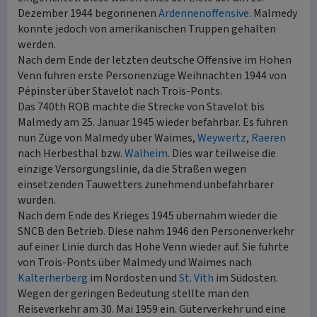
Dezember 1944 begonnenen
Ardennenoffensive
. Malmedy
konnte jedoch von amerikanischen Truppen gehalten
werden.
Nach dem Ende der letzten deutsche Offensive im Hohen
Venn fuhren erste Personenzüge Weihnachten 1944 von
Pépinster über Stavelot nach Trois-Ponts.
Das 740th ROB machte die Strecke von Stavelot bis
Malmedy am 25. Januar 1945 wieder befahrbar. Es fuhren
nun Züge von Malmedy über Waimes,
Weywertz
,
Raeren
nach Herbesthal bzw.
Walheim
. Dies war teilweise die
einzige Versorgungslinie, da die Straßen wegen
einsetzenden Tauwetters zunehmend unbefahrbarer
wurden.
Nach dem Ende des Krieges 1945 übernahm wieder die
SNCB den Betrieb. Diese nahm 1946 den Personenverkehr
auf einer Linie durch das Hohe Venn wieder auf. Sie führte
von Trois-Ponts über Malmedy und Waimes nach
Kalterherberg
im Nordosten und
St. Vith
im Südosten.
Wegen der geringen Bedeutung stellte man den
Reiseverkehr am 30. Mai 1959 ein. Güterverkehr und eine