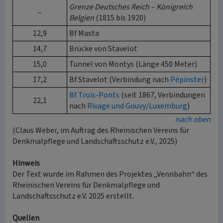
Grenze Deutsches Reich – Königreich
–
Belgien
(1815 bis 1920)
12,9
Bf Masta
14,7
Brücke von Stavelot
15,0
Tunnel von Montys (Länge 450 Meter)
17,2
Bf Stavelot (Verbindung nach
Pépinster
)
Bf Trois-Ponts
(seit 1867, Verbindungen
22,1
nach
Rivage und Gouvy/Luxemburg
)
nach oben
(Claus Weber, im Auftrag des Rheinischen Vereins für
Denkmalpflege und Landschaftsschutz e.V., 2025)
Hinweis
Der Text wurde im Rahmen des Projektes „Vennbahn“ des
Rheinischen Vereins für Denkmalpflege und
Landschaftsschutz e.V. 2025 erstellt.
Quellen