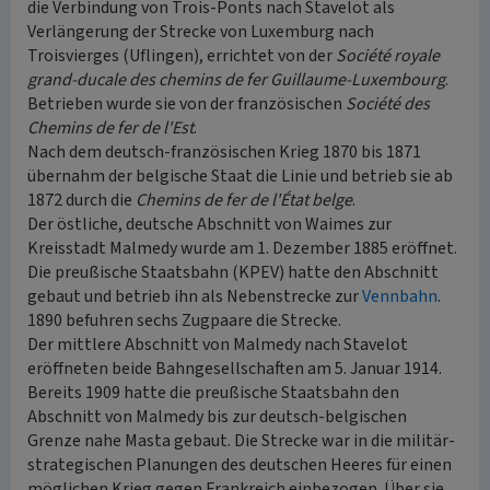
die Verbindung von Trois-Ponts nach Stavelot als
Verlängerung der Strecke von Luxemburg nach
Troisvierges (Uflingen), errichtet von der
Société royale
grand-ducale des chemins de fer Guillaume-Luxembourg
.
Betrieben wurde sie von der französischen
Société des
Chemins de fer de l'Est
.
Nach dem deutsch-französischen Krieg 1870 bis 1871
übernahm der belgische Staat die Linie und betrieb sie ab
1872 durch die
Chemins de fer de l'État belge
.
Der östliche, deutsche Abschnitt von Waimes zur
Kreisstadt Malmedy wurde am 1. Dezember 1885 eröffnet.
Die preußische Staatsbahn (KPEV) hatte den Abschnitt
gebaut und betrieb ihn als Nebenstrecke zur
Vennbahn
.
1890 befuhren sechs Zugpaare die Strecke.
Der mittlere Abschnitt von Malmedy nach Stavelot
eröffneten beide Bahngesellschaften am 5. Januar 1914.
Bereits 1909 hatte die preußische Staatsbahn den
Abschnitt von Malmedy bis zur deutsch-belgischen
Grenze nahe Masta gebaut. Die Strecke war in die militär-
strategischen Planungen des deutschen Heeres für einen
möglichen Krieg gegen Frankreich einbezogen. Über sie