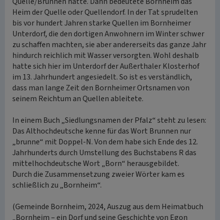
Quelle/Brunnen hätte. Dann bedeutete Bornheim das
Heim der Quelle oder Quellendorf. In der Tat sprudelten
bis vor hundert Jahren starke Quellen im Bornheimer
Unterdorf, die den dortigen Anwohnern im Winter schwer
zu schaffen machten, sie aber andererseits das ganze Jahr
hindurch reichlich mit Wasser versorgten. Wohl deshalb
hatte sich hier im Unterdorf der Außerthaler Klosterhof
im 13. Jahrhundert angesiedelt. So ist es verständlich,
dass man lange Zeit den Bornheimer Ortsnamen von
seinem Reichtum an Quellen ableitete.
In einem Buch „Siedlungsnamen der Pfalz“ steht zu lesen:
Das Althochdeutsche kenne für das Wort Brunnen nur
„brunne“ mit Doppel-N. Von dem habe sich Ende des 12.
Jahrhunderts durch Umstellung des Buchstabens R das
mittelhochdeutsche Wort „Born“ herausgebildet.
Durch die Zusammensetzung zweier Wörter kam es
schließlich zu „Bornheim“.
(Gemeinde Bornheim, 2024, Auszug aus dem Heimatbuch
„Bornheim – ein Dorf und seine Geschichte von Egon