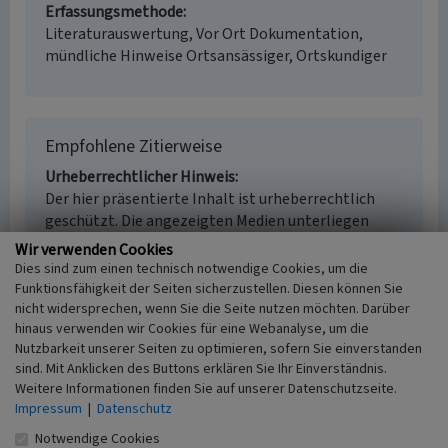
Erfassungsmethode
Literaturauswertung, Vor Ort Dokumentation,
mündliche Hinweise Ortsansässiger, Ortskundiger
Empfohlene Zitierweise
Urheberrechtlicher Hinweis
Der hier präsentierte Inhalt ist urheberrechtlich
geschützt. Die angezeigten Medien unterliegen
möglicherweise zusätzlichen urheberrechtlichen
Wir verwenden Cookies
Bedingungen, die an diesen ausgewiesen sind.
Dies sind zum einen technisch notwendige Cookies, um die
Empfohlene Zitierweise
Funktionsfähigkeit der Seiten sicherzustellen. Diesen können Sie
Gemeinde Bornheim, Egon Ehmer: „Ortsgemeinde
nicht widersprechen, wenn Sie die Seite nutzen möchten. Darüber
hinaus verwenden wir Cookies für eine Webanalyse, um die
Bornheim”. In: KuLaDig, Kultur.Landschaft.Digital.
Nutzbarkeit unserer Seiten zu optimieren, sofern Sie einverstanden
URL:
https://www.kuladig.de/Objektansicht/KLD-
sind. Mit Anklicken des Buttons erklären Sie Ihr Einverständnis.
352154
(Abgerufen: 6. August 2026)
Weitere Informationen finden Sie auf unserer Datenschutzseite.
Impressum
|
Datenschutz
Notwendige Cookies