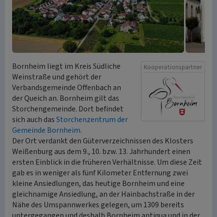
Bornheim liegt im Kreis Südliche
Kooperationspartner
Weinstraße und gehört der
Verbandsgemeinde Offenbach an
der Queich an. Bornheim gilt das
Storchengemeinde. Dort befindet
sich auch das
Storchenzentrum der
Gemeinde Bornheim
.
Der Ort verdankt den Güterverzeichnissen des Klosters
Weißenburg aus dem 9., 10. bzw. 13. Jahrhundert einen
ersten Einblick in die früheren Verhältnisse. Um diese Zeit
gab es in weniger als fünf Kilometer Entfernung zwei
kleine Ansiedlungen, das heutige Bornheim und eine
gleichnamige Ansiedlung, an der Hainbachstraße in der
Nähe des Umspannwerkes gelegen, um 1309 bereits
untergegangen und deshalb Bornheim antiqua und in der