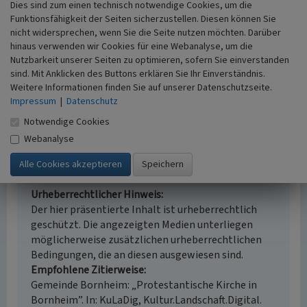
Dies sind zum einen technisch notwendige Cookies, um die
Ort
Funktionsfähigkeit der Seiten sicherzustellen. Diesen können Sie
76879 Bornheim / Rheinland-Pfalz
nicht widersprechen, wenn Sie die Seite nutzen möchten. Darüber
Fachsicht(en)
hinaus verwenden wir Cookies für eine Webanalyse, um die
Landeskunde
Nutzbarkeit unserer Seiten zu optimieren, sofern Sie einverstanden
Erfassungsmaßstab
sind. Mit Anklicken des Buttons erklären Sie Ihr Einverständnis.
i.d.R. 1:5.000 (größer als 1:20.000)
Weitere Informationen finden Sie auf unserer Datenschutzseite.
Erfassungsmethode
Impressum
|
Datenschutz
Literaturauswertung, Vor Ort Dokumentation
Notwendige Cookies
Webanalyse
Empfohlene Zitierweise
Urheberrechtlicher Hinweis
Der hier präsentierte Inhalt ist urheberrechtlich
geschützt. Die angezeigten Medien unterliegen
möglicherweise zusätzlichen urheberrechtlichen
Bedingungen, die an diesen ausgewiesen sind.
Empfohlene Zitierweise
Gemeinde Bornheim: „Protestantische Kirche in
Bornheim”. In: KuLaDig, Kultur.Landschaft.Digital.