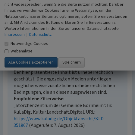
Landeskunde, Museen
nicht widersprechen, wenn Sie die Seite nutzen möchten. Darüber
Erfassungsmaßstab
hinaus verwenden wir Cookies für eine Webanalyse, um die
i.d.R. 1:5.000 (größer als 1:20.000)
Nutzbarkeit unserer Seiten zu optimieren, sofern Sie einverstanden
Erfassungsmethode
sind. Mit Anklicken des Buttons erklären Sie Ihr Einverständnis.
Weitere Informationen finden Sie auf unserer Datenschutzseite.
Archivauswertung
Impressum
|
Datenschutz
Notwendige Cookies
Webanalyse
Empfohlene Zitierweise
Urheberrechtlicher Hinweis
Der hier präsentierte Inhalt ist urheberrechtlich
geschützt. Die angezeigten Medien unterliegen
möglicherweise zusätzlichen urheberrechtlichen
Bedingungen, die an diesen ausgewiesen sind.
Empfohlene Zitierweise
„Storchenzentrum der Gemeinde Bornheim”. In:
KuLaDig, Kultur.Landschaft.Digital. URL:
https://www.kuladig.de/Objektansicht/KLD-
351967
(Abgerufen: 7. August 2026)