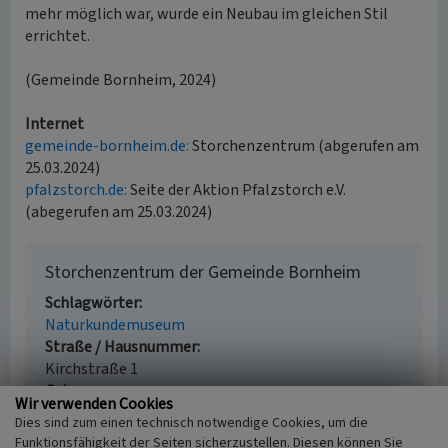
mehr möglich war, wurde ein Neubau im gleichen Stil
errichtet.
(Gemeinde Bornheim, 2024)
Internet
gemeinde-bornheim.de:
Storchenzentrum (abgerufen am
25.03.2024)
pfalzstorch.de:
Seite der Aktion Pfalzstorch e.V.
(abegerufen am 25.03.2024)
Storchenzentrum der Gemeinde Bornheim
Schlagwörter
Naturkundemuseum
Straße / Hausnummer
Kirchstraße 1
Ort
Wir verwenden Cookies
76879 Bornheim / Rheinland-Pfalz
Dies sind zum einen technisch notwendige Cookies, um die
Fachsicht(en)
Funktionsfähigkeit der Seiten sicherzustellen. Diesen können Sie