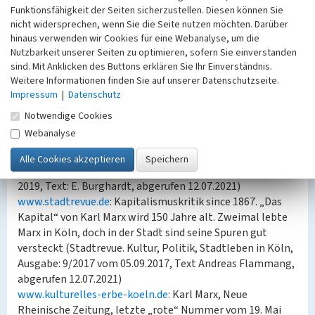
Das publizistische Wirken von Karl Marx und Friedrich
Funktionsfähigkeit der Seiten sicherzustellen. Diesen können Sie
Engels bei der „Rheinischen Zeitung“ und der „Neuen
nicht widersprechen, wenn Sie die Seite nutzen möchten. Darüber
Rheinischen Zeitung“ wurde unter „Schon gewusst, ...“ in
hinaus verwenden wir Cookies für eine Webanalyse, um die
Heft 5/2021 des Stadtmagazins KölnerLeben vorgestellt
Nutzbarkeit unserer Seiten zu optimieren, sofern Sie einverstanden
(koelnerleben-magazin.de).
sind. Mit Anklicken des Buttons erklären Sie Ihr Einverständnis.
Weitere Informationen finden Sie auf unserer Datenschutzseite.
(Lara-Maria Myller, LVR-Zentrum für Medien und Bildung
Impressum
|
Datenschutz
Düsseldorf, 2021)
Notwendige Cookies
Webanalyse
Internet
museenkoeln.de
: Vom Ende einer Geschichte - Die Neue
Rheinische Zeitung (Bild der 19. Woche - 13. Mai bis 19. Mai
2019, Text: E. Burghardt, abgerufen 12.07.2021)
www.stadtrevue.de
: Kapitalismuskritik since 1867. „Das
Kapital“ von Karl Marx wird 150 Jahre alt. Zweimal lebte
Marx in Köln, doch in der Stadt sind seine Spuren gut
versteckt (Stadtrevue. Kultur, Politik, Stadtleben in Köln,
Ausgabe: 9/2017 vom 05.09.2017, Text Andreas Flammang,
abgerufen 12.07.2021)
www.kulturelles-erbe-koeln.de
: Karl Marx, Neue
Rheinische Zeitung, letzte „rote“ Nummer vom 19. Mai