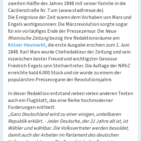
zweiten Hälfte des Jahres 1848 mit seiner Familie in die
Cäcilienstraße Nr. 7 um (www.stadtrevue.de).
Die Ereignisse der Zeit waren dem Vorhaben von Marx und
Engels wohlgesonnen: Die Märzrevolution sorgte sogar
für ein vorläufiges Ende der Pressezensur. Die
Neue
Rheinische Zeitung
bezog ihre Redaktionsräume am
Kölner Heumarkt
, die erste Ausgabe erschien zum 1. Juni
1848. Karl Marx wurde Chefredakteur der Zeitung und sein
inzwischen bester Freund und wichtigster Genosse
Friedrich Engels sein Stellvertreter. Die Auflage der NRhZ
erreichte bald 6.000 Stück und sie wurde zu einem der
populärsten Presseorgane der Revolutionsjahre.
In dieser Redaktion entstand neben vielen anderen Texten
auch ein Flugblatt, das eine Reihe hochmoderner
Forderungen enthielt:
„Ganz Deutschland wird zu einer einigen, unteilbaren
Republik erklärt. - Jeder Deutsche, der 21 Jahre alt ist, ist
Wähler und wählbar. Die Volksvertreter werden besoldet,
damit auch der Arbeiter im Parlament des deutschen