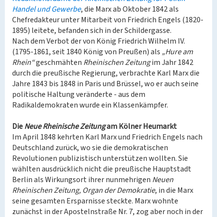
Handel und Gewerbe
, die Marx ab Oktober 1842 als
Chefredakteur unter Mitarbeit von Friedrich Engels (1820-
1895) leitete, befanden sich in der Schildergasse.
Nach dem Verbot der von König Friedrich Wilhelm IV.
(1795-1861, seit 1840 König von Preußen) als
„Hure am
Rhein“
geschmähten
Rheinischen Zeitung
im Jahr 1842
durch die preußische Regierung, verbrachte Karl Marx die
Jahre 1843 bis 1848 in Paris und Brüssel, wo er auch seine
politische Haltung veränderte - aus dem
Radikaldemokraten wurde ein Klassenkämpfer.
Die
Neue Rheinische Zeitung
am Kölner Heumarkt
Im April 1848 kehrten Karl Marx und Friedrich Engels nach
Deutschland zurück, wo sie die demokratischen
Revolutionen publizistisch unterstützen wollten. Sie
wählten ausdrücklich nicht die preußische Hauptstadt
Berlin als Wirkungsort ihrer nunmehrigen
Neuen
Rheinischen Zeitung, Organ der Demokratie
, in die Marx
seine gesamten Ersparnisse steckte. Marx wohnte
zunächst in der Apostelnstraße Nr. 7, zog aber noch in der