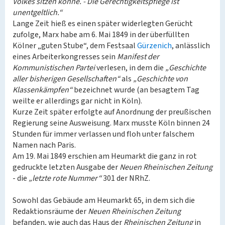
Volkes sitzen könne. - Die Gerechtigkeitspflege ist
unentgeltlich.“
Lange Zeit hieß es einen später widerlegten Gerücht
zufolge, Marx habe am 6. Mai 1849 in der überfüllten
Kölner „guten Stube“, dem Festsaal
Gürzenich
, anlässlich
eines Arbeiterkongresses sein
Manifest der
Kommunistischen Partei
verlesen, in dem die
„Geschichte
aller bisherigen Gesellschaften“
als
„Geschichte von
Klassenkämpfen“
bezeichnet wurde (an besagtem Tag
weilte er allerdings gar nicht in Köln).
Kurze Zeit später erfolgte auf Anordnung der preußischen
Regierung seine Ausweisung. Marx musste Köln binnen 24
Stunden für immer verlassen und floh unter falschem
Namen nach Paris.
Am 19. Mai 1849 erschien am Heumarkt die ganz in rot
gedruckte letzten Ausgabe der
Neuen Rheinischen Zeitung
- die
„letzte rote Nummer“
301 der NRhZ.
Sowohl das Gebäude am Heumarkt 65, in dem sich die
Redaktionsräume der
Neuen Rheinischen Zeitung
befanden, wie auch das Haus der
Rheinischen Zeitung
in