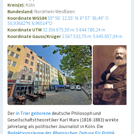
Kreis(e):
Köln
Bundesland:
Nordrhein-Westfalen
Koordinate WGS84
50° 56′ 12,55″ N: 6° 57′ 36,49″ O
50,93682°N: 6,96014°O
Koordinate UTM
32.356.675,50 m: 5.644.780,24 m
Koordinate Gauss/Krüger
2.567.533,70 m: 5.645.057,04 m
Der
in Trier geborene
deutsche Philosoph und
Gesellschaftstheoretiker Karl Marx (1818-1883) wirkte
jahrelang als politischer Journalist in Köln. Die
Redaktionsräume der
Rheinischen Zeitung für Politik