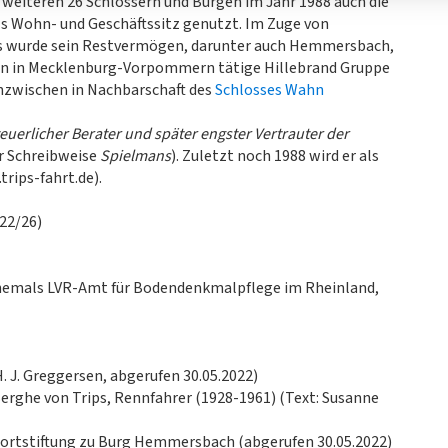
eiteren 26 Schlössern und Burgen im Jahr 1988 auch die
s Wohn- und Geschäftssitz genutzt. Im Zuge von
s wurde sein Restvermögen, darunter auch Hemmersbach,
en in Mecklenburg-Vorpommern tätige Hillebrand Gruppe
 inzwischen in Nachbarschaft des
Schlosses Wahn
euerlicher Berater und später engster Vertrauter der
der Schreibweise
Spielmans
). Zuletzt noch 1988 wird er als
trips-fahrt.de).
022/26)
 ehemals LVR-Amt für Bodendenkmalpflege im Rheinland,
 J. Greggersen, abgerufen 30.05.2022)
Berghe von Trips, Rennfahrer (1928-1961) (Text: Susanne
Sportstiftung zu Burg Hemmersbach (abgerufen 30.05.2022)