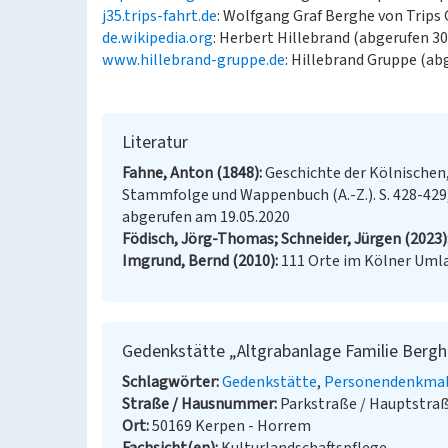
j35.trips-fahrt.de
: Wolfgang Graf Berghe von Trips 
de.wikipedia.org
: Herbert Hillebrand (abgerufen 30
www.hillebrand-gruppe.de
: Hillebrand Gruppe (ab
Literatur
Fahne, Anton (1848)
Geschichte der Kölnischen,
Stammfolge und Wappenbuch (A.-Z.). S. 428-429,
abgerufen am 19.05.2020
Födisch, Jörg-Thomas; Schneider, Jürgen (2023)
Imgrund, Bernd (2010)
111 Orte im Kölner Umla
Gedenkstätte „Altgrabanlage Familie Bergh
Schlagwörter
Gedenkstätte
Personendenkma
Straße / Hausnummer
Parkstraße / Hauptstra
Ort
50169 Kerpen - Horrem