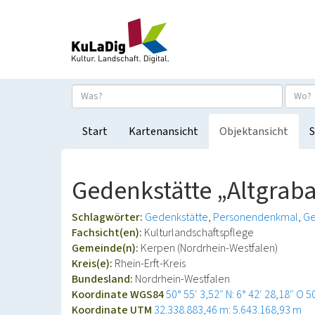
Start
Kartenansicht
Objektansicht
S
Gedenkstätte „Altgraba
Schlagwörter:
Gedenkstätte
Personendenkmal
Ge
Fachsicht(en):
Kulturlandschaftspflege
Gemeinde(n):
Kerpen (Nordrhein-Westfalen)
Kreis(e):
Rhein-Erft-Kreis
Bundesland:
Nordrhein-Westfalen
Koordinate WGS84
50° 55′ 3,52″ N: 6° 42′ 28,18″ O
5
Koordinate UTM
32.338.883,46 m: 5.643.168,93 m