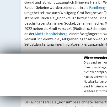
Grund und ist nicht zugänglich (Hinweis Herr Dr. W
Beider Gebeine wurden seinerzeit in die
Familiengr
umgebettet, wo auch Wolfgang Graf Berghe von Tri
stehende, auch als „Hochkreuz“ bezeichnete Trips'
beschrifteter steinerner Sockel, der ein einfaches
2022 neben die Gruft versetzt (Födisch u. Schneider 
an der
Motte Knöffelsberg
, einem Vorgängerbauw
Vermutlich diente die „Altgrabanlage“ also weniger
Selbstdarstellung ihrer Initiatoren - ergänzende
H
Wir verwende
Die nur wenige Quadratmeter Fläche einnehmende
Dies sind zum e
Areal ist mit einem metallenen Zaun umgeben, an 
Funktionsfähigke
Inschrift lautet:
nicht widerspre
hinaus verwende
Altgrabanlage der Vor
Nutzbarkeit uns
Grundstück von /
sind. Mit Anklic
Weitere Informa
Utensilien und 
Der auf der Tafel als „Konsul“ bezeichnete Herbert