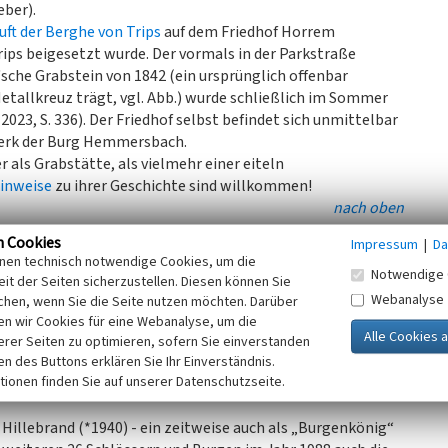
eber).
uft der Berghe von Trips
auf dem Friedhof Horrem
ps beigesetzt wurde. Der vormals in der Parkstraße
sche Grabstein von 1842 (ein ursprünglich offenbar
 Metallkreuz trägt, vgl. Abb.) wurde schließlich im Sommer
2023, S. 336). Der Friedhof selbst befindet sich unmittelbar
erk der Burg Hemmersbach.
 als Grabstätte, als vielmehr einer eiteln
inweise
zu ihrer Geschichte sind willkommen!
nach oben
n Cookies
Impressum
|
Da
 Gedenkstätte ist zugewuchtert. Das ungepflegt wirkende
inen technisch notwendige Cookies, um die
dem eine metallene Informationstafel angebracht ist. Die
Notwendige 
it der Seiten sicherzustellen. Diesen können Sie
Webanalyse
chen, wenn Sie die Seite nutzen möchten. Darüber
n wir Cookies für eine Webanalyse, um die
fahren / Fam. Berghe von Trips
erer Seiten zu optimieren, sofern Sie einverstanden
 Konsul Herbert Hillebrand
ken des Buttons erklären Sie Ihr Einverständnis.
tionen finden Sie auf unserer Datenschutzseite.
Aufbau / Paul Spielmanns
 Hillebrand (*1940) - ein zeitweise auch als „Burgenkönig“