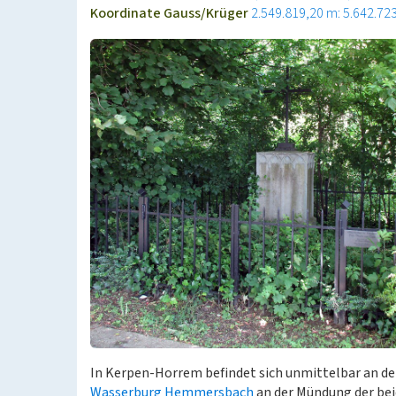
Koordinate Gauss/Krüger
2.549.819,20 m: 5.642.72
In Kerpen-Horrem befindet sich unmittelbar an der
Wasserburg Hemmersbach
an der Mündung der bei