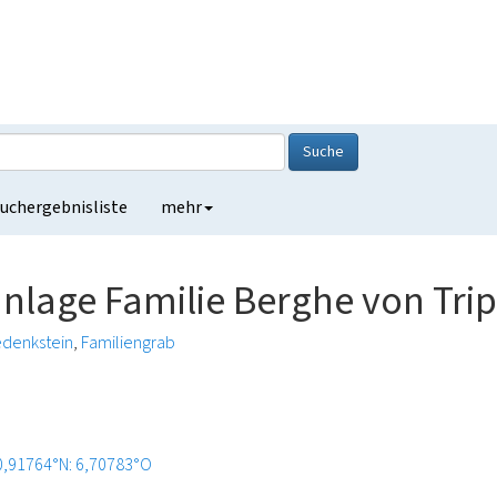
Suche
uchergebnisliste
mehr
nlage Familie Berghe von Tri
denkstein
Familiengrab
0,91764°N: 6,70783°O