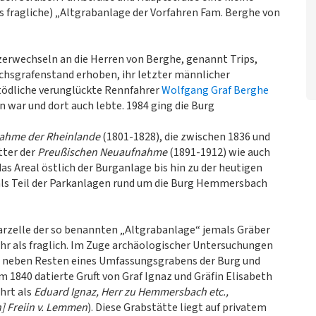
as fragliche) „Altgrabanlage der Vorfahren Fam. Berghe von
erwechseln an die Herren von Berghe, genannt Trips,
chsgrafenstand erhoben, ihr letzter männlicher
ödliche verunglückte Rennfahrer
Wolfgang Graf Berghe
n war und dort auch lebte. 1984 ging die Burg
ahme der Rheinlande
(1801-1828), die zwischen 1836 und
ätter der
Preußischen Neuaufnahme
(1891-1912) wie auch
as Areal östlich der Burganlage bis hin zu der heutigen
als Teil der Parkanlagen rund um die Burg Hemmersbach
Parzelle der so benannten „Altgrabanlage“ jemals Gräber
r als fraglich. Im Zuge archäologischer Untersuchungen
e neben Resten eines Umfassungsgrabens der Burg und
m 1840 datierte Gruft von Graf Ignaz und Gräfin Elisabeth
hrt als
Eduard Ignaz, Herr zu Hemmersbach etc.,
h] Freiin v. Lemmen
). Diese Grabstätte liegt auf privatem