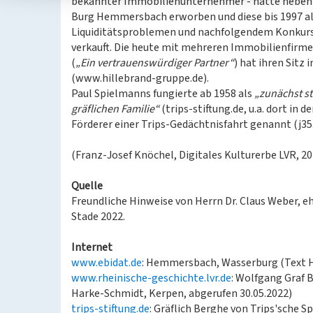
bekannter Immobilienunternehmer - hatte neben w
Burg Hemmersbach erworben und diese bis 1997 al
Liquiditätsproblemen und nachfolgendem Konkur
verkauft. Die heute mit mehreren Immobilienfirm
(
„Ein vertrauenswürdiger Partner“
) hat ihren Sitz
(www.hillebrand-gruppe.de).
Paul Spielmanns fungierte ab 1958 als
„zunächst st
gräflichen Familie“
(trips-stiftung.de, u.a. dort in 
Förderer einer Trips-Gedächtnisfahrt genannt (j35.
(Franz-Josef Knöchel, Digitales Kulturerbe LVR, 2
Quelle
Freundliche Hinweise von Herrn Dr. Claus Weber,
Stade 2022.
Internet
www.ebidat.de
: Hemmersbach, Wasserburg (Text H.
www.rheinische-geschichte.lvr.de
: Wolfgang Graf 
Harke-Schmidt, Kerpen, abgerufen 30.05.2022)
trips-stiftung.de
: Gräflich Berghe von Trips'sche 