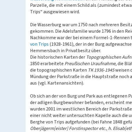
Parzelle, die mit einem Schild als (zumindest etw
Trips“ ausgewiesen wird.
Die Wasserburg war um 1750 nach mehreren Besitz
gekommen. Die Adelsfamilie wurde 1796 in den Rei
Nachkomme war der bei einem Formel-1-Rennen t
von Trips
(1928-1961), der in der Burg aufgewachse
Hemmersbach in Privatbesitz über.
Die historischen Karten der
Topographischen Aufn
1850 erarbeitete
Preußischen Uraufnahme
, die Bl
die topographischen Karten
TK 1936-1945
weisen d
Mündung der Parkstraße in die Hauptstraße noch 
aus (vgl. Kartenansichten).
Ob sich an der von Burg und Park aus entlegenen 
der adligen Burgbewohner befanden, erscheint meh
wurden 2001 im westlichen Bereich der Parkstraß
einer nicht weiter untersuchten Kapelle auch die u
Berghe von Trips aufgefunden (bei Fahne 1848 gefü
Oberjägerm[eister] Forstinspector etc., h. Elisab[et