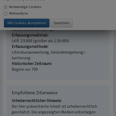
Schlagwörter
Stadt (Siedlung)
Notwendige Cookies
Ort
Webanalyse
54470 Bernkastel-Kues
Fachsicht(en)
Kulturlandschaftspflege
Erfassungsmaßstab
i.d.R. 1:5.000 (größer als 1:20.000)
Erfassungsmethode
Literaturauswertung, Geländebegehung/-
kartierung
Historischer Zeitraum
Beginn vor 700
Empfohlene Zitierweise
Urheberrechtlicher Hinweis
Der hier präsentierte Inhalt ist urheberrechtlich
geschützt. Die angezeigten Medien unterliegen