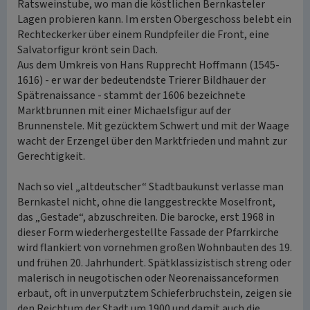
Ratsweinstube, wo man die köstlichen Bernkasteler
Lagen probieren kann. Im ersten Obergeschoss belebt ein
Rechteckerker über einem Rundpfeiler die Front, eine
Salvatorfigur krönt sein Dach.
Aus dem Umkreis von Hans Rupprecht Hoffmann (1545-
1616) - er war der bedeutendste Trierer Bildhauer der
Spätrenaissance - stammt der 1606 bezeichnete
Marktbrunnen mit einer Michaelsfigur auf der
Brunnenstele. Mit gezücktem Schwert und mit der Waage
wacht der Erzengel über den Marktfrieden und mahnt zur
Gerechtigkeit.
Nach so viel „altdeutscher“ Stadtbaukunst verlasse man
Bernkastel nicht, ohne die langgestreckte Moselfront,
das „Gestade“, abzuschreiten. Die barocke, erst 1968 in
dieser Form wiederhergestellte Fassade der Pfarrkirche
wird flankiert von vornehmen großen Wohnbauten des 19.
und frühen 20. Jahrhundert. Spätklassizistisch streng oder
malerisch in neugotischen oder Neorenaissanceformen
erbaut, oft in unverputztem Schieferbruchstein, zeigen sie
den Reichtum der Stadt um 1900 und damit auch die