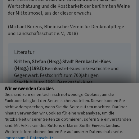
Wertschätzung und die Kostbarkeit der berühmten Weine
der Mittelmosel, aus der dieser erwuchs.
(Michael Berens, Rheinischer Verein für Denkmalpflege
und Landschaftsschutz e. V., 2018)
Literatur
Kritten, Stefan (Hrsg.) Stadt Bernkastel-Kues
(Hrsg.) (1991)
Bernkastel-Kues in Geschichte und
Gegenwart. Festschrift zum 700jährigen
Stadtjubiläum 1991. Bernkastel-Kues.
Wir verwenden Cookies
Rheinischer Verein für Denkmalpflege und
Dies sind zum einen technisch notwendige Cookies, um die
Landschaftsschutz (Hrsg.) (2018)
Rheinland-
Funktionsfähigkeit der Seiten sicherzustellen. Diesen können Sie
Kalender 2018. Landschaft, Denkmal, Natur. Köln.
nicht widersprechen, wenn Sie die Seite nutzen möchten. Darüber
hinaus verwenden wir Cookies für eine Webanalyse, um die
Nutzbarkeit unserer Seiten zu optimieren, sofern Sie einverstanden
sind. Mit Anklicken des Buttons erklären Sie Ihr Einverständnis.
Bernkastel-Kues
Weitere Informationen finden Sie auf unserer Datenschutzseite.
Impressum
|
Datenschutz