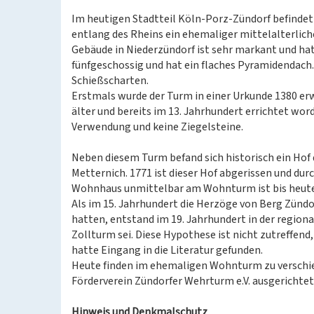
Im heutigen Stadtteil Köln-Porz-Zündorf befindet
entlang des Rheins ein ehemaliger mittelalterlich
Gebäude in Niederzündorf ist sehr markant und hat 
fünfgeschossig und hat ein flaches Pyramidendach.
Schießscharten.
Erstmals wurde der Turm in einer Urkunde 1380 erwä
älter und bereits im 13. Jahrhundert errichtet wor
Verwendung und keine Ziegelsteine.
Neben diesem Turm befand sich historisch ein Hof 
Metternich. 1771 ist dieser Hof abgerissen und du
Wohnhaus unmittelbar am Wohnturm ist bis heute
Als im 15. Jahrhundert die Herzöge von Berg Zündor
hatten, entstand im 19. Jahrhundert in der region
Zollturm sei. Diese Hypothese ist nicht zutreffend,
hatte Eingang in die Literatur gefunden.
Heute finden im ehemaligen Wohnturm zu verschie
Förderverein Zündorfer Wehrturm e.V. ausgericht
Hinweis und Denkmalschutz