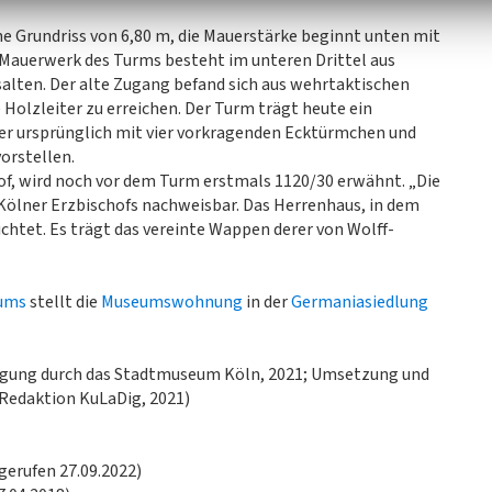
e Grundriss von 6,80 m, die Mauerstärke beginnt unten mit
s Mauerwerk des Turms besteht im unteren Drittel aus
alten. Der alte Zugang befand sich aus wehrtaktischen
Holzleiter zu erreichen. Der Turm trägt heute ein
ber ursprünglich mit vier vorkragenden Ecktürmchen und
orstellen.
, wird noch vor dem Turm erstmals 1120/30 erwähnt. „Die
 Kölner Erzbischofs nachweisbar. Das Herrenhaus, in dem
ichtet. Es trägt das vereinte Wappen derer von Wolff-
ums
stellt die
Museumswohnung
in der
Germaniasiedlung
igung durch das Stadtmuseum Köln, 2021; Umsetzung und
Redaktion KuLaDig, 2021)
gerufen 27.09.2022)