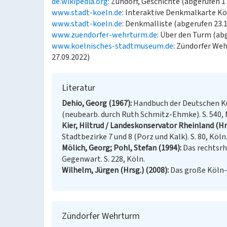
de.wikipedia.org
: Zündorf, Geschichte (abgerufen 1
www.stadt-koeln.de
: Interaktive Denkmalkarte Kö
www.stadt-koeln.de
: Denkmalliste (abgerufen 23.1
www.zuendorfer-wehrturm.de
: Über den Turm (abg
www.koelnisches-stadtmuseum.de
: Zündorfer Weh
27.09.2022)
Literatur
Dehio, Georg (1967)
Handbuch der Deutschen Ku
(neubearb. durch Ruth Schmitz-Ehmke). S. 540,
Kier, Hiltrud / Landeskonservator Rheinland (Hr
Stadtbezirke 7 und 8 (Porz und Kalk). S. 80, Köln
Mölich, Georg; Pohl, Stefan (1994)
Das rechtsrh
Gegenwart. S. 228, Köln.
Wilhelm, Jürgen (Hrsg.) (2008)
Das große Köln-L
Zündorfer Wehrturm