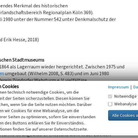
endes Merkmal des historischen
rlandschaftsbereich Regionalplan Köln 369).
uli 1980 unter der Nummer 542 unter Denkmalschutz der
d Erik Hesse, 2018)
nischen Stadtmuseums
864 als Lagerraum wieder hergerichtet. Zwischen 1975 und
hm
umgebaut (Wilhelm 2008, S. 483) und im Juni 1980
erein Zündorfer Wehrturm e. V. vielfältige
n Cookies
Impressum
|
Da
inen technisch notwendige Cookies, um die
n Warenverkehr mit dem Bergischen Land, von wo aus man
Notwendige 
it der Seiten sicherzustellen. Diesen können Sie
editeure hatten sich deshalb hier niedergelassen. Ihre
Webanalyse
chen, wenn Sie die Seite nutzen möchten. Darüber
e alle Beschränkungen auf dem Fluss aufhob.
n wir Cookies für eine Webanalyse, um die
se Zeit. Früher bildete allerdings der Rheinarm zwischen
erer Seiten zu optimieren, sofern Sie einverstanden
n Hafen, jetzt ist er ein Binnengewässer. Auch war die
ken des Buttons erklären Sie Ihr Einverständnis.
den Strom vor sich hatte.
tionen finden Sie auf unserer Datenschutzseite.
urms ist ungewiss. Er entstand wohl in der zweiten