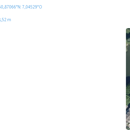
50,87066°N: 7,04529°O
8,52 m