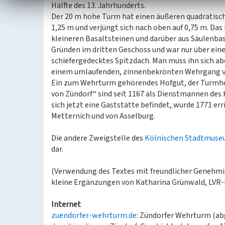
Hälfte des 13. Jahrhunderts.
Der 20 m hohe Turm hat einen äußeren quadratisch
1,25 m und verjüngt sich nach oben auf 0,75 m. Da
kleineren Basaltsteinen und darüber aus Säulenbas
Gründen im dritten Geschoss und war nur über eine 
schiefergedecktes Spitzdach. Man muss ihn sich a
einem umlaufenden, zinnenbekrönten Wehrgang v
Ein zum Wehrturm gehörendes Hofgut, der Turmhof
von Zündorf“ sind seit 1167 als Dienstmannen des
sich jetzt eine Gaststätte befindet, wurde 1771 err
Metternich und von Asselburg.
Die andere Zweigstelle des
Kölnischen Stadtmuse
dar.
(Verwendung des Textes mit freundlicher Genehm
kleine Ergänzungen von Katharina Grünwald, LVR-
Internet
zuendorfer-wehrturm.de
: Zündorfer Wehrturm (ab