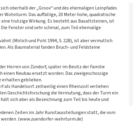
 sich oberhalb der „Groov“ und des ehemaligen Leinpfades
er Wohnturm. Das auffällige, 20 Meter hohe, quadratische
eine trutzige Wirkung. Es besteht aus Basaltsteinen, ist
 Die Fenster sind sehr schmal, zum Teil ehemalige
hnt (Mölich und Pohl 1994, S. 228), ist aber vermutlich
den. Als Baumaterial fanden Bruch- und Feldsteine
der Herren von Zündorf, später im Besitz der Familie
rch einen Neubau ersetzt worden. Das zweigeschossige
 erhalten geblieben.
f als Handelsort zeitweilig einen Rheinzoll verliehen
alen Geschichtsforschung die Vermutung, dass der Turm ein
 hält sich aber als Bezeichnung zum Teil bis heute und
denen Zeiten im Jahr Kunstausstellungen statt, die vom
et werden. (www.zuendorfer-wehrturm.de)