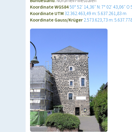
Bundesland:
Nordrhein-Westfalen
Koordinate WGS84
50° 52′ 14,36″ N: 7° 02′ 43,06″ O
Koordinate UTM
32.362.463,49 m: 5.637.261,83 m
Koordinate Gauss/Krüger
2.573.623,73 m: 5.637.77