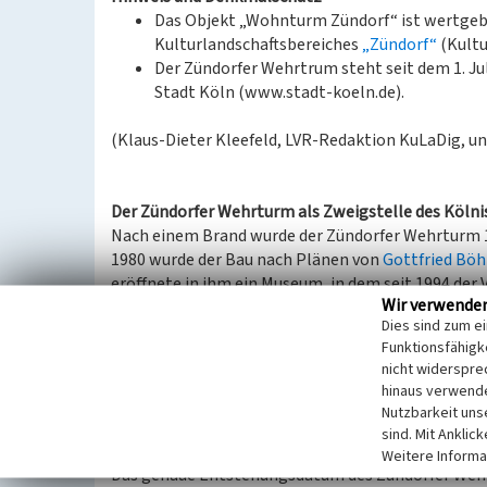
Das Objekt „Wohnturm Zündorf“ ist wertgeb
Kulturlandschaftsbereiches
„Zündorf“
(Kultu
Der Zündorfer Wehrtrum steht seit dem 1. J
Stadt Köln (www.stadt-koeln.de).
(Klaus-Dieter Kleefeld, LVR-Redaktion KuLaDig, un
Der Zündorfer Wehrturm als Zweigstelle des Köl
Nach einem Brand wurde der Zündorfer Wehrturm 1
1980 wurde der Bau nach Plänen von
Gottfried Bö
eröffnete in ihm ein Museum, in dem seit 1994 der V
Wir verwende
Wechselausstellungen zeigt.
Dies sind zum e
Niederzündorf war ein Hauptumschlagplatz für de
Funktionsfähigke
bequem den Kölner Stapel umgehen konnte. Viele Sp
nicht widerspre
Zeit endete 1831 mit der Rheinschifffahrtsakte, di
hinaus verwende
Heute erinnert besonders der Wehrturm noch an die
Nutzbarkeit uns
der Rheininsel Groov und dem Ufer einen natürliche
sind. Mit Anklic
ehemalige Insel kürzer, so dass man vom Turm aus 
Weitere Informa
Das genaue Entstehungsdatum des Zündorfer Wehrt