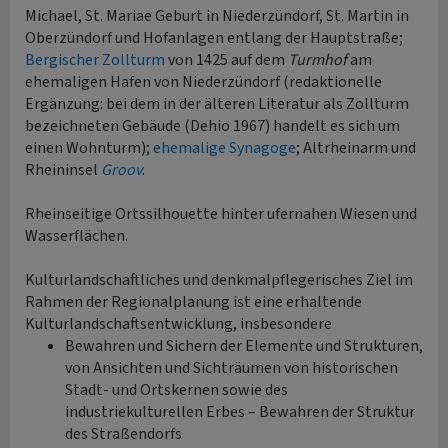
Michael, St. Mariae Geburt in Niederzündorf, St. Martin in
Oberzündorf und Hofanlagen entlang der Hauptstraße;
Bergischer Zollturm
von 1425 auf dem
Turmhof
am
ehemaligen Hafen von Niederzündorf (redaktionelle
Ergänzung: bei dem in der älteren Literatur als Zollturm
bezeichneten Gebäude (Dehio 1967) handelt es sich um
einen Wohnturm);
ehemalige Synagoge
; Altrheinarm und
Rheininsel
Groov
.
Rheinseitige Ortssilhouette hinter ufernahen Wiesen und
Wasserflächen.
Kulturlandschaftliches und denkmalpflegerisches Ziel im
Rahmen der Regionalplanung ist eine erhaltende
Kulturlandschaftsentwicklung, insbesondere
Bewahren und Sichern der Elemente und Strukturen,
von Ansichten und Sichträumen von historischen
Stadt- und Ortskernen sowie des
industriekulturellen Erbes – Bewahren der Struktur
des Straßendorfs