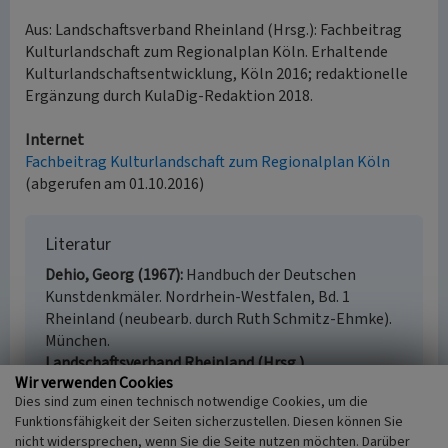
Aus: Landschaftsverband Rheinland (Hrsg.): Fachbeitrag
Kulturlandschaft zum Regionalplan Köln. Erhaltende
Kulturlandschaftsentwicklung, Köln 2016; redaktionelle
Ergänzung durch KulaDig-Redaktion 2018.
Internet
Fachbeitrag Kulturlandschaft zum Regionalplan Köln
(abgerufen am 01.10.2016)
Literatur
Dehio, Georg (1967)
Handbuch der Deutschen
Kunstdenkmäler. Nordrhein-Westfalen, Bd. 1
Rheinland (neubearb. durch Ruth Schmitz-Ehmke).
München.
Landschaftsverband Rheinland (Hrsg.)
Wir verwenden Cookies
(2016)
Fachbeitrag Kulturlandschaft zum
Dies sind zum einen technisch notwendige Cookies, um die
Regionalplan Köln. Erhaltende
Funktionsfähigkeit der Seiten sicherzustellen. Diesen können Sie
Kulturlandschaftsentwicklung. S. 240, Köln.
nicht widersprechen, wenn Sie die Seite nutzen möchten. Darüber