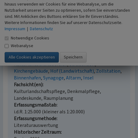
Mölich, Georg; Pohl, Stefan (1994)
Das
hinaus verwenden wir Cookies für eine Webanalyse, um die
rechtsrheinische Köln - Seine Geschichte von der
Nutzbarkeit unserer Seiten zu optimieren, sofern Sie einverstanden
Antike bis zur Gegenwart. S. 228, Köln.
sind. Mit Anklicken des Buttons erklären Sie Ihr Einverständnis.
Weitere Informationen finden Sie auf unserer Datenschutzseite.
Impressum
|
Datenschutz
Notwendige Cookies
Zündorf (Kulturlandschaftsbereich Regionalplan
Webanalyse
Köln 369)
Schlagwörter
Kulturlandschaftsbereich
Straßendorf
Kirchengebäude
Hof (Landwirtschaft)
Zollstation
Binnenhafen
Synagoge
Altarm
Insel
Fachsicht(en)
Kulturlandschaftspflege, Denkmalpflege,
Landeskunde, Raumplanung
Erfassungsmaßstab
i.d.R. 1:25.000 (kleiner als 1:20.000)
Erfassungsmethode
Literaturauswertung
Historischer Zeitraum