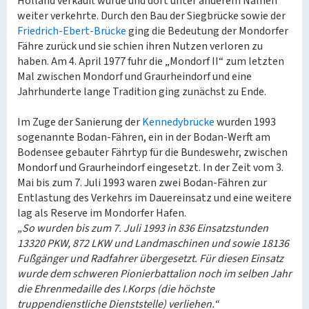
Holland verkauft wurde und dort unter anderem Namen
weiter verkehrte. Durch den Bau der Siegbrücke sowie der
Friedrich-Ebert-Brücke
ging die Bedeutung der Mondorfer
Fähre zurück und sie schien ihren Nutzen verloren zu
haben. Am 4. April 1977 fuhr die „Mondorf II“ zum letzten
Mal zwischen Mondorf und Graurheindorf und eine
Jahrhunderte lange Tradition ging zunächst zu Ende.
Im Zuge der Sanierung der
Kennedybrücke
wurden 1993
sogenannte Bodan-Fähren, ein in der Bodan-Werft am
Bodensee gebauter Fährtyp für die Bundeswehr, zwischen
Mondorf und Graurheindorf eingesetzt. In der Zeit vom 3.
Mai bis zum 7. Juli 1993 waren zwei Bodan-Fähren zur
Entlastung des Verkehrs im Dauereinsatz und eine weitere
lag als Reserve im Mondorfer Hafen.
„So wurden bis zum 7. Juli 1993 in 836 Einsatzstunden
13320 PKW, 872 LKW und Landmaschinen und sowie 18136
Fußgänger und Radfahrer übergesetzt. Für diesen Einsatz
wurde dem schweren Pionierbattalion noch im selben Jahr
die Ehrenmedaille des I.Korps (die höchste
truppendienstliche Dienststelle) verliehen.“