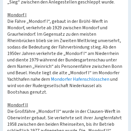
„Sieg“ zwischen den Anlegestellen geschleppt wurde.
Mondorf I
Die Fähre „Mondorf I“, gebaut in der Bröhl-Werft in
Mondorf, verkehrte ab 1929 zwischen Mondorf und
Graurheindorf. Im Gegensatz zu den meisten
Rheinbrücken blieb sie im Zweiten Weltkrieg unversehrt,
sodass die Bedeutung der Fährverbindung stieg. Ab den
1950er Jahren verkehrte die „Mondorf I“ am Niederrhein
und diente 1979 während der Bundesgartenschau unter
dem Namen „Heinrich“ als Personenfähre zwischen Bonn
und Beuel. Heute liegt die alte „Mondorf I“ im Mondorfer
Yachthafen nahe dem
Mondorfer Hafenschlösschen
und
wird von der Rudergesellschaft Niederkassel als
Bootshaus genutzt.
Mondorf II
Die Großfähre „Mondorf II“ wurde in der Clausen-Werft in
Oberwinter gebaut. Sie verkehrte seit ihrer Jungfernfahrt
1958 zwischen den beiden Rheinseiten, bis ihr Betrieb
schließlich 1977 aufgegeben wurde. Die „Mondorf II“