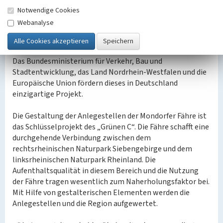
Dazu sollen die bestehenden Kulturlandschaften erhalten
Notwendige Cookies
bleiben und mit Hilfe von gestalterischen Elementen zu
Webanalyse
einem höheren Naherholungswert beitragen. Die Städte
und Gemeinden Alfter, Bonn, Bornheim, Niederkassel,
Sankt Augustin und Troisdorf unterstützen das Projekt.
Das Bundesministerium für Verkehr, Bau und
Stadtentwicklung, das Land Nordrhein-Westfalen und die
Europäische Union fördern dieses in Deutschland
einzigartige Projekt.
Die Gestaltung der Anlegestellen der Mondorfer Fähre ist
das Schlüsselprojekt des „Grünen C“. Die Fähre schafft eine
durchgehende Verbindung zwischen dem
rechtsrheinischen Naturpark Siebengebirge und dem
linksrheinischen Naturpark Rheinland. Die
Aufenthaltsqualität in diesem Bereich und die Nutzung
der Fähre tragen wesentlich zum Naherholungsfaktor bei.
Mit Hilfe von gestalterischen Elementen werden die
Anlegestellen und die Region aufgewertet.