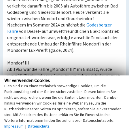
verkehrte daraufhin bis 2005 als Autofähre zwischen Bad
Godesberg und Niederdollendorf. Heute verkehrt sie
wieder zwischen Mondorf und Graurheindorf.
Nachdem im Sommer 2024 zunächst die
Godesberger
Fähre
von Diesel- auf umweltfreundlichen Elektroantrieb
umgerüstet worden war, erfolgte anschließend auch der
entsprechende Umbau der Rheinfähre Mondorf in der
Mondorfer Lux-Werft (ga.de, 2024).
Mondorf III
Ab 1963 war die Fähre „Mondorf III“ im Einsatz, wurde
dann 1976 (ein Jahr vor Aufgabe der Fährverbindung) nach
Wir verwenden Cookies
Holland verkauft und verkehrte dort unter dem Namen
Dies sind zum einen technisch notwendige Cookies, um die
„Motorpont 2“.
Funktionsfähigkeit der Seiten sicherzustellen. Diesen können Sie
nach oben
nicht widersprechen, wenn Sie die Seite nutzen möchten. Darüber
hinaus verwenden wir Cookies für eine Webanalyse, um die
Projekt Grünes C
Nutzbarkeit unserer Seiten zu optimieren, sofern Sie einverstanden
Das Projekt „Grünes C“ wurde ins Leben gerufen, um der
sind. Mit Anklicken des Buttons erklären Sie Ihr Einverständnis.
Ausdehnung der Großstädte im Rheinland Grenzen zu
Weitere Informationen finden Sie auf unserer Datenschutzseite.
setzen und so die verbliebenen Naturräume zu schützen.
Impressum
|
Datenschutz