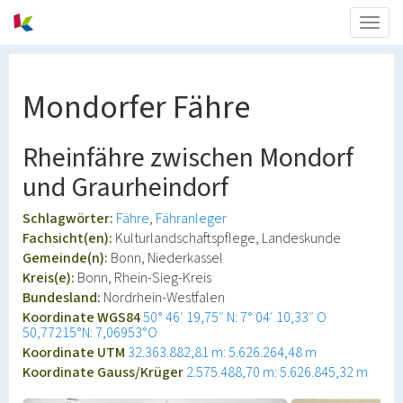
Togg
navig
Mondorfer Fähre
Rheinfähre zwischen Mondorf
und Graurheindorf
Schlagwörter:
Fähre
Fähranleger
Fachsicht(en):
Kulturlandschaftspflege, Landeskunde
Gemeinde(n):
Bonn, Niederkassel
Kreis(e):
Bonn, Rhein-Sieg-Kreis
Bundesland:
Nordrhein-Westfalen
Koordinate WGS84
50° 46′ 19,75″ N: 7° 04′ 10,33″ O
50,77215°N: 7,06953°O
Koordinate UTM
32.363.882,81 m: 5.626.264,48 m
Koordinate Gauss/Krüger
2.575.488,70 m: 5.626.845,32 m