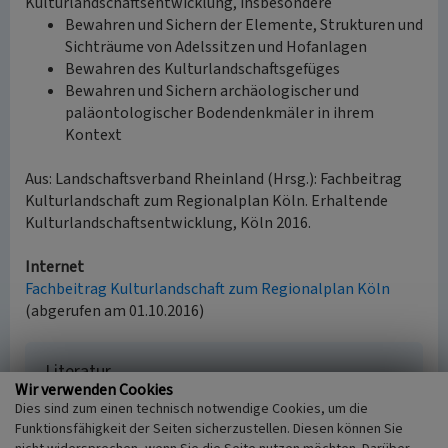
Kulturlandschaftsentwicklung, insbesondere
Bewahren und Sichern der Elemente, Strukturen und
Sichträume von Adelssitzen und Hofanlagen
Bewahren des Kulturlandschaftsgefüges
Bewahren und Sichern archäologischer und
paläontologischer Bodendenkmäler in ihrem
Kontext
Aus: Landschaftsverband Rheinland (Hrsg.): Fachbeitrag
Kulturlandschaft zum Regionalplan Köln. Erhaltende
Kulturlandschaftsentwicklung, Köln 2016.
Internet
Fachbeitrag Kulturlandschaft zum Regionalplan Köln
(abgerufen am 01.10.2016)
Literatur
Wir verwenden Cookies
Landschaftsverband Rheinland (Hrsg.)
Dies sind zum einen technisch notwendige Cookies, um die
(2016)
Fachbeitrag Kulturlandschaft zum
Funktionsfähigkeit der Seiten sicherzustellen. Diesen können Sie
Regionalplan Köln. Erhaltende