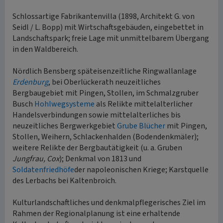
Schlossartige Fabrikantenvilla (1898, Architekt G. von
Seidl / L. Bopp) mit Wirtschaftsgebäuden, eingebettet in
Landschaftspark; freie Lage mit unmittelbarem Übergang
in den Waldbereich.
Nördlich Bensberg späteisenzeitliche Ringwallanlage
Erdenburg
, bei Oberlückerath neuzeitliches
Bergbaugebiet mit Pingen, Stollen, im Schmalzgruber
Busch
Hohlwegsysteme
als Relikte mittelalterlicher
Handelsverbindungen sowie mittelalterliches bis
neuzeitliches Bergwerkgebiet
Grube Blücher
mit Pingen,
Stollen, Weihern, Schlackenhalden (Bodendenkmäler);
weitere Relikte der Bergbautätigkeit (u. a. Gruben
Jungfrau, Cox
); Denkmal von 1813 und
Soldatenfriedhöfe
der napoleonischen Kriege; Karstquelle
des Lerbachs bei Kaltenbroich.
Kulturlandschaftliches und denkmalpflegerisches Ziel im
Rahmen der Regionalplanung ist eine erhaltende