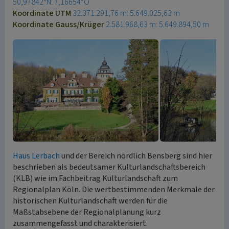
50,97842°N: 7,16654°O
Koordinate UTM
32.371.291,76 m: 5.649.025,63 m
Koordinate Gauss/Krüger
2.581.968,63 m: 5.649.894,50 m
Haus Lerbach
und der Bereich nördlich Bensberg sind hier
beschrieben als bedeutsamer Kulturlandschaftsbereich
(KLB) wie im Fachbeitrag Kulturlandschaft zum
Regionalplan Köln. Die wertbestimmenden Merkmale der
historischen Kulturlandschaft werden für die
Maßstabsebene der Regionalplanung kurz
zusammengefasst und charakterisiert.