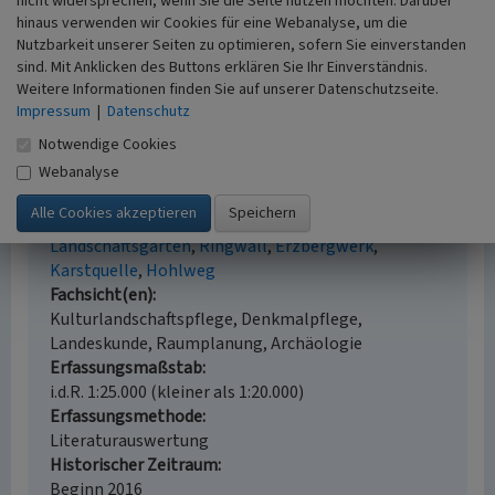
nicht widersprechen, wenn Sie die Seite nutzen möchten. Darüber
Kulturlandschaftsentwicklung. S. 378, Köln.
hinaus verwenden wir Cookies für eine Webanalyse, um die
Nutzbarkeit unserer Seiten zu optimieren, sofern Sie einverstanden
sind. Mit Anklicken des Buttons erklären Sie Ihr Einverständnis.
Weitere Informationen finden Sie auf unserer Datenschutzseite.
Impressum
|
Datenschutz
Haus Lerbach, Bereich nördlich Bensberg
(Kulturlandschaftsbereich Regionalplan Köln
Notwendige Cookies
378)
Webanalyse
Schlagwörter
Kulturlandschaftsbereich
Fabrikantenvilla
Landschaftsgarten
Ringwall
Erzbergwerk
Karstquelle
Hohlweg
Fachsicht(en)
Kulturlandschaftspflege, Denkmalpflege,
Landeskunde, Raumplanung, Archäologie
Erfassungsmaßstab
i.d.R. 1:25.000 (kleiner als 1:20.000)
Erfassungsmethode
Literaturauswertung
Historischer Zeitraum
Beginn 2016