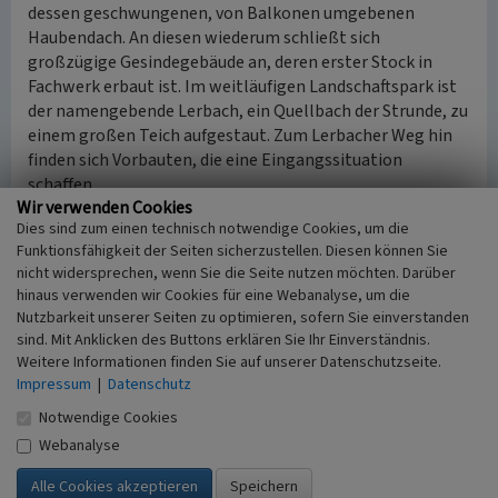
dessen geschwungenen, von Balkonen umgebenen
Haubendach. An diesen wiederum schließt sich
großzügige Gesindegebäude an, deren erster Stock in
Fachwerk erbaut ist. Im weitläufigen Landschaftspark ist
der namengebende Lerbach, ein Quellbach der Strunde, zu
einem großen Teich aufgestaut. Zum Lerbacher Weg hin
finden sich Vorbauten, die eine Eingangssituation
schaffen.
Wir verwenden Cookies
Dies sind zum einen technisch notwendige Cookies, um die
Im Park ist auch ein kleiner Steinbruch zu finden, der einen
Funktionsfähigkeit der Seiten sicherzustellen. Diesen können Sie
Einblick in die Erdgeschichte gestattet. Aufgeschlossen
nicht widersprechen, wenn Sie die Seite nutzen möchten. Darüber
sind hier gefaltete Gesteinsschichten, die Hombacher
hinaus verwenden wir Cookies für eine Webanalyse, um die
Schichten genannt werden. Ihren Namen haben sie nach
Nutzbarkeit unserer Seiten zu optimieren, sofern Sie einverstanden
dem Hombachtal zwischen Herkenrath und
sind. Mit Anklicken des Buttons erklären Sie Ihr Einverständnis.
Herrenstrunden, wo diese Gesteine besonders gut
Weitere Informationen finden Sie auf unserer Datenschutzseite.
zugänglich und beobachtbar sind. Fossilien aus der Zeit
Impressum
|
Datenschutz
von vor ungefähr 380 Millionen Jahren lassen die Herzen
Notwendige Cookies
der Menschen höherschlagen, die sich beruflich oder in
Webanalyse
ihrer Freizeit mit der Erdgeschichte auseinander setzen.