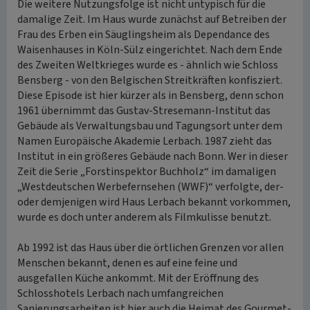
Die weitere Nutzungsfolge ist nicht untypisch für die
damalige Zeit. Im Haus wurde zunächst auf Betreiben der
Frau des Erben ein Säuglingsheim als Dependance des
Waisenhauses in Köln-Sülz eingerichtet. Nach dem Ende
des Zweiten Weltkrieges wurde es - ähnlich wie Schloss
Bensberg - von den Belgischen Streitkräften konfisziert.
Diese Episode ist hier kürzer als in Bensberg, denn schon
1961 übernimmt das Gustav-Stresemann-Institut das
Gebäude als Verwaltungsbau und Tagungsort unter dem
Namen Europäische Akademie Lerbach. 1987 zieht das
Institut in ein größeres Gebäude nach Bonn. Wer in dieser
Zeit die Serie „Forstinspektor Buchholz“ im damaligen
„Westdeutschen Werbefernsehen (WWF)“ verfolgte, der-
oder demjenigen wird Haus Lerbach bekannt vorkommen,
wurde es doch unter anderem als Filmkulisse benutzt.
Ab 1992 ist das Haus über die örtlichen Grenzen vor allen
Menschen bekannt, denen es auf eine feine und
ausgefallen Küche ankommt. Mit der Eröffnung des
Schlosshotels Lerbach nach umfangreichen
Sanierungsarbeiten ist hier auch die Heimat des Gourmet-