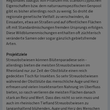
Regionales Saatgut von Pflanzen mit standorttypischen
Eigenschaften bzw. dem naturraumspezifischen Genpool
gibt es bisher allerdings noch zu wenig. So droht die
regionale genetische Vielfalt zu verschwinden, da
Einsaaten, etwa an Straßen und auf öffentlichen Flächen
oft mit Standardmischungen fremden Ursprungs erfolgen.
Diese Wildblumenmischungen enthalten oft züchterisch
veränderte Samen oder sogar gänzlich gebietsfremde
Arten.
Projektziele
Streuobstwiesen können Blütenparadiese sein -
allerdings bieten die meisten Streuobstwiesen im
Rheinland nur zur Zeit der Obstblüte einen reich
gedeckten Tisch für Insekten. So sehr Streuobstwiesen
während der Obstblüte das menschliche Auge und Herz
erfreuen und vielen Insektenarten Nahrung im Überfluss
bieten, so rasch verlieren die meisten Flächen danach
stark an Reiz und Wert. Dass dies nicht so sein muss und
auch im rheinischen Tiefland Streuobstwiesen zu
langanhaltend blühenden, Auge und Herz des Menschen