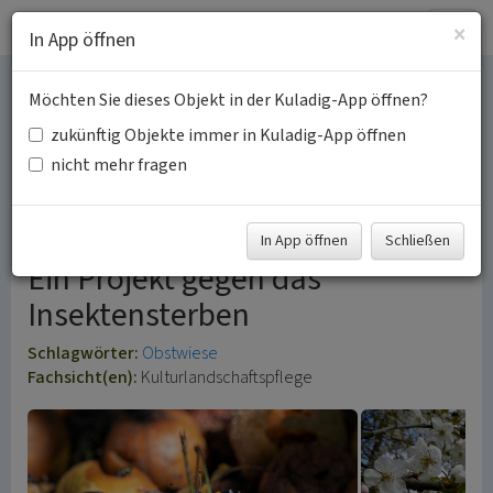
Togg
×
In App öffnen
navig
Möchten Sie dieses Objekt in der Kuladig-App öffnen?
Blütenparadiese auf
zukünftig Objekte immer in Kuladig-App öffnen
Streuobstwiesen im
nicht mehr fragen
Rhein-Erft-Kreis
In App öffnen
Schließen
Ein Projekt gegen das
Insektensterben
Schlagwörter:
Obstwiese
Fachsicht(en):
Kulturlandschaftspflege