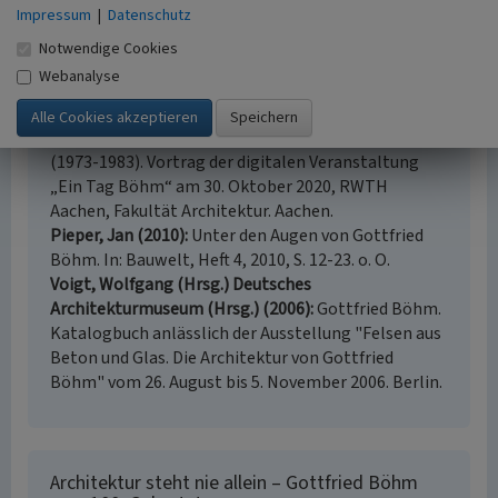
München.
Impressum
|
Datenschutz
Pehnt, Wolfgang (1999)
Gottfried Böhm. (Studio-
Notwendige Cookies
Paperback.) Basel. Online verfügbar:
Webanalyse
Inhaltsverzeichnis
, abgerufen am 29.04.2020
Pieper, Jan (2020)
Architektur denken. Lehrjahre als
Architekt und Bauhistoriker bei Gottfried Böhm
(1973-1983). Vortrag der digitalen Veranstaltung
„Ein Tag Böhm“ am 30. Oktober 2020, RWTH
Aachen, Fakultät Architektur. Aachen.
Pieper, Jan (2010)
Unter den Augen von Gottfried
Böhm. In: Bauwelt, Heft 4, 2010, S. 12-23. o. O.
Voigt, Wolfgang (Hrsg.) Deutsches
Architekturmuseum (Hrsg.) (2006)
Gottfried Böhm.
Katalogbuch anlässlich der Ausstellung "Felsen aus
Beton und Glas. Die Architektur von Gottfried
Böhm" vom 26. August bis 5. November 2006. Berlin.
Architektur steht nie allein – Gottfried Böhm