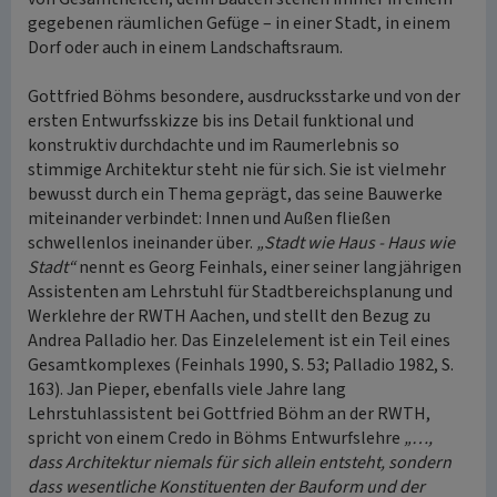
gegebenen räumlichen Gefüge – in einer Stadt, in einem
Dorf oder auch in einem Landschaftsraum.
Gottfried Böhms besondere, ausdrucksstarke und von der
ersten Entwurfsskizze bis ins Detail funktional und
konstruktiv durchdachte und im Raumerlebnis so
stimmige Architektur steht nie für sich. Sie ist vielmehr
bewusst durch ein Thema geprägt, das seine Bauwerke
miteinander verbindet: Innen und Außen fließen
schwellenlos ineinander über.
„Stadt wie Haus - Haus wie
Stadt“
nennt es Georg Feinhals, einer seiner langjährigen
Assistenten am Lehrstuhl für Stadtbereichsplanung und
Werklehre der RWTH Aachen, und stellt den Bezug zu
Andrea Palladio her. Das Einzelelement ist ein Teil eines
Gesamtkomplexes (Feinhals 1990, S. 53; Palladio 1982, S.
163). Jan Pieper, ebenfalls viele Jahre lang
Lehrstuhlassistent bei Gottfried Böhm an der RWTH,
spricht von einem Credo in Böhms Entwurfslehre
„…,
dass Architektur niemals für sich allein entsteht, sondern
dass wesentliche Konstituenten der Bauform und der