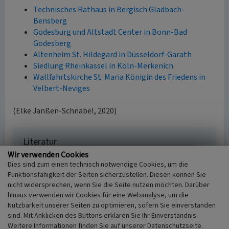
Technisches Rathaus in Bergisch Gladbach-
Bensberg
Godesburg und Altstadt Center in Bonn-Bad
Godesberg
Altenheim St. Hildegard in Düsseldorf-Garath
Siedlung Rheinkassel in Köln-Merkenich
Wallfahrtskirche St. Maria Königin des Friedens in
Velbert-Neviges
(Elke Janßen-Schnabel, 2020)
Literatur
Wir verwenden Cookies
Feinhals, Georg / Kauhsen, Bruno (Hrsg.) (1990)
Der
Dies sind zum einen technisch notwendige Cookies, um die
Aachener Dom – Entwurfsprinzipien für die
Funktionsfähigkeit der Seiten sicherzustellen. Diesen können Sie
Architektur heute? In: Architektur –
nicht widersprechen, wenn Sie die Seite nutzen möchten. Darüber
Zusammenhänge. Festschrift für Gottfried Böhm, S.
hinaus verwenden wir Cookies für eine Webanalyse, um die
53-59. München.
Nutzbarkeit unserer Seiten zu optimieren, sofern Sie einverstanden
Kauhsen, Bruno (Hrsg.) (1990)
Architektur –
sind. Mit Anklicken des Buttons erklären Sie Ihr Einverständnis.
Zusammenhänge, Festschrift für Gottfried Böhm.
Weitere Informationen finden Sie auf unserer Datenschutzseite.