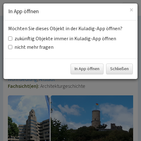
Togg
×
In App öffnen
navig
Möchten Sie dieses Objekt in der Kuladig-App öffnen?
Architektur steht nie allein
zukünftig Objekte immer in Kuladig-App öffnen
– Gottfried Böhm zum 100.
nicht mehr fragen
Geburtstag
In App öffnen
Schließen
Schlagwörter:
Kirchengebäude
Rathaus
Altenheim
Wohnsiedlung
Altstadt
Fachsicht(en):
Architekturgeschichte