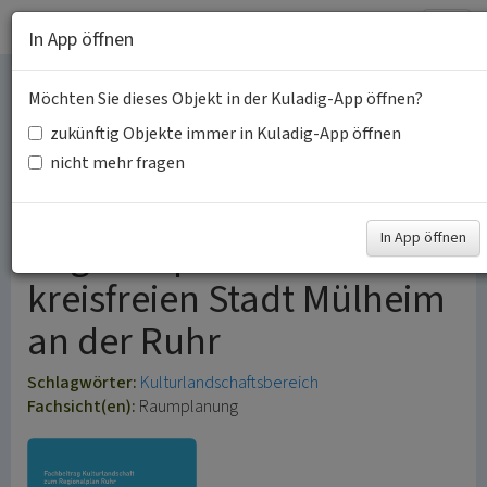
Togg
In App öffnen
navig
Möchten Sie dieses Objekt in der Kuladig-App öffnen?
Kulturlandschaftsbereiche
zukünftig Objekte immer in Kuladig-App öffnen
(KLBs) im
nicht mehr fragen
Geltungsbereich des
In App öffnen
Regionalplans Ruhr in der
kreisfreien Stadt Mülheim
an der Ruhr
Schlagwörter:
Kulturlandschaftsbereich
Fachsicht(en):
Raumplanung