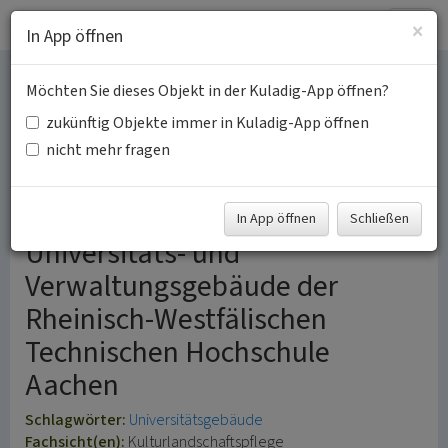
Togg
×
In App öffnen
navig
Möchten Sie dieses Objekt in der Kuladig-App öffnen?
Universitäts- und
zukünftig Objekte immer in Kuladig-App öffnen
Verwaltungsgebäude der
nicht mehr fragen
RWTH Aachen
In App öffnen
Schließen
Universitäts- und
Verwaltungsgebäude der
Rheinisch-Westfälischen
Technischen Hochschule
Aachen
Schlagwörter:
Universitätsgebäude
Fachsicht(en):
Kulturlandschaftspflege