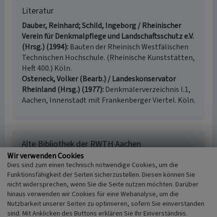
Literatur
Dauber, Reinhard; Schild, Ingeborg / Rheinischer
Verein für Denkmalpflege und Landschaftsschutz e.V.
(Hrsg.) (1994)
Bauten der Rheinisch Westfälischen
Technischen Hochschule. (Rheinische Kunststätten,
Heft 400.) Köln.
Osteneck, Volker (Bearb.) / Landeskonservator
Rheinland (Hrsg.) (1977)
Denkmälerverzeichnis I.1,
Aachen, Innenstadt mit Frankenberger Viertel. Köln.
Alte Bibliothek der RWTH Aachen
Wir verwenden Cookies
Schlagwörter
Dies sind zum einen technisch notwendige Cookies, um die
Universitätsgebäude
Bibliotheksgebäude
Funktionsfähigkeit der Seiten sicherzustellen. Diesen können Sie
Straße / Hausnummer
nicht widersprechen, wenn Sie die Seite nutzen möchten. Darüber
Wüllnerstraße 3
hinaus verwenden wir Cookies für eine Webanalyse, um die
Ort
Nutzbarkeit unserer Seiten zu optimieren, sofern Sie einverstanden
52062 Aachen
sind. Mit Anklicken des Buttons erklären Sie Ihr Einverständnis.