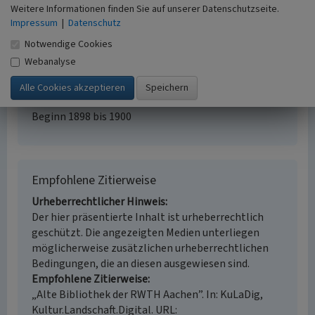
Fachsicht(en)
Weitere Informationen finden Sie auf unserer Datenschutzseite.
Impressum
|
Datenschutz
Denkmalpflege
Erfassungsmaßstab
Notwendige Cookies
i.d.R. 1:5.000 (größer als 1:20.000)
Webanalyse
Erfassungsmethode
Literaturauswertung
Historischer Zeitraum
Beginn 1898 bis 1900
Empfohlene Zitierweise
Urheberrechtlicher Hinweis
Der hier präsentierte Inhalt ist urheberrechtlich
geschützt. Die angezeigten Medien unterliegen
möglicherweise zusätzlichen urheberrechtlichen
Bedingungen, die an diesen ausgewiesen sind.
Empfohlene Zitierweise
„Alte Bibliothek der RWTH Aachen”. In: KuLaDig,
Kultur.Landschaft.Digital. URL: